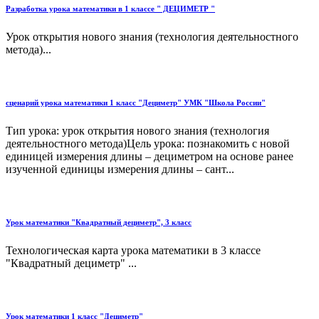
Разработка урока математики в 1 классе " ДЕЦИМЕТР "
Урок открытия нового знания (технология деятельностного
метода)...
сценарий урока математики 1 класс "Дециметр" УМК "Школа России"
Тип урока: урок открытия нового знания (технология
деятельностного метода)Цель урока: познакомить с новой
единицей измерения длины – дециметром на основе ранее
изученной единицы измерения длины – сант...
Урок математики "Квадратный дециметр", 3 класс
Технологическая карта урока математики в 3 классе
"Квадратный дециметр" ...
Урок математики 1 класс "Дециметр"