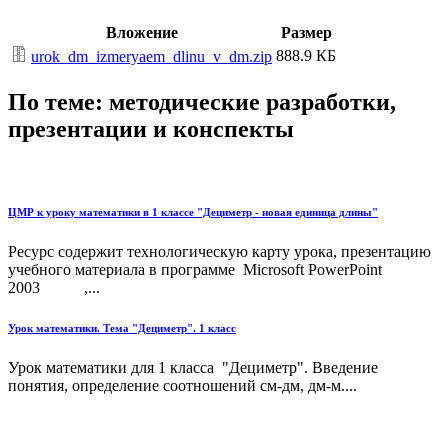
Вложение
Размер
888.9 КБ
urok_dm_izmeryaem_dlinu_v_dm.zip
По теме: методические разработки,
презентации и конспекты
ЦМР к уроку математики в 1 классе "Дециметр - новая единица длины"
Ресурс содержит технологическую карту урока, презентацию
учебного материала в программе Microsoft PowerPoint
2003 ,...
Урок математики. Тема "Дециметр". 1 класс
Урок математики для 1 класса "Дециметр". Введение
понятия, определение соотношений см-дм, дм-м....