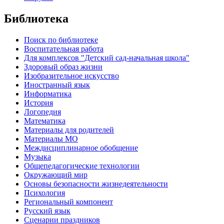
Библиотека
Поиск по библиотеке
Воспитательная работа
Для комплексов "Детский сад-начальная школа"
Здоровый образ жизни
Изобразительное искусство
Иностранный язык
Информатика
История
Логопедия
Математика
Материалы для родителей
Материалы МО
Междисциплинарное обобщение
Музыка
Общепедагогические технологии
Окружающий мир
Основы безопасности жизнедеятельности
Психология
Региональный компонент
Русский язык
Сценарии праздников