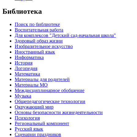
Библиотека
Поиск по библиотеке
Воспитательная работа
Для комплексов "Детский сад-начальная школа"
Здоровый образ жизни
Изобразительное искусство
Иностранный язык
Информатика
История
Логопедия
Математика
Материалы для родителей
Материалы МО
Междисциплинарное обобщение
Музыка
Общепедагогические технологии
Окружающий мир
Основы безопасности жизнедеятельности
Психология
Региональный компонент
Русский язык
Сценарии праздников