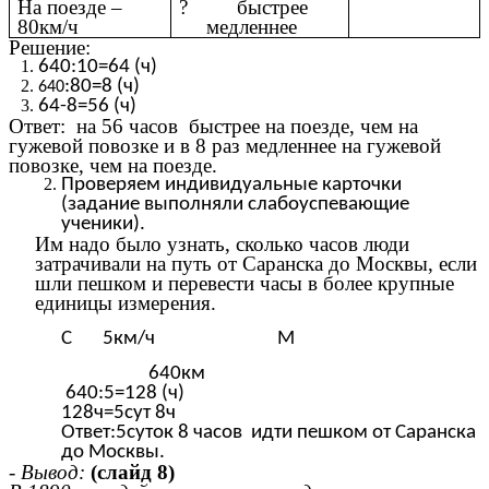
На поезде –
? быстрее
80км/ч
медленнее
Решение:
640:10=64 (ч)
:80=8 (ч)
640
64-8=56 (ч)
Ответ: на 56 часов быстрее на поезде, чем на
гужевой повозке и в 8 раз медленнее на гужевой
повозке, чем на поезде.
Проверяем индивидуальные карточки
(задание выполняли слабоуспевающие
ученики).
Им надо было узнать, сколько часов люди
затрачивали на путь от Саранска до Москвы, если
шли пешком и перевести часы в более крупные
единицы измерения.
С 5км/ч М
640км
640:5=128 (ч)
128ч=5сут 8ч
Ответ:5суток 8 часов идти пешком от Саранска
до Москвы.
- Вывод:
(слайд 8)