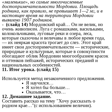
«маленькие», но самые многочисленные
достопримечательности Мордовии. Площадь
родника, как правило, не превышает 1—2 м
, и в
2
настоящее время на территории Мордовии
выявлено 1907 родников.
-
(слайд 14)
Мордовский край… Он не велик, но
очень живописен. Луга с ромашками, васильками,
колокольчиками, луговые реки и озера, леса,
которые сказочны и величавы в любое время года,
— их неяркая красота трогает до слез. Этот край
имеет свои достопримечательности — исторические,
природные и культурные, которые в совокупности
обогащают облик Мордовии многообразием красок
и оттенков пейзажей, исторических преданий и
национальных особенностей.
11. Итог урока. (слайд 15)
Используется метод незаконченного предложения.
Я научился…
Я хотел бы больше…
Оказывается, что…
12. Домашнее задание.
Составить рассказ на тему "Хочу рассказать о
родном крае…"(с использованием величин).