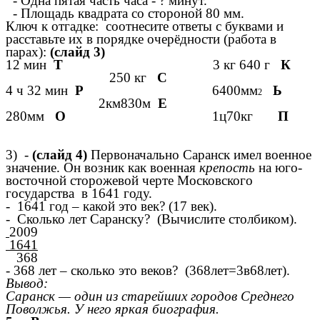
- Одна пятая часть часа - ? минут.
- Площадь квадрата со стороной 80 мм.
Ключ к отгадке: соотнесите ответы с буквами и
расставьте их в порядке очерёдности (работа в
парах):
(слайд 3)
12 мин
Т
3 кг 640 г
К
250 кг
С
4 ч 32 мин
Р
6400мм
Ь
2
2км830м
Е
280мм
О
1ц70кг
П
3) -
(слайд 4)
Первоначально Саранск имел военное
значение. Он возник как военная
крепость
на юго-
восточной сторожевой черте Московского
государства в 1641 году.
- 1641 год – какой это век? (17 век).
- Сколько лет Саранску? (Вычислите столбиком).
2009
1641
368
- 368 лет – сколько это веков? (368лет=3в68лет).
Вывод:
Саранск — один из старейших городов Среднего
Поволжья. У него яркая биография.