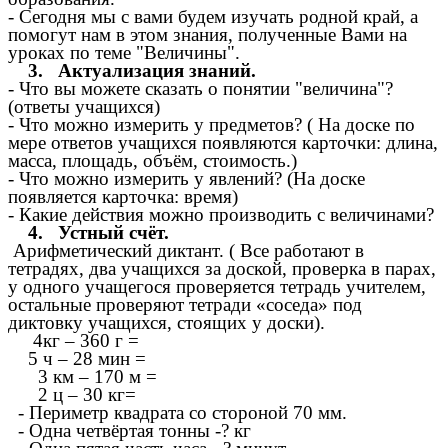
- Сегодня мы с вами будем изучать родной край, а
помогут нам в этом знания, полученные Вами на
уроках по теме "Величины".
3.
Актуализация знаний.
- Что вы можете сказать о понятии "величина"?
(ответы учащихся)
- Что можно измерить у предметов? ( На доске по
мере ответов учащихся появляются карточки: длина,
масса, площадь, объём, стоимость.)
- Что можно измерить у явлений? (На доске
появляется карточка: время)
- Какие действия можно производить с величинами?
4.
Устный счёт.
Арифметический диктант. ( Все работают в
тетрадях, два учащихся за доской, проверка в парах,
у одного учащегося проверяется тетрадь учителем,
остальные проверяют тетради «соседа» под
диктовку учащихся, стоящих у доски).
4кг – 360 г =
5 ч – 28 мин =
3 км – 170 м =
2 ц – 30 кг=
- Периметр квадрата со стороной 70 мм.
- Одна четвёртая тонны -? кг