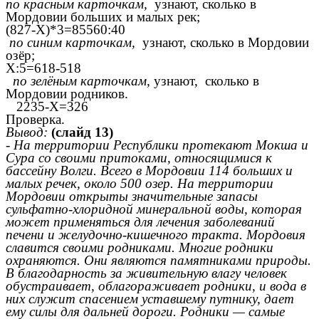
по красным карточкам,
узнают, сколько в
Мордовии больших и малых рек;
(827-X)*3=85560:40
по синим карточкам,
узнают, сколько в Мордовии
озёр;
X:5=618-518
по зелёным карточкам,
узнают, сколько в
Мордовии родников.
2235-X=326
Проверка.
Вывод:
(слайд 13)
- На территории Республики протекают Мокша и
Сура со своими притоками, относящимися к
бассейну Волги. Всего в Мордовии 114 больших и
малых речек, около 500 озер. На территории
Мордовии открыты значительные запасы
сульфатно-хлоридной минеральной воды, которая
может применяться для лечения заболеваний
печени и желудочно-кишечного тракта. Мордовия
славится своими родниками. Многие родники
охраняются. Они являются памятниками природы.
В благодарность за живительную влагу человек
обустраивает, облагораживает родники, и вода в
них служит спасением уставшему путнику, дает
ему силы для дальней дороги. Родники — самые