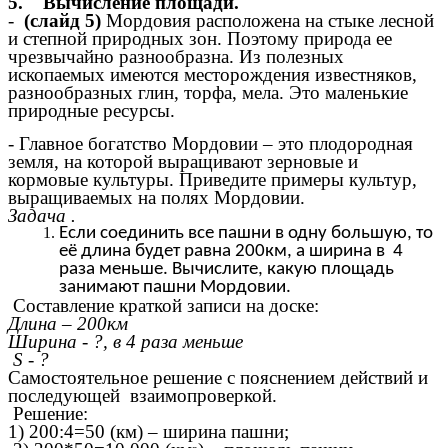
5.
Вычисление площади.
-
(слайд 5)
Мордовия расположена на стыке лесной
и степной природных зон. Поэтому природа ее
чрезвычайно разнообразна. Из полезных
ископаемых имеются месторождения известняков,
разнообразных глин, торфа, мела. Это маленькие
природные ресурсы.
- Главное богатство Мордовии – это плодородная
земля, на которой выращивают зерновые и
кормовые культуры. Приведите примеры культур,
выращиваемых на полях Мордовии.
Задача .
Если соединить все пашни в одну большую, то
её длина будет равна 200км, а ширина в 4
раза меньше. Вычислите, какую площадь
занимают пашни Мордовии.
Составление краткой записи на доске:
Длина – 200км
Ширина - ?, в 4 раза меньше
S - ?
Самостоятельное решение с пояснением действий и
последующей взаимопроверкой.
Решение:
1) 200:4=50 (км) – ширина пашни;