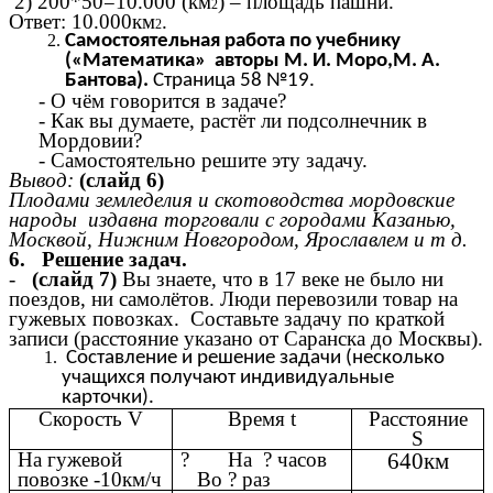
2) 200*50=10.000 (км
) – площадь пашни.
2
Ответ: 10.000км
.
2
Самостоятельная работа по учебнику
(«Математика» авторы М. И. Моро,М. А.
Бантова).
Страница 58 №19.
- О чём говорится в задаче?
- Как вы думаете, растёт ли подсолнечник в
Мордовии?
- Самостоятельно решите эту задачу.
Вывод:
(слайд 6)
Плодами земледелия и скотоводства мордовские
народы издавна торговали с городами Казанью,
Москвой, Нижним Новгородом, Ярославлем и т д.
6.
Решение задач.
-
(слайд 7)
Вы знаете, что в 17 веке не было ни
поездов, ни самолётов. Люди перевозили товар на
гужевых повозках. Составьте задачу по краткой
записи (расстояние указано от Саранска до Москвы).
Составление и решение задачи (несколько
учащихся получают индивидуальные
карточки).
Скорость V
Время t
Расстояние
S
На гужевой
? На ? часов
640км
повозке -10км/ч
Во ? раз