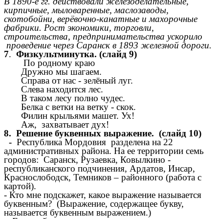
В 1890-е гг. действовали железоделательные,
кирпичные, мыловаренные, маслозаводы,
скотобойни, верёвочно-канатные и махорочные
фабрики. Рост экономики, торговли,
строительства, предпринимательства ускорило
проведение через Саранск в 1893 железной дороги.
7
.
Физкультминутка. (слайд 9)
По родному краю
Дружно мы шагаем.
Справа от нас - зелёный луг.
Слева находится лес.
В таком лесу полно чудес.
Белка с ветки на ветку - скок.
Филин крыльями машет. Ух!
Аж, захватывает дух!
8. Решение буквенных выражение. (слайд 10)
-
Республика Мордовия разделена на 22
административных района. На ее территории семь
городов: Саранск, Рузаевка, Ковылкино -
республиканского подчинения, Ардатов, Инсар,
Краснослободск, Темников – районного (работа с
картой).
- Кто мне подскажет, какое выражение называется
буквенным? (Выражение, содержащее букву,
называется буквенным выражением.)