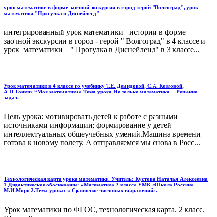
урок математики в форме заочной экскурсии в город-герой "Волгоград", урок
математики "Прогулка в Диснейленд"
интегрированный урок математики+ истории в форме
заочной экскурсии в город - герой " Волгоград" в 4 классе и
урок математики " Прогулка в Диснейленд" в 3 классе...
Урок математики в 4 классе по учебнику Т.Е. Демидовой, С.А. Козловой,
А.П.Тонких “Моя математика» Тема урока Не только математика… Решение
задач.
Цель урока: мотивировать детей к работе с разными
источниками информации; формирование у детей
интеллектуальных общеучебных умений.Машина времени
готова к новому полету. А отправляемся мы снова в Росс...
Технологическая карта урока математики. Учитель: Кустова Наталья Алексеевна
1.Дидактическое обоснование: «Математика 2 класс» УМК «Школа России»
М.И.Моро 2.Тема урока: « Сравнение числовых выражений».
Урок математики по ФГОС, технологическая карта. 2 класс.