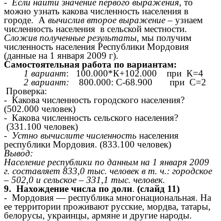
-
Если найти значение первого выражения
, то
можно узнать какова численность населения в
городе. А
вычислив второе выражение
– узнаем
численность населения в сельской местности.
Сложив полученные результаты
, мы получим
численность населения Республики Мордовия
(данные на 1 января 2009 г).
Самостоятельная работа по вариантам:
1 вариант
: 100.000*К+102.000 при К=4
2 вариант:
800.000: С-68.900 при С=2
Проверка:
- Какова численность городского населения?
(502.000 человек)
- Какова численность сельского населения?
(331.100 человек)
- Устно вычислите численность
населения
республики Мордовия. (833.100 человек)
Вывод:
Население республики по данным на 1 января 2009
г. составляет 833,0 тыс. человек в т. ч.: городское
– 502,0 и сельское – 331,1 тыс. человек.
9. Нахождение числа по доли
.
(слайд 11)
- Мордовия — республика многонациональная. На
ее территории проживают русские, мордва, татары,
белорусы, украинцы, армяне и другие народы.