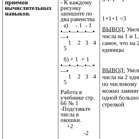
приемов
- К каждому
вычислительных
рисунку
навыков.
запишите по
1+1+1 =3
два равенства
а)
- 1 - 1
ВЫВОД:
Увел
•—•—•—•—•
числа на 1 и 1
—•
1 2 3 4
самое, что на 
5
единицы
б)
+ 1 + 1
•—•—•—•—•
ВЫВОД:
Увел
—•
1 2 3 4
числа на 2 ед
5
по числовому
можно замени
Работа в
одной большо
учебнике стр.
66 № 1
стрелкой
-Подставьте
числа в
окошки.
+2
-2