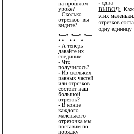
- одна
на прошлом
уроке?
ВЫВОД:
Кажд
- Сколько
этих маленьки
отрезков вы
отрезков соста
видите?
одну единицу
•—• •—• •—
• •—• •—•
- А теперь
давайте их
соединим.
- Что
получилось?
- Из скольких
равных частей
или отрезков
состоит наш
большой
отрезок?
- В конце
каждого
маленького
отрезочка мы
поставим по
порядку