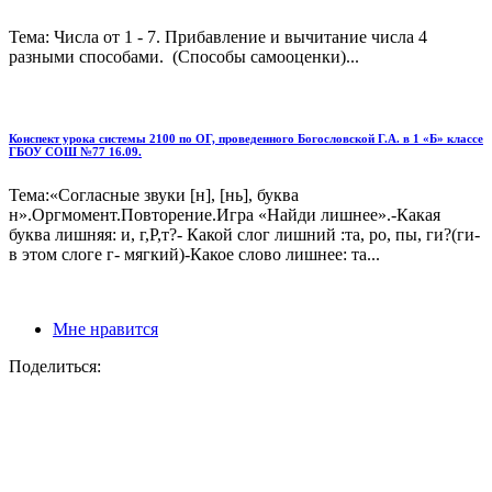
Тема: Числа от 1 - 7. Прибавление и вычитание числа 4
разными способами. (Способы самооценки)...
Конспект урока системы 2100 по ОГ, проведенного Богословской Г.А. в 1 «Б» классе
ГБОУ СОШ №77 16.09.
Тема:«Согласные звуки [н], [нь], буква
н».Оргмомент.Повторение.Игра «Найди лишнее».-Какая
буква лишняя: и, г,Р,т?- Какой слог лишний :та, ро, пы, ги?(ги-
в этом слоге г- мягкий)-Какое слово лишнее: та...
Мне нравится
Поделиться: