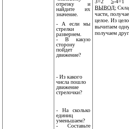
3=2
5
-4=1
отрезку и
ВЫВОД:
Скла
найдите их
части, получа
значение.
целое. Из цел
- А если мы
вычитаем одну
стрелки
получаем дру
развернем.
- В какую
сторону
пойдет
движение?
- Из какого
числа пошло
движение
стрелочки?
- На сколько
единиц
уменьшаем?
- Составьте