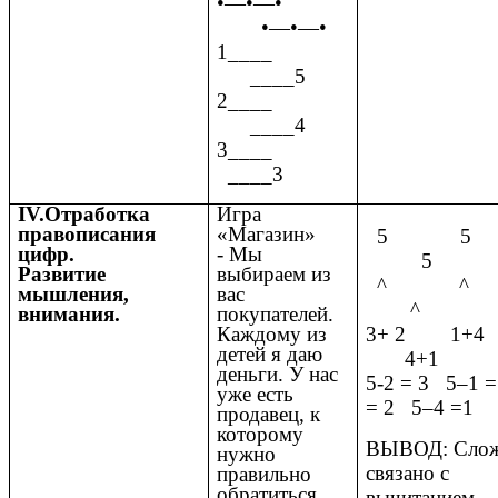
•—•—•
•—•—•
1____⁭
⁭____5
2____⁭
⁭____4
3____⁭
⁭____3
IV.Отработка
Игра
правописания
«Магазин»
5 5
цифр.
- Мы
5
Развитие
выбираем из
^ ^
мышления,
вас
^
внимания.
покупателей.
Каждому из
3+ 2 1+4
детей я даю
4+1
деньги. У нас
5-2 = 3 5–1 
уже есть
= 2 5–4 =1
продавец, к
которому
ВЫВОД: Слож
нужно
связано с
правильно
обратиться,
вычитанием.