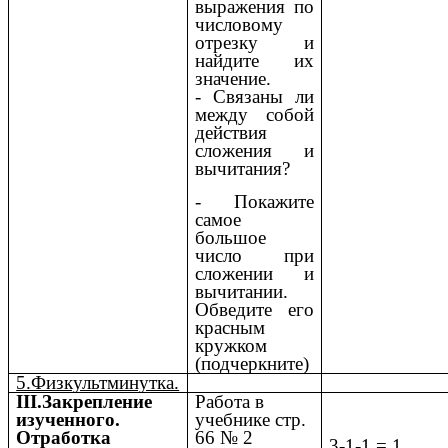
выражения по
числовому
отрезку и
найдите их
значение.
- Связаны ли
между собой
действия
сложения и
вычитания?
- Покажите
самое
большое
число при
сложении и
вычитании.
Обведите его
красным
кружком
(подчеркните)
5.Физкультминутка.
III.Закрепление
Работа в
изученного.
учебнике стр.
Отработка
66 № 2
3-1-1 = 1