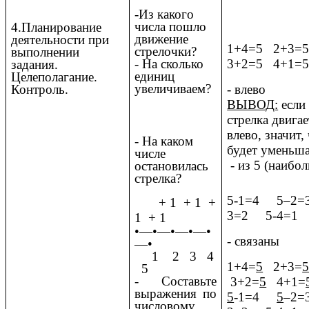
-Из какого
числа пошло
4.Планирование
движение
деятельности при
1+4=5 2+3=
стрелочки?
выполнении
- На сколько
3+2=5 4+1=
задания.
единиц
Целеполагание.
увеличиваем?
Контроль.
- влево
ВЫВОД:
если
стрелка двигае
влево, значит,
- На каком
будет уменьша
числе
- из 5 (наибо
остановилась
стрелка?
5-1=4 5–2=
+ 1 + 1 +
3=2 5-4=1
1 + 1
•—•—•—•—•
- связаны
—•
1 2 3 4
1+4=
5
2+3=
5
- Составьте
3+2=
5
4+1=
выражения по
5
-1=4
5
–2
числовому