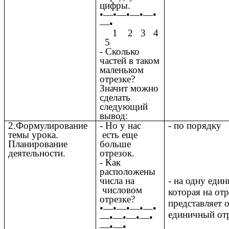
цифры.
•—•—•—•—•
—•
1 2 3 4
5
- Сколько
частей в таком
маленьком
отрезке?
Значит можно
сделать
следующий
вывод:
2.Формулирование
- Но у нас
- по порядку
темы урока.
есть еще
Планирование
больше
деятельности.
отрезок.
- Как
расположены
- на одну един
числа на
числовом
которая на отр
отрезке?
представляет 
•—•—•—•—•
единичный от
—•—•—•—•
—•—•