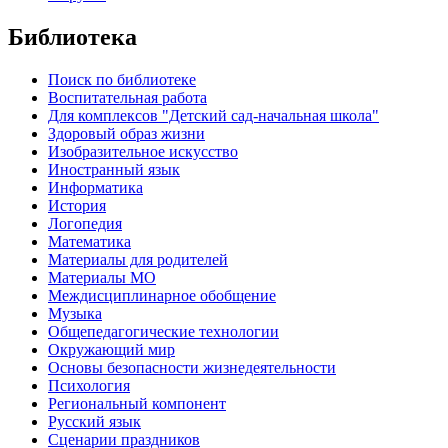
Библиотека
Поиск по библиотеке
Воспитательная работа
Для комплексов "Детский сад-начальная школа"
Здоровый образ жизни
Изобразительное искусство
Иностранный язык
Информатика
История
Логопедия
Математика
Материалы для родителей
Материалы МО
Междисциплинарное обобщение
Музыка
Общепедагогические технологии
Окружающий мир
Основы безопасности жизнедеятельности
Психология
Региональный компонент
Русский язык
Сценарии праздников