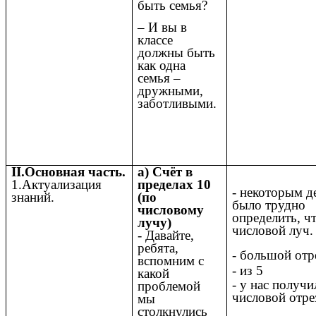
быть семья?
– И вы в
классе
должны быть
как одна
семья –
дружными,
заботливыми.
II.Основная часть.
а) Счёт в
1.Актуализация
пределах 10
- некоторым д
знаний.
(по
было трудно
числовому
определить, чт
лучу)
числовой луч.
- Давайте,
ребята,
- большой отр
вспомним с
- из 5
какой
- у нас получи
проблемой
числовой отре
мы
столкнулись