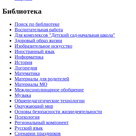
Библиотека
Поиск по библиотеке
Воспитательная работа
Для комплексов "Детский сад-начальная школа"
Здоровый образ жизни
Изобразительное искусство
Иностранный язык
Информатика
История
Логопедия
Математика
Материалы для родителей
Материалы МО
Междисциплинарное обобщение
Музыка
Общепедагогические технологии
Окружающий мир
Основы безопасности жизнедеятельности
Психология
Региональный компонент
Русский язык
Сценарии праздников