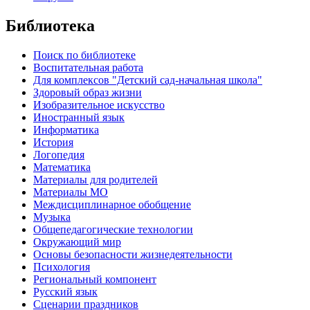
Библиотека
Поиск по библиотеке
Воспитательная работа
Для комплексов "Детский сад-начальная школа"
Здоровый образ жизни
Изобразительное искусство
Иностранный язык
Информатика
История
Логопедия
Математика
Материалы для родителей
Материалы МО
Междисциплинарное обобщение
Музыка
Общепедагогические технологии
Окружающий мир
Основы безопасности жизнедеятельности
Психология
Региональный компонент
Русский язык
Сценарии праздников