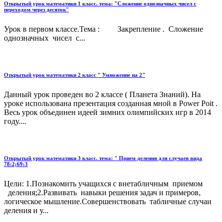
Открытый урок математики 1 класс. тема: "Сложение однозначных чисел с
переходом через десяток"
Урок в первом классе.Тема : Закрепление . Сложение
однозначных чисел с...
Открытый урок математики 2 класс " Умножение на 2"
Данный урок проведен во 2 классе ( Планета Знаний). На
уроке использована презентация созданная мной в Power Poit .
Весь урок объединен идеей зимних олимпийских игр в 2014
году....
Открытый урок математики 3 класс. тема: " Прием деления для случаев вида
78:2;69:3
Цели: 1.Познакомить учащихся с внетабличным приемом
деления;2.Развивать навыки решения задач и примеров,
логическое мышление.Совершенствовать табличные случаи
деления и у...