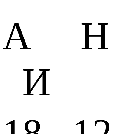
А Н
И
18 12