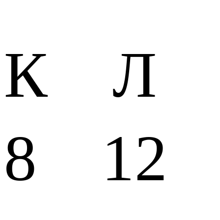
К Л
8 12