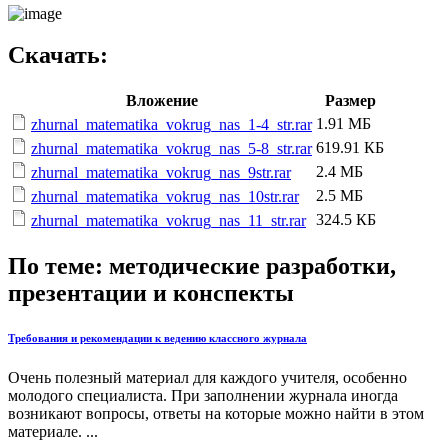
Скачать:
Вложение
Размер
1.91 МБ
zhurnal_matematika_vokrug_nas_1-4_str.rar
619.91 КБ
zhurnal_matematika_vokrug_nas_5-8_str.rar
2.4 МБ
zhurnal_matematika_vokrug_nas_9str.rar
2.5 МБ
zhurnal_matematika_vokrug_nas_10str.rar
324.5 КБ
zhurnal_matematika_vokrug_nas_11_str.rar
По теме: методические разработки,
презентации и конспекты
Требования и рекомендации к ведению классного журнала
Очень полезный материал для каждого учителя, особенно
молодого специалиста. При заполнении журнала иногда
возникают вопросы, ответы на которые можно найти в этом
материале. ...