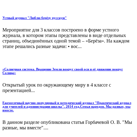
Устный журнал "Люблю берёзу русскую"
Мероприятие для 3 классов построено в форме устного
журнала, в котором этапы представлены в виде отдельных
страниц, объединённых одной темой – «Берёза». На каждом
этапе решались разные задачи: • вос...
«Солнечная система. Вращение Земли вокруг своей оси и её движение вокруг
Солнца»
Открытый урок по окружающему миру в 4 классе с
презентацией...
Ежемесячный научно-популярный и методический журнал "Практический журнал
для учителей и администрации школы". 2014 год.Семья народов. Мы разные, мы
вместе.
В данном разделе опубликована статья Горбачевой О. В. "Мы
разные, мы вместе"....