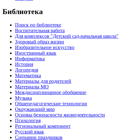
Библиотека
Поиск по библиотеке
Воспитательная работа
Для комплексов "Детский сад-начальная школа"
Здоровый образ жизни
Изобразительное искусство
Иностранный язык
Информатика
История
Логопедия
Математика
Материалы для родителей
Материалы МО
Междисциплинарное обобщение
Музыка
Общепедагогические технологии
Окружающий мир
Основы безопасности жизнедеятельности
Психология
Региональный компонент
Русский язык
Сценарии праздников