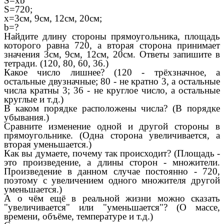
S=xb
S=720;
x=3см, 9см, 12см, 20см;
b=?
Найдите длину стороны прямоугольника, площадь
которого равна 720, а вторая сторона принимает
значения 3см, 9см, 12см, 20см. Ответы запишите в
тетради. (120, 80, 60, 36.)
Какое число лишнее? (120 - трёхзначное, а
остальные двузначные; 80 - не кратно 3, а остальные
числа кратны 3; 36 - не круглое число, а остальные
круглые и т.д.)
В каком порядке расположены числа? (В порядке
убывания.)
Сравните изменение одной и другой стороны в
прямоугольнике. (Одна сторона увеличивается, а
вторая уменьшается.)
Как вы думаете, почему так происходит? (Площадь -
это произведение, а длины сторон - множители.
Произведение в данном случае постоянно - 720,
поэтому с увеличением одного множителя другой
уменьшается.)
А о чём ещё в реальной жизни можно сказать
"увеличивается" или "уменьшается"? (О массе,
времени, объёме, температуре и т.д.)