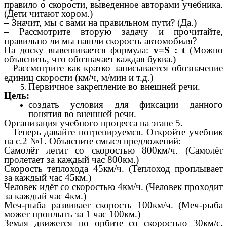
правило о скорости, выведенное авторами учебника.
(Дети читают хором.)
– Значит, мы с вами на правильном пути? (Да.)
– Рассмотрите вторую задачу и прочитайте,
правильно ли мы нашли скорость автомобиля?
На доску вывешивается формула:
v=S : t
(Можно
объяснить, что обозначает каждая буква.)
– Рассмотрите как кратко записывается обозначение
единиц скорости (км/ч, м/мин и т.д.)
Первичное закрепление во внешней речи.
Цель:
создать условия для фиксации данного
понятия во внешней речи.
Организация учебного процесса на этапе 5.
– Теперь давайте потренируемся. Откройте учебник
на с.2 №1. Объясните смысл предложений:
Самолёт летит со скоростью 800км/ч. (Самолёт
пролетает за каждый час 800км.)
Скорость теплохода 45км/ч. (Теплоход проплывает
за каждый час 45км.)
Человек идёт со скоростью 4км/ч. (Человек проходит
за каждый час 4км.)
Меч-рыба развивает скорость 100км/ч. (Меч-рыба
может проплыть за 1 час 100км.)
Земля движется по орбите со скоростью 30км/с.