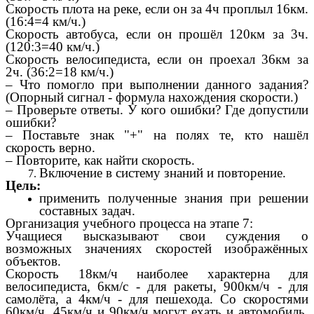
Скорость плота на реке, если он за 4ч проплыл 16км.
(16:4=4 км/ч.)
Скорость автобуса, если он прошёл 120км за 3ч.
(120:3=40 км/ч.)
Скорость велосипедиста, если он проехал 36км за
2ч. (36:2=18 км/ч.)
– Что помогло при выполнении данного задания?
(Опорный сигнал - формула нахождения скорости.)
– Проверьте ответы. У кого ошибки? Где допустили
ошибки?
– Поставьте знак "+" на полях те, кто нашёл
скорость верно.
– Повторите, как найти скорость.
Включение в систему знаний и повторение.
Цель:
применить полученные знания при решении
составных задач.
Организация учебного процесса на этапе 7:
Учащиеся высказывают свои суждения о
возможных значениях скоростей изображённых
объектов.
Скорость 18км/ч наиболее характерна для
велосипедиста, 6км/с - для ракеты, 900км/ч - для
самолёта, а 4км/ч - для пешехода. Со скоростями
60км/ч, 45км/ч и 90км/ч могут ехать и автомобиль,