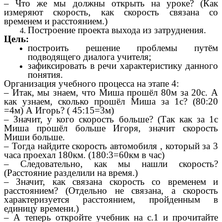
– Что же мы должны открыть на уроке? (Как
измеряют скорость, как скорость связана со
временем и расстоянием.)
Построение проекта выхода из затруднения.
Цель:
построить решение проблемы путём
подводящего диалога учителя;
зафиксировать в речи характеристику данного
понятия.
Организация учебного процесса на этапе 4:
– Итак, мы знаем, что Миша прошёл 80м за 20с. А
как узнаем, сколько прошёл Миша за 1с? (80:20
=4м) А Игорь? ( 45:15=3м)
– Значит, у кого скорость больше? (Так как за 1с
Миша прошёл больше Игоря, значит скорость
Миши больше.
– Тогда найдите скорость автомобиля , который за 3
часа проехал 180км. (180:3=60км в час)
– Следовательно, как мы нашли скорость?
(Расстояние разделили на время.)
– Значит, как связана скорость со временем и
расстоянием? (Отдельно не связана, а скорость
характеризуется расстоянием, пройденным в
единицу времени.)
– А теперь откройте учебник на с.1 и прочитайте