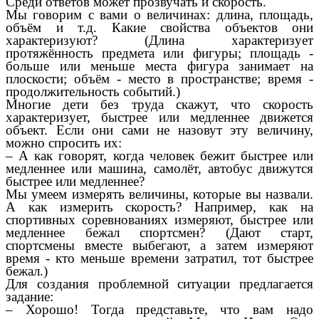
Среди ответов может прозвучать и скорость.
Мы говорим с вами о величинах: длина, площадь,
объём и т.д. Какие свойства объектов они
характеризуют? (Длина характеризует
протяжённость предмета или фигуры; площадь -
больше или меньше места фигура занимает на
плоскости; объём - место в пространстве; время -
продолжительность событий.)
Многие дети без труда скажут, что скорость
характеризует, быстрее или медленнее движется
объект. Если они сами не назовут эту величину,
можно спросить их:
– А как говорят, когда человек бежит быстрее или
медленнее или машина, самолёт, автобус движутся
быстрее или медленнее?
Мы умеем измерять величины, которые вы назвали.
А как измерить скорость? Например, как на
спортивных соревнованиях измеряют, быстрее или
медленнее бежал спортсмен? (Дают старт,
спортсмены вместе выбегают, а затем измеряют
время - кто меньше времени затратил, тот быстрее
бежал.)
Для создания проблемной ситуации предлагается
задание:
– Хорошо! Тогда представьте, что вам надо