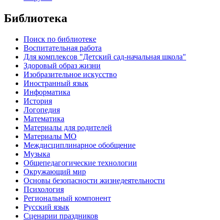
Библиотека
Поиск по библиотеке
Воспитательная работа
Для комплексов "Детский сад-начальная школа"
Здоровый образ жизни
Изобразительное искусство
Иностранный язык
Информатика
История
Логопедия
Математика
Материалы для родителей
Материалы МО
Междисциплинарное обобщение
Музыка
Общепедагогические технологии
Окружающий мир
Основы безопасности жизнедеятельности
Психология
Региональный компонент
Русский язык
Сценарии праздников