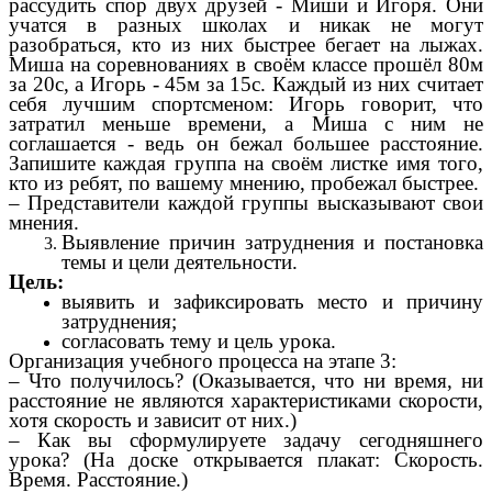
рассудить спор двух друзей - Миши и Игоря. Они
учатся в разных школах и никак не могут
разобраться, кто из них быстрее бегает на лыжах.
Миша на соревнованиях в своём классе прошёл 80м
за 20с, а Игорь - 45м за 15с. Каждый из них считает
себя лучшим спортсменом: Игорь говорит, что
затратил меньше времени, а Миша с ним не
соглашается - ведь он бежал большее расстояние.
Запишите каждая группа на своём листке имя того,
кто из ребят, по вашему мнению, пробежал быстрее.
– Представители каждой группы высказывают свои
мнения.
Выявление причин затруднения и постановка
темы и цели деятельности.
Цель:
выявить и зафиксировать место и причину
затруднения;
согласовать тему и цель урока.
Организация учебного процесса на этапе 3:
– Что получилось? (Оказывается, что ни время, ни
расстояние не являются характеристиками скорости,
хотя скорость и зависит от них.)
– Как вы сформулируете задачу сегодняшнего
урока? (На доске открывается плакат: Скорость.
Время. Расстояние.)