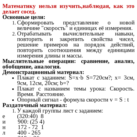
Математику нельзя изучить,наблюдая, как это
делает сосед.
Основные цели:
Сформировать представление о новой
величине "скорость" и единицах её измерения.
Отрабатывать вычислительные навыки,
повторить и закрепить свойства чисел,
решение примеров на порядок действий,
повторить соотношения между единицами
измерения длины и массы.
Мыслительные операции: сравнение, анализ,
обобщение, аналогия.
Демонстрационный материал:
Плакат с заданием: S=x·b S=720см?; x= 3см,
9см, 12см, 20см; b=?
Плакат с названием темы урока: Скорость.
Время. Расстояние.
Опорный сигнал - формула скорости v = S : t
Раздаточный материал:
У каждой группы лист с заданием:
е (320:40) 8
и 900: (25 4)
н 172 - 72 1
л 400 - 265