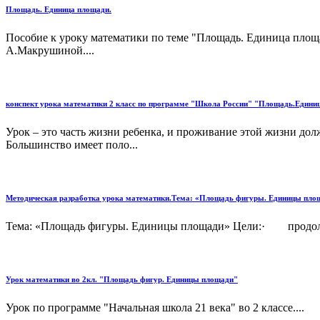
Площадь. Единица площади.
Пособие к уроку математики по теме "Площадь. Единица площа
А.Макрушиной....
конспект урока математики 2 класс по программе "Школа России" "Площадь.Един
Урок – это часть жизни ребенка, и проживание этой жизни дол
Большинство имеет поло...
Методическая разработка урока математики.Тема: «Площадь фигуры. Единицы пло
Тема: «Площадь фигуры. Единицы площади» Цели:· продолжи
Урок математики во 2кл. "Площадь фигур. Единицы площади"
Урок по программе "Начальная школа 21 века" во 2 классе....