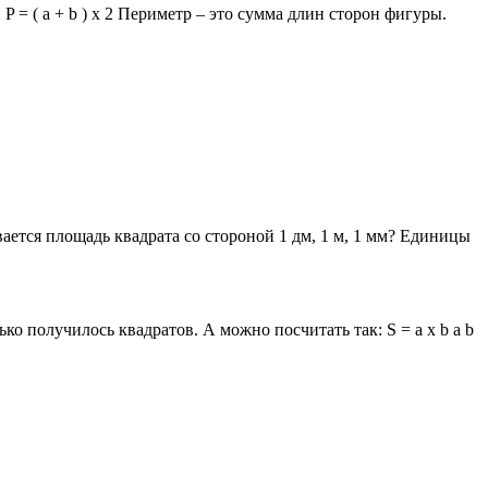
ли P = ( a + b ) х 2 Периметр – это сумма длин сторон фигуры.
вается площадь квадрата со стороной 1 дм, 1 м, 1 мм? Единицы
о получилось квадратов. А можно посчитать так: S = a х b a b