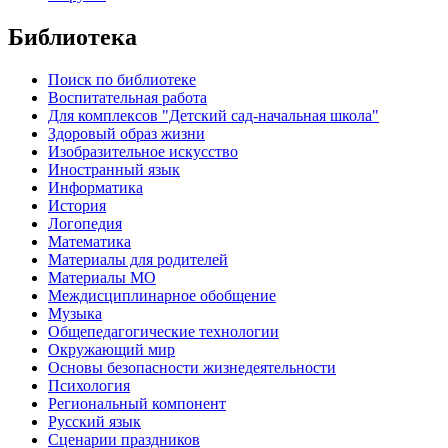
Библиотека
Поиск по библиотеке
Воспитательная работа
Для комплексов "Детский сад-начальная школа"
Здоровый образ жизни
Изобразительное искусство
Иностранный язык
Информатика
История
Логопедия
Математика
Материалы для родителей
Материалы МО
Междисциплинарное обобщение
Музыка
Общепедагогические технологии
Окружающий мир
Основы безопасности жизнедеятельности
Психология
Региональный компонент
Русский язык
Сценарии праздников