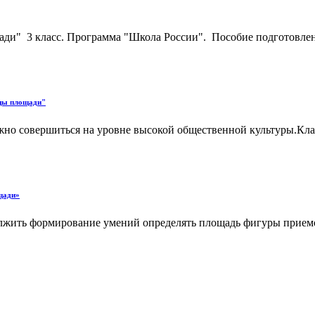
ди" 3 класс. Программа "Школа России". Пособие подготовлено
ицы площади"
жно совершиться на уровне высокой общественной культуры.Клас
щади»
ть формирование умений определять площадь фигуры приемом 