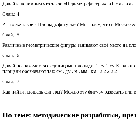
Давайте вспомним что такое «Периметр фигуры»: a b c a a a a a a b
Слайд 4
А что же такое « Площадь фигуры»? Мы знаем, что в Москве ес
Слайд 5
Различные геометрические фигуры занимают своё место на пло
Слайд 6
Давай познакомимся с единицами площади. 1 см 1 см Квадрат со
площади обозначают так: см , дм , м , мм , км . 2 2 2 2 2
Слайд 7
Как найти площадь фигуры? Можно эту фигуру разрезать или раз
По теме: методические разработки, пр