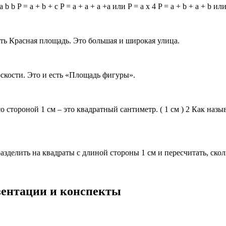
 b P = a + b + c P = a + a + a +a или P = a х 4 P = a + b + a + b и
ть Красная площадь. Это большая и широкая улица.
скости. Это и есть «Площадь фигуры».
 стороной 1 см – это квадратный сантиметр. ( 1 см ) 2 Как назы
делить на квадраты с длиной стороны 1 см и пересчитать, скольк
езентации и конспекты