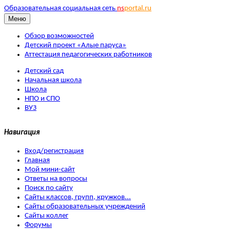
Образовательная социальная сеть
ns
portal.ru
Меню
Обзор возможностей
Детский проект «Алые паруса»
Аттестация педагогических работников
Детский сад
Начальная школа
Школа
НПО и СПО
ВУЗ
Навигация
Вход/регистрация
Главная
Мой мини-сайт
Ответы на вопросы
Поиск по сайту
Сайты классов, групп, кружков...
Сайты образовательных учреждений
Сайты коллег
Форумы