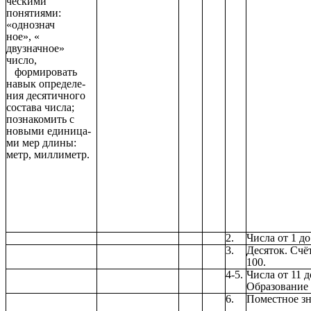
ческими
понятиями:
«однознач
ное», «
двузначное»
число,
формировать
навык определе-
ния десятичного
состава числа;
познакомить с
новыми единица-
ми мер длины:
метр, миллиметр.
2.
Числа от 1 до
3.
Десяток. Счё
100.
4-5.
Числа от 11 д
Образование 
6.
Поместное зн