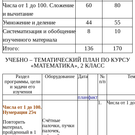
Числа от 1 до 100. Сложение
60
80
и вычитание
Умножение и деление
44
55
Систематизация и обобщение
8
10
изученного материала
Итого:
136
170
УЧЕБНО – ТЕМАТИЧЕСКИЙ ПЛАН ПО КУРСУ
«МАТЕМАТИКА», 2 КЛАСС
Раздел
Оборудование
Дата
№
Тем
программы, цели
п/п
и задачи его
изучения
план
факт
1.
Числа от 1 до
Числа от 1 до 100.
Нумерация 25ч
Счётные
Повторить
палочки, пучки
материал,
палочек,
пройденный в 1