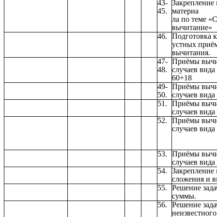
43-
Закрепление
45.
материа
ла по теме «
вычитание»
46.
Подготовка 
устных приё
вычитания.
47-
Приёмы вычи
48.
случаев вида
60+18
49-
Приёмы вычи
50.
случаев вида 
51.
Приёмы вычи
случаев вида 
52.
Приёмы вычи
случаев вида
53.
Приёмы вычи
случаев вида
54.
Закрепление
сложения и в
55.
Решение зада
суммы.
56.
Решение зада
неизвестного