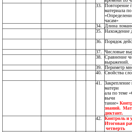
времени по ч
33.
Повторение 
материала по
«Определени
часам»
34.
Длина ломан
35.
Нахождение 
36.
Порядок дейс
37.
Числовые вы
38.
Сравнение ч
выражений.
39.
Периметр мн
40.
Свойства сло
41.
Закрепление
матери
ала по теме 
вычи
тание»
Контр
знаний. Мат
диктант.
42.
Контроль и 
Итоговая раб
четверть