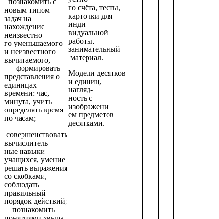
познакомить с
го счёта, тесты,
новым типом
карточки для
задач на
инди
нахождение
видуальной
неизвестно
работы,
го уменьшаемого
занимательный
и неизвестного
материал.
вычитаемого,
формировать
Модели десятков
представления о
и единиц,
единицах
нагляд-
времени: час,
ность с
минута, учить
изображени
определять время
ем предметов
по часам;
десятками.
совершенствовать
вычислитель
ные навыки
учащихся, умение
решать выражения
со скобками,
соблюдать
правильный
порядок действий;
познакомить
понятиями «выра