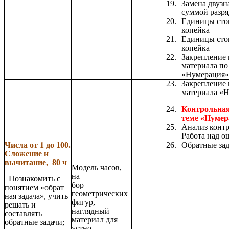
19.
Замена двузн
суммой разря
20.
Единицы стои
копейка
21.
Единицы стои
копейка
22.
Закрепление
материала по
«Нумерация»
23.
Закрепление
материала «
24.
Контрольная
теме «Нумер
25.
Анализ контр
Работа над о
Числа от 1 до 100.
26.
Обратные зад
Сложение и
вычитание, 80 ч
Модель часов,
на
Познакомить с
бор
понятием «обрат
геометрических
ная задача», учить
фигур,
решать и
наглядный
составлять
материал для
обратные задачи;
устно