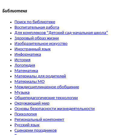
Библиотека
Поиск по библиотеке
Воспитательная работа
Для комплексов "Детский сад-начальная школа"
Здоровый образ жизни
Изобразительное искусство
Иностранный язык
Информатика
История
Логопедия
Математика
Материалы для родителей
Материалы МО
Междисциплинарное обобщение
Музыка
Общепедагогические технологии
Окружающий мир
Основы безопасности жизнедеятельности
Психология
Региональный компонент
Русский язык
Сценарии праздников