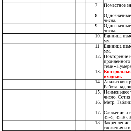
7.
Поместное зн
8.
Однозначные
числа.
9.
Однозначные
числа.
10.
Единица изм
мм
11
Единица изм
мм.
12.
Повторение и
пройденного 
теме «Нумер
13.
Контрольная
входная.
14.
Анализ контр
Работа над о
15.
Наименьшее 
число. Сотня
16.
Метр. Табли
17.
Сложение и 
35+5, 35-30, 3
18.
Закрепление
сложения и в