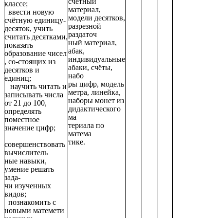
счётный
классе;
материал,
ввести новую
модели десятков,
счётную единицу-
разрезной
десяток, учить
раздаточ
считать десятками,
ный материал,
показать
абак,
образование чисел
индивидуальные
, со-стоящих из
абаки, счёты,
десятков и
набо
единиц;
ры цифр, модель
научить читать и
метра, линейка,
записывать числа
наборы монет из
от 21 до 100,
дидактического
определять
ма
поместное
териала по
значение цифр;
матема
тике.
совершенствовать
вычислитель
ные навыки,
умение решать
зада-
чи изученных
видов;
познакомить с
новыми матемети