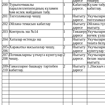
дәресе
төшерү
200
Турыпочмаклы
1
Кабатлау
Күләм таб
параллеллепипедның күләмен
дәресе.
кабатлау.
һәм өслек мәйданын табу.
201
Тигезләмәләр чишү
1
Ныгыту
Укучыларн
дәресе.
тигезләмәл
202
Әйләнә темасын кабатлау
1
Ныгыту
Әйләнә.тү
дәресе
ныгыту.
203
Контроль эш №14
1
Тикшерү
Укучыларн
дәресе
ничек үзл
204
Хаталар өстендә эш
1
Ныгыту
Укучыларн
дәресе
төзәтә бел
205-
Хәрәкәткә мәсьәләләр чишү.
2
Ныгыту
Укучыларн
206
дәресе
күнегүләр
207-
Почмакларны үлчәүгә күнегүләр
2
Ныгыту
Укучыларн
208
чишү.
дәресе.
белән эшл
ныгыту.
209-
Гамәлләрне башкару тәртибен
2
Ныгыту
1.2баскыч 
210
кабатлау.
дәресе