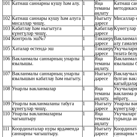
101
Катнаш саннарны кушу һәм алу.
1
Яңа
Катнаш са
теманы
методикасы
аңлату
102
Катнаш саннары кушу һәм алуга
1
Ныгыту
Мисаллар 
мисаллар чишү.
дәресе
103
Кабатлау һәм ныгытуга
1
Кабатлау
Күнегүләр 
күнегүләр чишү.
дәресе
104
Контроль эш№7
1
Тикшерү
Вакланмал
дәресе
алу гамәл
105
Хаталар өстендә эш
1
Тикшерү
Укучыларн
дәресе
төзәтә бел
106
Вакланмалы саннарның унарлы
1
Яңа
Вакланмал
язылышы.
теманы
язылышы б
аңлату.
107
Вакланмалы саннарның унарлы
1
Ныгыту
Ваклаучыл
язылышын кабатлау һәм ныгыту.
дәресе
булган вак
кагыйдәләр
108
Унарлы вакланмалар
1
Яңа
Укучыларн
теманы
вакланма р
аңлату.
өйрәтү.
109
Унарлы вакланмаланы табуга
1
Ныгыту
Унарлы ва
күнегүләр чишү.
дәресе
күнегүләр 
110
Унарлы вакланмаларны
1
Яңа
Укучыларг
чагыштыру
теманы
турында а
аңлату
111
Координаталар нуры ярдәмендә
1
Ныгыту
Координат
саннарны чагыштыру.
дәресе
саннарны 