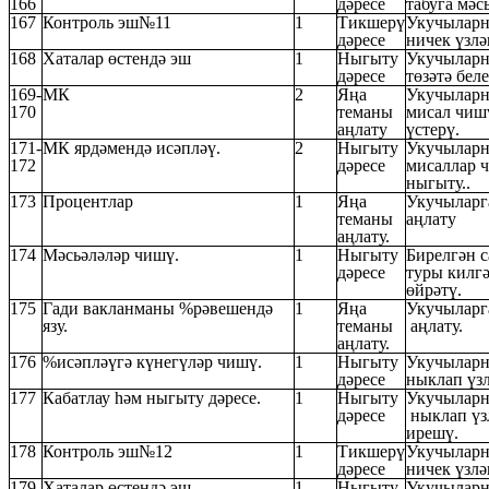
166
дәресе
табуга мәс
167
Контроль эш№11
1
Тикшерү
Укучыларн
дәресе
ничек үзл
168
Хаталар өстендә эш
1
Ныгыту
Укучыларн
дәресе
төзәтә бел
169-
МК
2
Яңа
Укучыларн
170
теманы
мисал чиш
аңлату
үстерү.
171-
МК ярдәмендә исәпләү.
2
Ныгыту
Укучыларн
172
дәресе
мисаллар 
ныгыту..
173
Процентлар
1
Яңа
Укучыларг
теманы
аңлату
аңлату.
174
Мәсьәләләр чишү.
1
Ныгыту
Бирелгән 
дәресе
туры килг
өйрәтү.
175
Гади вакланманы %рәвешендә
1
Яңа
Укучыларг
язу.
теманы
аңлату.
аңлату.
176
%исәпләүгә күнегүләр чишү.
1
Ныгыту
Укучыларн
дәресе
ныклап үз
177
Кабатлау һәм ныгыту дәресе.
1
Ныгыту
Укучыларн
дәресе
ныклап үз
ирешү.
178
Контроль эш№12
1
Тикшерү
Укучыларн
дәресе
ничек үзл
179
Хаталар өстендә эш
1
Ныгыту
Укучыларн