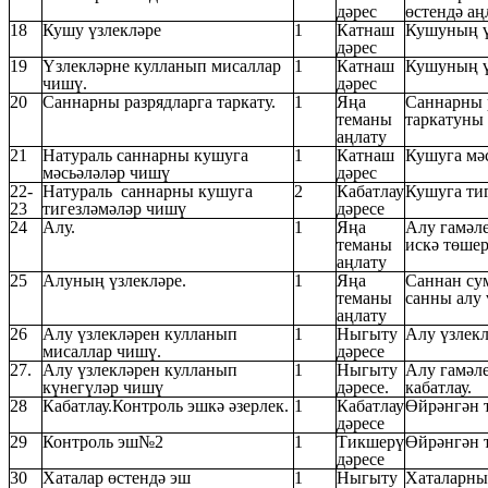
дәрес
өстендә аң
18
Кушу үзлекләре
1
Катнаш
Кушуның ү
дәрес
19
Үзлекләрне кулланып мисаллар
1
Катнаш
Кушуның ү
чишү.
дәрес
20
Саннарны разрядларга таркату.
1
Яңа
Саннарны 
теманы
таркатуны 
аңлату
21
Натураль саннарны кушуга
1
Катнаш
Кушуга мә
мәсьәләләр чишү
дәрес
22-
Натураль саннарны кушуга
2
Кабатлау
Кушуга ти
23
тигезләмәләр чишү
дәресе
24
Алу.
1
Яңа
Алу гамәл
теманы
искә төшер
аңлату
25
Алуның үзлекләре.
1
Яңа
Саннан су
теманы
санны алу 
аңлату
26
Алу үзлекләрен кулланып
1
Ныгыту
Алу үзлекл
мисаллар чишү.
дәресе
27.
Алу үзлекләрен кулланып
1
Ныгыту
Алу гамәл
күнегүләр чишү
дәресе.
кабатлау.
28
Кабатлау.Контроль эшкә әзерлек.
1
Кабатлау
Өйрәнгән 
дәресе
29
Контроль эш№2
1
Тикшерү
Өйрәнгән 
дәресе
30
Хаталар өстендә эш
1
Ныгыту
Хаталарны 