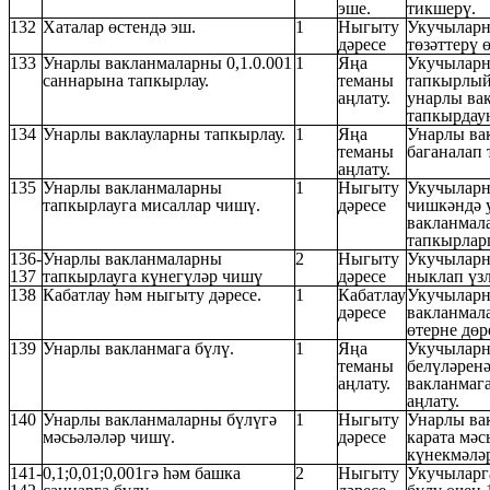
эше.
тикшерү.
132
Хаталар өстендә эш.
1
Ныгыту
Укучыларн
дәресе
төзәттерү 
133
Унарлы вакланмаларны 0,1.0.001
1
Яңа
Укучыларн
саннарына тапкырлау.
теманы
тапкырлый
аңлату.
унарлы ва
тапкырдаун
134
Унарлы ваклауларны тапкырлау.
1
Яңа
Унарлы ва
теманы
баганалап 
аңлату.
135
Унарлы вакланмаларны
1
Ныгыту
Укучыларн
тапкырлауга мисаллар чишү.
дәресе
чишкәндә 
вакланмал
тапкырлар
136-
Унарлы вакланмаларны
2
Ныгыту
Укучыларн
137
тапкырлауга күнегүләр чишү
дәресе
ныклап үз
138
Кабатлау һәм ныгыту дәресе.
1
Кабатлау
Укучыларн
дәресе
вакланмал
өтерне дөр
139
Унарлы вакланмага бүлү.
1
Яңа
Укучыларн
теманы
белүләрен
аңлату.
вакланмаг
аңлату.
140
Унарлы вакланмаларны бүлүгә
1
Ныгыту
Унарлы ва
мәсьәләләр чишү.
дәресе
карата мәс
күнекмәләр
141-
0,1;0,01;0,001гә һәм башка
2
Ныгыту
Укучыларга