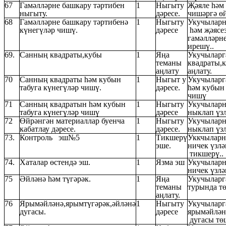
67
Гамәлләрне башкару тәртибен
1
Ныгыту
Җәяле һәм
ныгыту.
дәресе.
чишәргә өй
68
Гамәлләрне башкару тәртибенә
1
Ныгыту
Укучыларн
күнегүләр чишү.
дәресе
һәм җәясе
гамәлләрн
ирешү..
69.
Санның квадраты,кубы
1
Яңа
Укучыларг
теманы
квадраты,
аңлату
аңлату.
70
Санның квадраты һәм кубын
1
Ныгыт у
Укучыларг
табуга күнегүләр чишү.
дәресе.
һәм кубын 
чишү
71
Санның квадратын һәм кубын
1
Ныгыту
Укучыларн
табуга күнегүләр чишү
дәресе
ныклап үз
72
Өйрәнгән материаллар буенча
1
Ныгыту
Укучыларн
кабатлау дәресе.
дәресе.
ныклап үз
73.
Контроль эш№5
1
Тикшерү
Уккчыларн
эше.
ничек үзл
тикшерү..
74.
Хаталар өстендә эш.
1
Язма эш
Укучыларн
ничек үзл
75
Әйләнә һәм түгәрәк.
1
Яңа
Укучыларга
теманы
турында т
аңлату.
76
Ярымәйләнә,ярымтүгәрәк,әйләнә
1
Ныгыту
Укучыларг
дугасы.
дәресе
ярымәйлән
дугасы төш