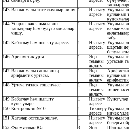
142
саннарга бүлү.
дәресе.
бүлү өчен 
тапкырларг
143
Вакланмалы тигезләмәләр чишү
1
Ныгыту
Укучыларн
дәресе
кулланып 
күнекмәләр
144
Унарлы вакланмаларны
1
Ныгыту
Укучыларн
тапкырлау һәм бүлүгә мисаллар
дәресе
вакланмал
чишү.
аңлатмала
табу.
145
Кабатлау һәм ныгыту дәресе.
1
Ныгыту
Укучыларн
дәресе.
шартын дө
белүләренә
146
Арифметик урта
1
Яңа
Укучыларг
теманы
уртасын та
аңлату.
147
Вакланмалы саннарның
1
Яңа
Арифметик
арифметик уртасы.
теманы
кулланып 
аңлату
арифметик 
148
Уртача тизлек төшенчәсе.
1
Яңа
Укучыларга
теманы
төшенчәсен
аңлату.
149
Кабатлау һәм ныгыту
1
Ныгыту
Күнегүләр 
күнегүләре.
дәресе
150
Контроль эш№10
1
Тикшерү
Укучыларн
дәресе
ничек үзл
151
Хаталар өстендә эшләү.
1
Ныгыту
Укучыларн
дәресе
белергә өй
152-
Формулалар.Юл
3
Яңа
Шартка ка