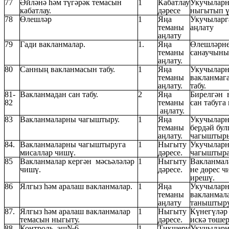
77
Әйләнә һәм түгәрәк темасын
1
Кабатлау
Укучыларн
кабатлау.
дәресе
ныгытып ү
78
Өлешләр
1
Яңа
Укучыларг
теманы
аңлату
аңлату
79
Гади вакланмалар.
1.
Яңа
Өлешләрне
теманы
санаучыны
аңлату.
80
Санның вакланмасын табу.
1
Яңа
Укучылар
теманы
вакланмаг
аңлату.
табу.
81-
Вакланмадан сан табу.
2
Яңа
Бирелгән 
82
теманы
сан табуга
аңлату.
83
Вакланмаларны чагыштыру.
1
Яңа
Укучыларн
теманы
бердәй бу
аңлату.
чагыштыры
84.
Вакланмаларны чагыштыруга
1
Ныгыту
Укучыларн
мисаллар чишү.
дәресе.
чагыштыра
85
Вакланмалар кергән мәсьәләләр
1
Ныгыту
Вакланмал
чишү.
дәресе.
не дөрес ч
ирешү.
86
Ялгыз һәм аралаш вакланмалар.
1
Яңа
Укучыларн
теманы
вакланмала
аңлату
таныштыру
87.
Ялгыз һәм аралаш вакланмалар
1
Ныгыту
Күнегүләр
темасын ныгыту.
дәресе.
искә төшер
88
Контроль эш№6
1
Тикшерү
Укучыларн