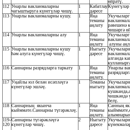
өйрәтү.
112
Унарлы вакланмаларны
1
Кабатлау
Күнегүләр 
чагыштыруга күнегүләр чишү.
дәресе
113
Унарлы вакланмаларны кушу.
1
Яңа
Укучыларг
теманы
вакланмал
аңлату
рәвешенә к
чишәргә өй
114
Унарлы вакланмаларны алу
1
Яңа
Укучыларг
теманы
вакланмал
аңлату
алуны аңл
115
Унарлы вакланмаларны кушу
1
Ныгыту
Укучыларн
һәм алуга күнегүләр чишү.
дәресе
вакланмал
алганда ка
кулланырга
116
Саннарны разрядларга таркату
1
Яңа
Унарлы ва
теманы
разрядларг
аңлату.
117
Уңайлы юл белән исәпләүгә
1
Теманы
Укучыларн
күнегүләр эшләү.
ныгыту
вакланмал
кушканда,а
чишкәндә ү
белү.
118
Саннарның якынча
1
Яңа
Санның я
кыйммәте.Саннарны түгәрәкләү.
теманы
кыйммәте,
аңлату.
алымнарын
119-
Саннарны түгәрәкләүгә
2
Ныгыту
Укучыларн
120
күнегүләр чишү.
дәресе
күнекмәләр