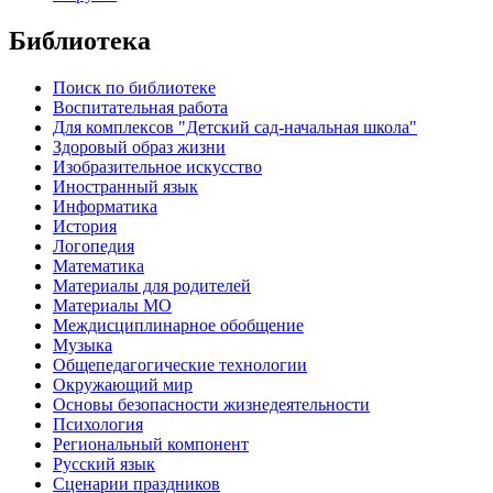
Библиотека
Поиск по библиотеке
Воспитательная работа
Для комплексов "Детский сад-начальная школа"
Здоровый образ жизни
Изобразительное искусство
Иностранный язык
Информатика
История
Логопедия
Математика
Материалы для родителей
Материалы МО
Междисциплинарное обобщение
Музыка
Общепедагогические технологии
Окружающий мир
Основы безопасности жизнедеятельности
Психология
Региональный компонент
Русский язык
Сценарии праздников