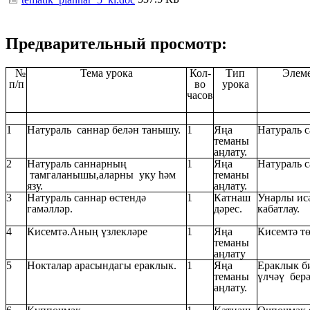
Предварительный просмотр:
№
Тема урока
Кол-
Тип
Элем
п/п
во
урока
часов
1
Натураль саннар белән танышу.
1
Яңа
Натураль с
теманы
аңлату.
2
Натураль саннарның
1
Яңа
Натураль с
тамгаланышы,аларны уку һәм
теманы
язу.
аңлату.
3
Натураль саннар өстендә
1
Катнаш
Унарлы ис
гамәлләр.
дәрес.
кабатлау.
4
Кисемтә.Аның үзлекләре
1
Яңа
Кисемтә тө
теманы
аңлату
5
Нокталар арасындагы ераклык.
1
Яңа
Ераклык б
теманы
үлчәү берә
аңлату.