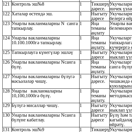
121
Контроль эш№8
1
Тикшерү
Укучыларн
дәресе.
ничек үзл
122
Хаталар өстендә эш.
1
Ныгыту
Укучыларн
дәресе
белергә өй
123
Унарлы вакланмаларны N санга
1
Яңа
Унарлы ва
тапкырлау.
теманы
белемнәрен
аңлату
124
Унарлы вакланмаларны
1
Яңа
Укучыларга
10.100.1000гә тапкырлау.
теманы
тапкырлага
аңлату.
күчерергә 
125
Тапкырлауга күнегүләр эшләү
1
Ныгыту
Укучыларн
дәресе
ныклап үз
126
Унарлы вакланмаларны Nсанга
1
Яңа
Укучыларга
бүлү.
теманы
санга бүлү
аңлату.
127
Унарлы вакланмаларны бүлүгә
1
Ныгыту
Укучыларн
мәсьәләләр чишү.
дәресе.
чишкәндә 
куюларына
128
Унарлы вакланмаларны
1
Яңа
Укучыларн
10,100,1000гә бүлү.
теманы
методикас
аңлату.
129
Бүлүгә мисаллар чишү.
1
Ныгыту
Укучыларн
дәресе
ныклап үз
130
Унарлы вакланмаларны Nсанга
1
Ныгыту
Бүлү һәм т
бүлүне кабатлау.
дәресе
кагыйдәлә
өйрәтү.
131
Контроль эш№9
1
Тикшерү
Укучыларн