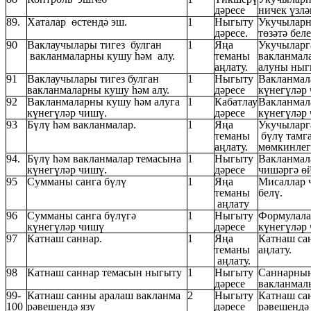
дәресе
ничек үзл
89.
Хаталар өстендә эш.
1
Ныгыту
Укучыларн
дәресе.
төзәтә бел
90
Ваклаучылары тигез булган
1
Яңа
Укучыларг
вакланмаларны кушу һәм алу.
теманы
вакланмал
аңлату.
алуны ныг
91
Ваклаучылары тигез булган
1
Ныгыту
Вакланмал
вакланмаларны кушу һәм алу.
дәресе
күнегүләр
92
Вакланмаларны кушу һәм алуга
1
Кабатлау
Вакланмал
күнегүләр чишү.
дәресе
күнегүләр
93
Бүлү һәм вакланмалар.
1
Яңа
Укучыларг
теманы
бүлү тамг
аңлату.
мөмкинлеге
94.
Бүлү һәм вакланмалар темасына
1
Ныгыту
Вакланмал
күнегүләр чишү.
дәресе
чишәргә өй
95
Сумманы санга бүлү
1
Яңа
Мисаллар 
теманы
белү.
аңлату
96
Сумманы санга бүлүгә
1
Ныгыту
Формулала
күнегүләр чишү
дәресе
күнегүләр
97
Катнаш саннар.
1
Яңа
Катнаш са
теманы
аңлату.
аңлату.
98
Катнаш саннар темасын ныгыту
1
Ныгыту
Саннарның
дәресе
вакланмал
99-
Катнаш санны аралаш вакланма
2
Ныгыту
Катнаш са
100
рәвешендә язу
дәресе
рәвешендә 