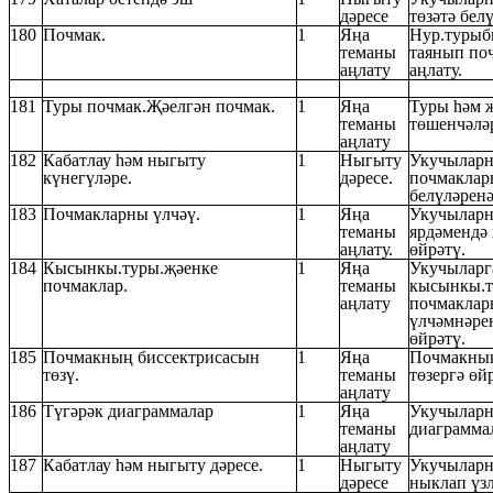
дәресе
төзәтә бел
180
Почмак.
1
Яңа
Нур.турыб
теманы
таянып по
аңлату
аңлату.
181
Туры почмак.Җәелгән почмак.
1
Яңа
Туры һәм 
теманы
төшенчәлә
аңлату
182
Кабатлау һәм ныгыту
1
Ныгыту
Укучыларн
күнегүләре.
дәресе.
почмаклар
белүләренә
183
Почмакларны үлчәү.
1
Яңа
Укучыларн
теманы
ярдәмендә
аңлату.
өйрәтү.
184
Кысынкы.туры.җәенке
1
Яңа
Укучыларг
почмаклар.
теманы
кысынкы.т
аңлату
почмаклар
үлчәмнәрен
өйрәтү.
185
Почмакның биссектрисасын
1
Яңа
Почмакның
төзү.
теманы
төзергә өй
аңлату
186
Түгәрәк диаграммалар
1
Яңа
Укучыларн
теманы
диаграмма
аңлату
187
Кабатлау һәм ныгыту дәресе.
1
Ныгыту
Укучылар
дәресе
ныклап үз