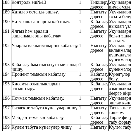
188
Контроль эш№13
1
Тикшерү
Укучыларн
дәресе
ничек үзл
189
Хаталар өстендә эшләү.
1
Ныгыту
Укучыларн
дәресе
төзәтә бел
190
Натураль саннарны кабатлау.
1
Кабатлау
Укучыларн
дәресе.
ныклап үз
191
Ялгыз һәм аралаш
1
Ныгыту
Укучыларн
вакланмаларны кабатлау
дәресе
белән эшл
ныгыту.
192
Унарлы вакланмаларны кабатлау.
1
Ныгыту
Укучылла
дәресе
вкланмала
кушу.алу,т
күнекмәлә
193
Кабатлау һәм ныгытуга мисаллар
1
Кабатлау
Укучыларн
чишү.
дәресе
күнекмәлә
194
Процент темасын кабатлау
1
Кабатлау
Күнегүләр
дәресе
белү.
195
Кисемтә озынлыкларын
1
Кабатлау
Укучыларн
чагыштыру.
дәресе
озынлыкл
беергә өйр
196
Почмак темасын кабатлау.
1
Ныгыту
Укучыларн
дәресе
эшләү кән
197
Тизлекне табуга күнегүләр чишү.
1
Ныгыту
Тизлекне 
дәресе.
тәшерү.
198
Мәйдан темасын кабатлау
1
Кабатлау
Төрле фиг
дәресе
табу форму
199
Күләм табуга күнегүләр чишү
1
Ныгыту
Күләм таб