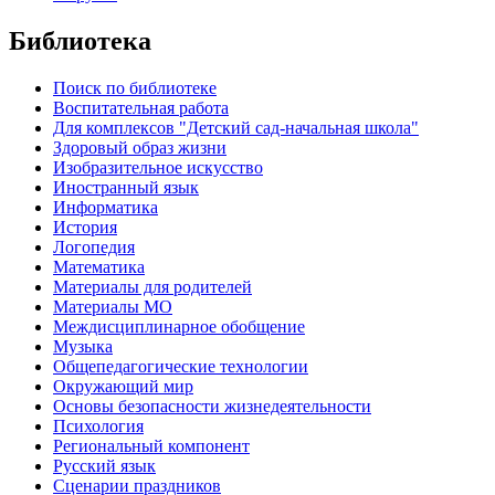
Библиотека
Поиск по библиотеке
Воспитательная работа
Для комплексов "Детский сад-начальная школа"
Здоровый образ жизни
Изобразительное искусство
Иностранный язык
Информатика
История
Логопедия
Математика
Материалы для родителей
Материалы МО
Междисциплинарное обобщение
Музыка
Общепедагогические технологии
Окружающий мир
Основы безопасности жизнедеятельности
Психология
Региональный компонент
Русский язык
Сценарии праздников