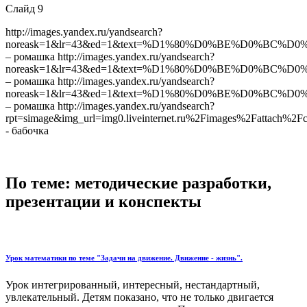
Слайд 9
http://images.yandex.ru/yandsearch?
noreask=1&lr=43&ed=1&text=%D1%80%D0%BE%D0%BC%D0%B0
– ромашка http://images.yandex.ru/yandsearch?
noreask=1&lr=43&ed=1&text=%D1%80%D0%BE%D0%BC%D0%B0
– ромашка http://images.yandex.ru/yandsearch?
noreask=1&lr=43&ed=1&text=%D1%80%D0%BE%D0%BC%D0%B0%
– ромашка http://images.yandex.ru/yandsearch?
rpt=simage&img_url=img0.liveinternet.ru%2Fimages%2F
- бабочка
По теме: методические разработки,
презентации и конспекты
Урок математики по теме "Задачи на движение. Движение - жизнь".
Урок интегрированный, интересный, нестандартный,
увлекательный. Детям показано, что не только двигается