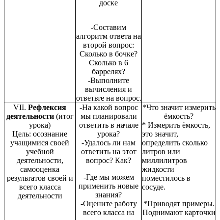
доске
-Составим
алгоритм ответа на
второй вопрос:
Сколько в бочке?
Сколько в 6
баррелях?
-Выполните
вычисления и
ответьте на вопрос.
VΙΙ.
Рефлексия
-На какой вопрос
*Что значит измерить
деятельности
(итог
мы планировали
ёмкость?
урока)
ответить в начале
* Измерить ёмкость,
Цель: осознание
урока?
это значит,
учащимися своей
-Удалось ли нам
определить сколько
учебной
ответить на этот
литров или
деятельности,
вопрос? Как?
миллилитров
самооценка
жидкости
-Где мы можем
результатов своей и
поместилось в
применить новые
всего класса
сосуде.
знания?
деятельности
-Оцените работу
*Приводят примеры.
всего класса на
Поднимают карточки