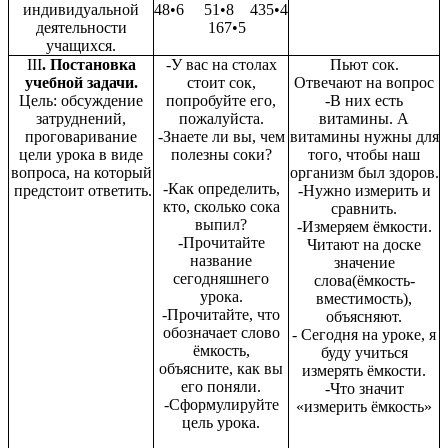
индивидуальной
48•6 51•8 435•4
деятельности
167•5
учащихся.
ΙΙΙ
. Постановка
-У вас на столах
Пьют сок.
учебной задачи.
стоит сок,
Отвечают на вопрос
Цель: обсуждение
попробуйте его,
-В них есть
затруднений,
пожалуйста.
витамины. А
проговаривание
-Знаете ли вы, чем
витамины нужны для
цели урока в виде
полезны соки?
того, чтобы наш
вопроса, на который
организм был здоров.
-Как определить,
предстоит ответить.
-Нужно измерить и
кто, сколько сока
сравнить.
выпил?
-Измеряем ёмкости.
-Прочитайте
Читают на доске
название
значение
сегодняшнего
слова(ёмкость-
урока.
вместимость),
-Прочитайте, что
объясняют.
обозначает слово
- Сегодня на уроке, я
ёмкость,
буду учиться
объясните, как вы
измерять ёмкости.
его поняли.
-Что значит
-Сформулируйте
«измерить ёмкость»
цель урока.