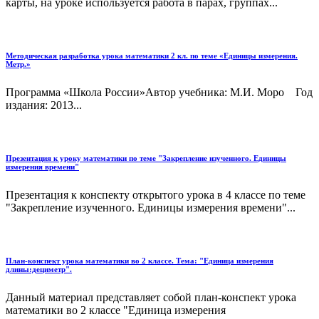
карты, на уроке используется работа в парах, группах...
Методическая разработка урока математики 2 кл. по теме «Единицы измерения.
Метр.»
Программа «Школа России»Автор учебника: М.И. Моро Год
издания: 2013...
Презентация к уроку математики по теме "Закрепление изученного. Единицы
измерения времени"
Презентация к конспекту открытого урока в 4 классе по теме
"Закрепление изученного. Единицы измерения времени"...
План-конспект урока математики во 2 классе. Тема: "Единица измерения
длины:дециметр".
Данный материал представляет собой план-конспект урока
математики во 2 классе "Единица измерения