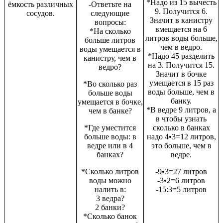
*Надо из 15 вычесть
ёмкость различных
-Ответьте на
9. Получится 6.
сосудов.
следующие
Значит в канистру
вопросы:
вмещается на 6
*На сколько
литров воды больше,
больше литров
чем в ведро.
воды умещается в
*Надо 45 разделить
канистру, чем в
на 3. Получится 15.
ведро?
Значит в бочке
умещается в 15 раз
*Во сколько раз
воды больше, чем в
больше воды
банку.
умещается в бочке,
*В ведре 9 литров, а
чем в банке?
в чтобы узнать
*Где уместится
сколько в банках
больше воды: в
надо 4•3=12 литров,
ведре или в 4
это больше, чем в
банках?
ведре.
*Сколько литров
-9•3=27 литров
воды можно
-3•2=6 литров
налить в:
-15:3=5 литров
3 ведра?
2 банки?
*Сколько банок