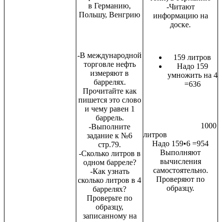
в Германию,
-Читают
Польшу, Венгрию
информацию на
доске.
-В международной
159 литров
торговле нефть
Надо 159
измеряют в
умножить на 4
баррелях.
=636
Прочитайте как
пишется это слово
и чему равен 1
баррель.
1000
-Выполните
литров
задание к №6
Надо 159•6 =954
стр.79.
Выполняют
-Сколько литров в
вычисления
одном барреле?
самостоятельно.
-Как узнать
Проверяют по
сколько литров в 4
образцу.
баррелях?
Проверьте по
образцу,
записанному на