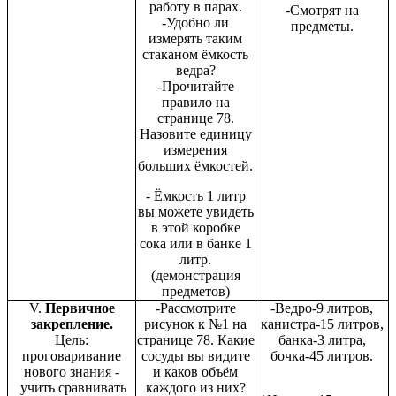
работу в парах.
-Смотрят на
-Удобно ли
предметы.
измерять таким
стаканом ёмкость
ведра?
-Прочитайте
правило на
странице 78.
Назовите единицу
измерения
больших ёмкостей.
- Ёмкость 1 литр
вы можете увидеть
в этой коробке
сока или в банке 1
литр.
(демонстрация
предметов)
V.
Первичное
-Рассмотрите
-Ведро-9 литров,
закрепление.
рисунок к №1 на
канистра-15 литров,
Цель:
странице 78. Какие
банка-3 литра,
проговаривание
сосуды вы видите
бочка-45 литров.
нового знания -
и каков объём
учить сравнивать
каждого из них?