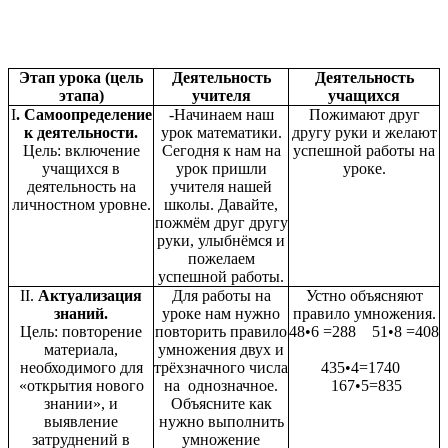
Этап урока (цель
Деятельность
Деятельность
этапа)
учителя
учащихся
Ι
. Самоопределение
-Начинаем наш
Пожимают друг
к деятельности.
урок математики.
другу руки и желают
Цель: включение
Сегодня к нам на
успешной работы на
учащихся в
урок пришли
уроке.
деятельность на
учителя нашей
личностном уровне.
школы. Давайте,
пожмём друг другу
руки, улыбнёмся и
пожелаем
успешной работы.
ΙΙ.
Актуализация
Для работы на
Устно объясняют
знаний.
уроке нам нужно
правило умножения.
Цель: повторение
повторить правило
48•6 =288 51•8 =408
материала,
умножения двух и
необходимого для
трёхзначного числа
435•4=1740
«открытия нового
на однозначное.
167•5=835
знании», и
Объясните как
выявление
нужно выполнить
затруднений в
умножение