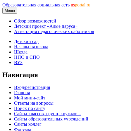
Образовательная социальная сеть
ns
portal.ru
Меню
Обзор возможностей
Детский проект «Алые паруса»
Аттестация педагогических работников
Детский сад
Начальная школа
Школа
НПО и СПО
ВУЗ
Навигация
Вход/регистрация
Главная
Мой мини-сайт
Ответы на вопросы
Поиск по сайту
Сайты классов, групп, кружков...
Сайты образовательных учреждений
Сайты коллег
Форумы