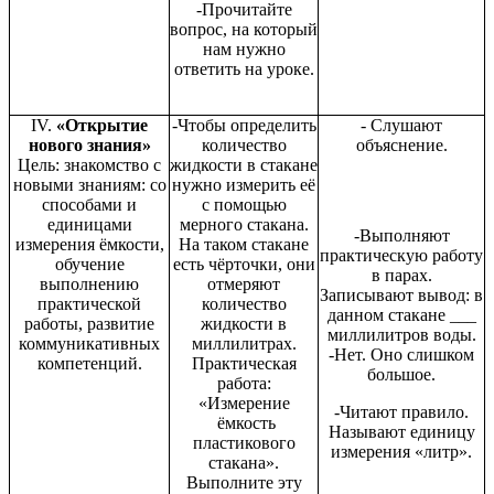
-Прочитайте
вопрос, на который
нам нужно
ответить на уроке.
ΙV.
«Открытие
-Чтобы определить
- Слушают
нового знания»
количество
объяснение.
Цель: знакомство с
жидкости в стакане
новыми знаниям: со
нужно измерить её
способами и
с помощью
единицами
мерного стакана.
-Выполняют
измерения ёмкости,
На таком стакане
практическую работу
обучение
есть чёрточки, они
в парах.
выполнению
отмеряют
Записывают вывод: в
практической
количество
данном стакане ___
работы, развитие
жидкости в
миллилитров воды.
коммуникативных
миллилитрах.
-Нет. Оно слишком
компетенций.
Практическая
большое.
работа:
«Измерение
-Читают правило.
ёмкость
Называют единицу
пластикового
измерения «литр».
стакана».
Выполните эту