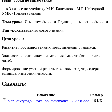
План урока по математике
в 3 классе по учебнику М.И. Башмакова, М.Г. Нефедовой
УМК «Планета знаний».
Тема урока:
Измеряем ёмкости. Единицы измерения ёмкости.
Тип урока:
введения нового знания
Цели урока:
Развитие пространственных представлений учащихся.
Знакомство с единицами измерения ёмкости (миллилитр,
литр).
Формирование умений решать текстовые задачи, содержащие
единицы измерения ёмкости.
Скачать:
Вложение
Размер
116 КБ
plan_otkrytogo_uroka_po_matematike_3_klass.doc