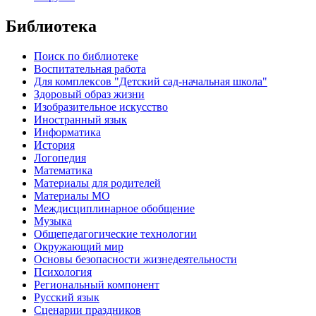
Библиотека
Поиск по библиотеке
Воспитательная работа
Для комплексов "Детский сад-начальная школа"
Здоровый образ жизни
Изобразительное искусство
Иностранный язык
Информатика
История
Логопедия
Математика
Материалы для родителей
Материалы МО
Междисциплинарное обобщение
Музыка
Общепедагогические технологии
Окружающий мир
Основы безопасности жизнедеятельности
Психология
Региональный компонент
Русский язык
Сценарии праздников