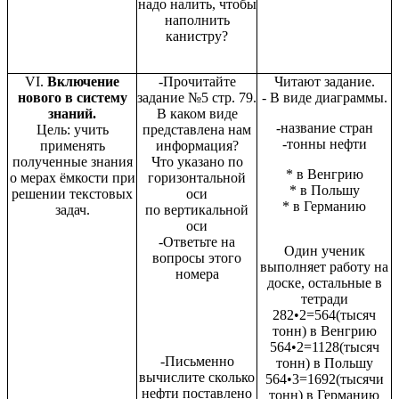
надо налить, чтобы
наполнить
канистру?
VΙ.
Включение
-Прочитайте
Читают задание.
нового в систему
задание №5 стр. 79.
- В виде диаграммы.
знаний.
В каком виде
-название стран
Цель: учить
представлена нам
-тонны нефти
применять
информация?
полученные знания
Что указано по
* в Венгрию
о мерах ёмкости при
горизонтальной
* в Польшу
решении текстовых
оси
* в Германию
задач.
по вертикальной
оси
-Ответьте на
Один ученик
вопросы этого
выполняет работу на
номера
доске, остальные в
тетради
282•2=564(тысяч
тонн) в Венгрию
564•2=1128(тысяч
-Письменно
тонн) в Польшу
вычислите сколько
564•3=1692(тысячи
нефти поставлено
тонн) в Германию