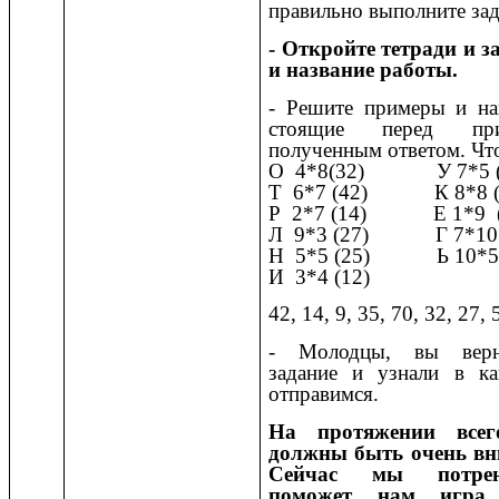
правильно выполните зад
- Откройте тетради и 
и название работы.
- Решите примеры и на
стоящие перед пр
полученным ответом. Чт
О 4*8(32) У 7*5 (
Т 6*7 (42) К 8*8 (
Р 2*7 (14) Е 1*9 (
Л 9*3 (27) Г 7*10 
Н 5*5 (25) Ь 10*5 
И 3*4 (12)
42, 14, 9, 35, 70, 32, 27, 
- Молодцы, вы верн
задание и узнали в к
отправимся.
На протяжении все
должны быть очень в
Сейчас мы потрен
поможет нам игра 