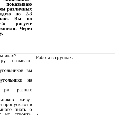
 показываю
ием различных
ждую по 2-3
ираю. Вы по
е!» рисуете
омнили. Через
у.
льниках?
Работа в группах.
ру называют
угольников вы
еугольники на
 три разных
ьников живут
и пропускают в
много знать о
т их строить.