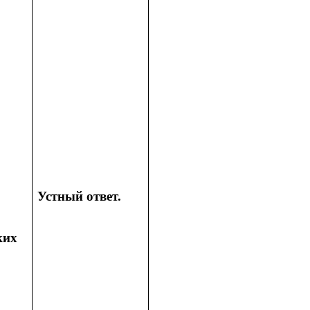
Устный ответ.
ких