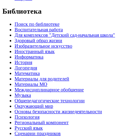
Библиотека
Поиск по библиотеке
Воспитательная работа
Для комплексов "Детский сад-начальная школа"
Здоровый образ жизни
Изобразительное искусство
Иностранный язык
Информатика
История
Логопедия
Математика
Материалы для родителей
Материалы МО
Междисциплинарное обобщение
Музыка
Общепедагогические технологии
Окружающий мир
Основы безопасности жизнедеятельности
Психология
Региональный компонент
Русский язык
Сценарии праздников