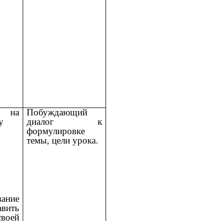
ь на
Побуждающий
у
диалог к
формулировке
темы, цели урока.
ание
вить
оей