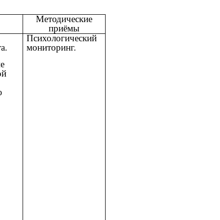
Методические
приёмы
Психологический
а.
мониторинг.
е
ой
ю