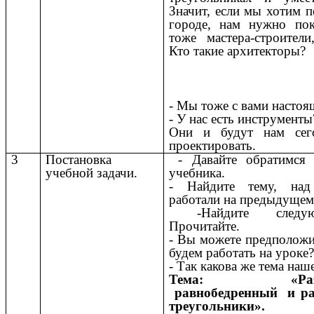
Значит, если мы хотим п
городе, нам нужно пок
тоже мастера-строители
Кто такие архитекторы?
- Мы тоже с вами настоя
- У нас есть инструменты
Они и будут нам сег
проектировать.
3
Постановка
- Давайте обратимся
учебной задачи.
учебника.
- Найдите тему, на
работали на предыдущем
-Найдите следу
Прочитайте.
- Вы можете предположи
будем работать на уроке
- Так какова же тема наш
Тема: «Разнос
равнобедренный и ра
треугольники».