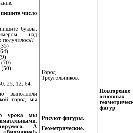
ание.
запишите число
пишите буквы,
имером, над
о получилось?
35)
64)
9)
(70)
(50)
Город
Треугольников.
50, 25, 12, 64.
Повторение
о выполнили
основных
акой город мы
геометричес
фигур
го урока мы
Рисуют фигуры.
нимательными.
ируемся. А
Геометрические.
«Внимание!»