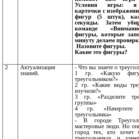
Условия игры: я
карточки с изображен
фигур (5 штук), ка
секунды. Затем уб
команде «Внимани
фигуры, которые зап
минуту делаем проверк
Назовите фигуры.
Какие это фигуры?
2
Актуализация
- Что вы знаете о треуго
знаний.
1 гр. «Какую фигу
треугольником?»
2 гр. «Какие виды тре
изучили?»
3 гр. «Разделите тр
группы»
4 гр. «Начертите
треугольника»
- В городе Треугол
мастеровые люди. Но он
город тех, кто хочет 
треугольниках и умее