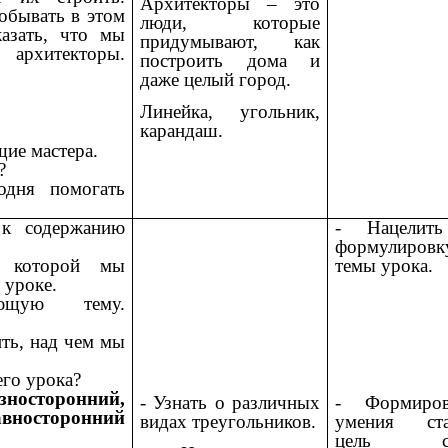
Архитекторы – это
обывать в этом
люди, которые
азать, что мы
придумывают, как
, архитекторы.
построить дома и
даже целый город.
Линейка, угольник,
карандаш.
щие мастера.
?
одня помогать
 к содержанию
- Нацелит
формулировк
д которой мы
темы урока.
 уроке.
ющую тему.
ть, над чем мы
?
его урока?
торонний,
- Формиров
- Узнать о различных
вносторонний
умения ста
видах треугольников.
цель св