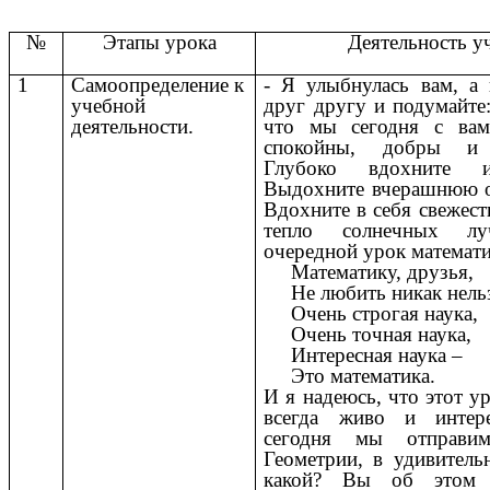
№
Этапы урока
Деятельность у
1
Самоопределение к
- Я улыбнулась вам, а
учебной
друг другу и подумайте
деятельности.
что мы сегодня с ва
спокойны, добры и 
Глубоко вдохните и
Выдохните вчерашнюю о
Вдохните в себя свежест
тепло солнечных лу
очередной урок математи
Математику, друзья,
Не любить никак нельз
Очень строгая наука,
Очень точная наука,
Интересная наука –
Это математика.
И я надеюсь, что этот у
всегда живо и интер
сегодня мы отправи
Геометрии, в удивител
какой? Вы об этом у