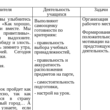
чителя
Деятельность
Задачи
учащихся
 вы улыбнитесь
Организация
Выполняют
: «Как хорошо,
рабочего мест
самооценку
ми вместе. Мы
готовности по
Формировани
приветливы».
критериям:
положительн
 выдохните.
мотивации на
биду и злость.
- правильность
предстоящу
ь зимнего утра,
выбора учебных
деятельность.
чей. Сегодня
принадлежностей,
ки.
- правильность и
аккуратность
я.
расположения
предметов на парте,
- самостоятельность
подготовки,
рок пройдет как
- настрой на урок.
есно, так как
мся в страну
ьный город… А
знаете, если