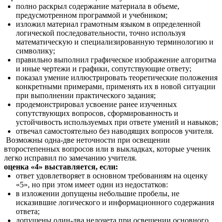
полно раскрыл содержание материала в объеме,
предусмотренном программой и учебником;
изложил материал грамотным языком в определенной
логической последовательности, точно используя
математическую и специализированную терминологию и
символику;
правильно выполнил графическое изображение алгоритма
и иные чертежи и графики, сопутствующие ответу;
показал умение иллюстрировать теоретические положения
конкретными примерами, применять их в новой ситуации
при выполнении практического задания;
продемонстрировал усвоение ранее изученных
сопутствующих вопросов, сформированность и
устойчивость используемых при ответе умений и навыков;
отвечал самостоятельно без наводящих вопросов учителя.
Возможны одна-две неточности при освещении
второстепенных вопросов или в выкладках, которые ученик
легко исправил по замечанию учителя.
оценка «4» выставляется, если:
ответ удовлетворяет в основном требованиям на оценку
«5», но при этом имеет один из недостатков:
в изложении допущены небольшие пробелы, не
исказившие логического и информационного содержания
ответа;
допущены один-два недочета при освещении основного