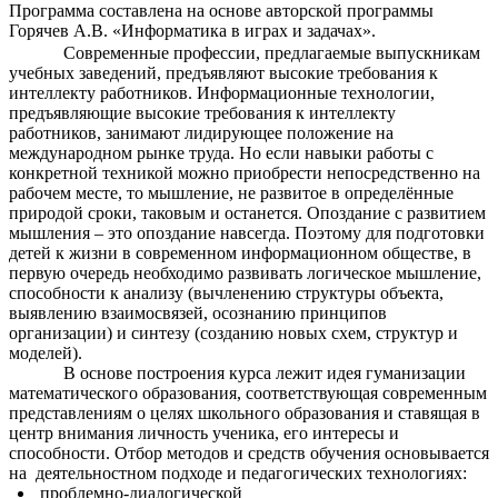
Программа составлена на основе авторской программы
Горячев А.В. «Информатика в играх и задачах»
.
Современные профессии, предлагаемые выпускникам
учебных заведений, предъявляют высокие требования к
интеллекту работников. Информационные технологии,
предъявляющие высокие требования к интеллекту
работников, занимают лидирующее положение на
международном рынке труда. Но если навыки работы с
конкретной техникой можно приобрести непосредственно на
рабочем месте, то мышление, не развитое в определённые
природой сроки, таковым и останется. Опоздание с развитием
мышления – это опоздание навсегда. Поэтому для подготовки
детей к жизни в современном информационном обществе, в
первую очередь необходимо развивать логическое мышление,
способности к анализу (вычленению структуры объекта,
выявлению взаимосвязей, осознанию принципов
организации) и синтезу (созданию новых схем, структур и
моделей).
В основе построения курса лежит идея гуманизации
математического образования, соответствующая современным
представлениям о целях школьного образования и ставящая в
центр внимания личность ученика, его интересы и
способности. Отбор методов и средств обучения основывается
на деятельностном подходе и педагогических технологиях:
проблемно-диалогической