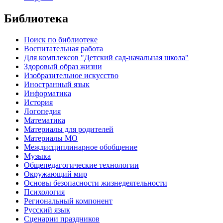
Библиотека
Поиск по библиотеке
Воспитательная работа
Для комплексов "Детский сад-начальная школа"
Здоровый образ жизни
Изобразительное искусство
Иностранный язык
Информатика
История
Логопедия
Математика
Материалы для родителей
Материалы МО
Междисциплинарное обобщение
Музыка
Общепедагогические технологии
Окружающий мир
Основы безопасности жизнедеятельности
Психология
Региональный компонент
Русский язык
Сценарии праздников