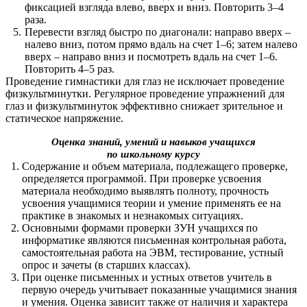
фиксацией взгляда влево, вверх и вниз. Повторить 3–4
раза.
Перевести взгляд быстро по диагонали: направо вверх –
налево вниз, потом прямо вдаль на счет 1–6; затем налево
вверх – направо вниз и посмотреть вдаль на счет 1–6.
Повторить 4–5 раз.
Проведение гимнастики для глаз не исключает проведение
физкультминутки. Регулярное проведение упражнений для
глаз и физкультминуток эффективно снижает зрительное и
статическое напряжение.
Оценка знаний, умений и навыков учащихся
по школьному курсу
Содержание и объем материала, подлежащего проверке,
определяется программой. При проверке усвоения
материала необходимо выявлять полноту, прочность
усвоения учащимися теории и умение применять ее на
практике в знакомых и незнакомых ситуациях.
Основными формами проверки ЗУН учащихся по
информатике являются письменная контрольная работа,
самостоятельная работа на ЭВМ, тестирование, устный
опрос и зачеты (в старших классах).
При оценке письменных и устных ответов учитель в
первую очередь учитывает показанные учащимися знания
и умения. Оценка зависит также от наличия и характера