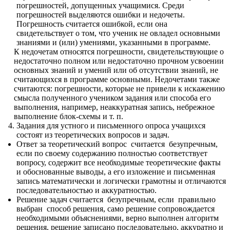
погрешностей, допущенных учащимися. Среди
погрешностей выделяются ошибки и недочеты.
Погрешность считается ошибкой, если она
свидетельствует о том, что ученик не овладел основными
знаниями и (или) умениями, указанными в программе.
К недочетам относятся погрешности, свидетельствующие о
недостаточно полном или недостаточно прочном усвоении
основных знаний и умений или об отсутствии знаний, не
считающихся в программе основными. Недочетами также
считаются: погрешности, которые не привели к искажению
смысла полученного учеником задания или способа его
выполнения, например, неаккуратная запись, небрежное
выполнение блок-схемы и т. п.
Задания для устного и письменного опроса учащихся
состоят из теоретических вопросов и задач.
Ответ за теоретический вопрос считается безупречным,
если по своему содержанию полностью соответствует
вопросу, содержит все необходимые теоретические факты
и обоснованные выводы, а его изложение и письменная
запись математически и логически грамотны и отличаются
последовательностью и аккуратностью.
Решение задач считается безупречным, если правильно
выбран способ решения, само решение сопровождается
необходимыми объяснениями, верно выполнен алгоритм
решения, решение записано последовательно, аккуратно и