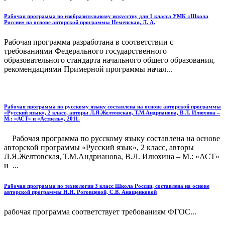
Рабочая программа по изобразительному искусству для 1 класса УМК «Школа
России» на основе авторской программы Неменская, Л. А.
Рабочая программа разработана в соответствии с
требованиями Федерального государственного
образовательного стандарта начального общего образования,
рекомендациями Примерной программы начал...
Рабочая программа по русскому языку составлена на основе авторской программы
«Русский язык», 2 класс, авторы Л.Я.Желтовская, Т.М.Андрианова, В.Л. Илюхина –
М.: «АСТ» и «Астрель», 2011.
Рабочая программа по русскому языку составлена на основе
авторской программы «Русский язык», 2 класс, авторы
Л.Я.Желтовская, Т.М.Андрианова, В.Л. Илюхина – М.: «АСТ»
и ...
Рабочая программа по технологии 3 класс Школа России, составлена на основе
авторской программы Н.И. Роговцевой, С.В. Анащенковой
рабочая программа соответствует требованиям ФГОС...