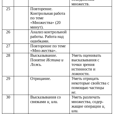
множеств.
25
Повторение.
Контрольная работа
по теме
«Множества» (20
минут).
26
Анализ контрольной
работы. Работа над
ошибками.
27
Повторение по теме
«Мно-жества».
28
Высказывание.
Уметь оценивать
Понятие
Истина и
высказывания с
Ложь.
точки зрения
истинности и
ложности.
29
Отрицание.
Уметь отрицать
некоторые свойства с
помощью частицы
не.
30
Высказывания со
Уметь различать
связками
и, или.
множества, содер-
жащие операции
и,
или.