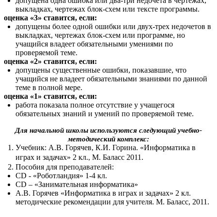
допущена одна ошибка или два-три недочета в чертежах,
выкладках, чертежах блок-схем или тексте программы.
оценка «3» ставится, если:
допущены более одной ошибки или двух-трех недочетов в
выкладках, чертежах блок-схем или программе, но
учащийся владеет обязательными умениями по
проверяемой теме.
оценка «2» ставится, если:
допущены существенные ошибки, показавшие, что
учащийся не владеет обязательными знаниями по данной
теме в полной мере.
оценка «1» ставится, если:
работа показала полное отсутствие у учащегося
обязательных знаний и умений по проверяемой теме.
Для начальной школы используются следующий учебно-
методический комплекс:
Учебник:
А.В. Горячев, К.И. Горина. «Информатика в
играх и задачах» 2 кл.
М. Баласс 2011.
,
Пособия для преподавателей:
СD - «Роботландия» 1-4 кл.
CD – «Занимательная информатика»
А.В. Горячев «Информатика в играх и задачах» 2 кл.
методические рекомендации для учителя. М. Баласс, 2011
.