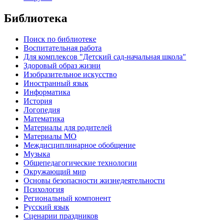
Библиотека
Поиск по библиотеке
Воспитательная работа
Для комплексов "Детский сад-начальная школа"
Здоровый образ жизни
Изобразительное искусство
Иностранный язык
Информатика
История
Логопедия
Математика
Материалы для родителей
Материалы МО
Междисциплинарное обобщение
Музыка
Общепедагогические технологии
Окружающий мир
Основы безопасности жизнедеятельности
Психология
Региональный компонент
Русский язык
Сценарии праздников