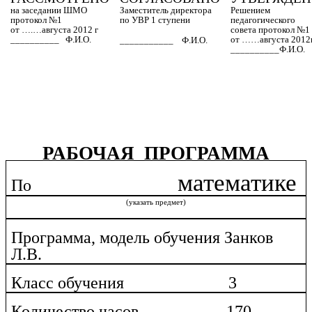
на заседании ШМО
Заместитель директора
Решением
протокол №1
по УВР 1 ступени
педагогического
от ….…августа 2012 г
совета протокол №1
__________ Ф.И.О.
от ……августа 2012г
___________ Ф.И.О.
__________Ф.И.О.
РАБОЧАЯ ПРОГРАММА
математике
По
(указать предмет)
Программа, модель обучения Занков
Л.В.
Класс обучения 3
Количество часов 170