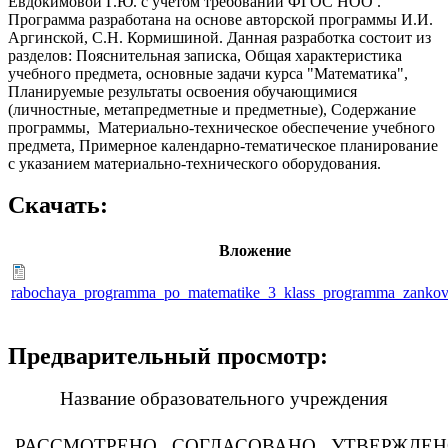
Евдокимовой Г.Ю. с учётом требований ФГОС НОО .
Программа разработана на основе авторской программы И.И.
Аргинской, С.Н. Кормишиной. Данная разработка состоит из
разделов: Пояснительная записка, Общая характеристика
учебного предмета, основные задачи курса "Математика",
Планируемые результаты освоения обучающимися
(личностные, метапредметные и предметные), Содержание
программы, Материально-техническое обеспечение учебного
предмета, Примерное календарно-тематическое планирование
с указанием материально-технического оборудования.
Скачать:
Вложение
rabochaya_programma_po_matematike_3_klass_programma_zankov_
Предварительный просмотр:
Название образовательного учреждения
РАССМОТРЕНО
СОГЛАСОВАНО
УТВЕРЖДЕ