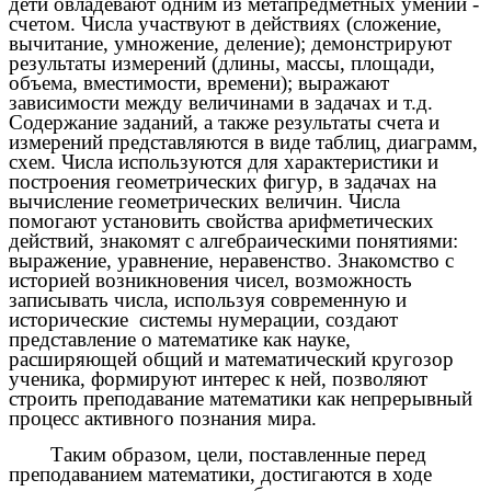
дети овладевают одним из метапредметных умений -
счетом. Числа участвуют в действиях (сложение,
вычитание, умножение, деление); демонстрируют
результаты измерений (длины, массы, площади,
объема, вместимости, времени); выражают
зависимости между величинами в задачах и т.д.
Содержание заданий, а также результаты счета и
измерений представляются в виде таблиц, диаграмм,
схем. Числа используются для характеристики и
построения геометрических фигур, в задачах на
вычисление геометрических величин. Числа
помогают установить свойства арифметических
действий, знакомят с алгебраическими понятиями:
выражение, уравнение, неравенство. Знакомство с
историей возникновения чисел, возможность
записывать числа, используя современную и
исторические системы нумерации, создают
представление о математике как науке,
расширяющей общий и математический кругозор
ученика, формируют интерес к ней, позволяют
строить преподавание математики как непрерывный
процесс активного познания мира.
Таким образом, цели, поставленные перед
преподаванием математики, достигаются в ходе