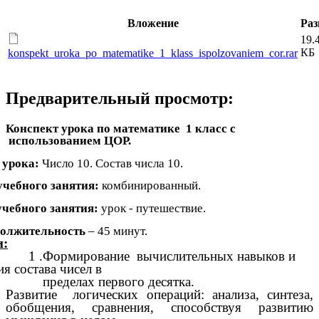
Вложение
Раз
19.
КБ
konspekt_uroka_po_matematike_1_klass_ispolzovaniem_cor.rar
Предварительный просмотр:
Конспект урока по математике 1 класс с
использованием ЦОР.
 урока:
Число 10. Состав числа 10.
учебного занятия:
комбинированный.
учебного занятия:
урок - путешествие.
олжительность
– 45 минут.
и:
Формирование вычислительных навыков и
ия состава чисел в
делах первого десятка.
Развитие логических операций: анализа, синтеза,
обобщения, сравнения, способствуя развитию