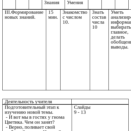
Знания
Умения
III.Формирование
15
Знакомство
Знать
Уметь
новых знаний.
мин.
с числом
состав
анализир
10.
числа
информа
10
выбират
главное,
делать
обобщен
выводы.
Деятельность учителя
Подготовительный этап к
Слайды
изучению новой темы.
9 - 13
- И вот мы в гостях у гнома
Цветика. Чем он занят?
- Верно, поливает свой