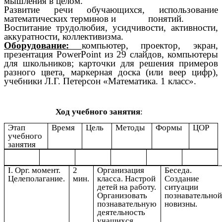
мышления в целом.
Развитие речи обучающихся, использование
математических терминов и понятий.
Воспитание трудолюбия, усидчивости, активности,
аккуратности, коллективизма.
Оборудование:
компьютер, проектор, экран,
презентация PowerPoint из 29 слайдов
, компьютеры
для школьников;
карточки для решения примеров
разного цвета, маркерная доска (или веер цифр),
учебники Л.Г. Петерсон «Математика. 1 класс».
Ход учебного занятия
:
Этап
Время
Цель
Методы
Формы
ЦОР
учебного
занятия
I. Орг. момент.
2
Организация
Беседа.
Целеполагание.
мин.
класса. Настрой
Создание
детей на работу.
ситуации
Организовать
познавательно
познавательную
новизны.
деятельность
учащихся.