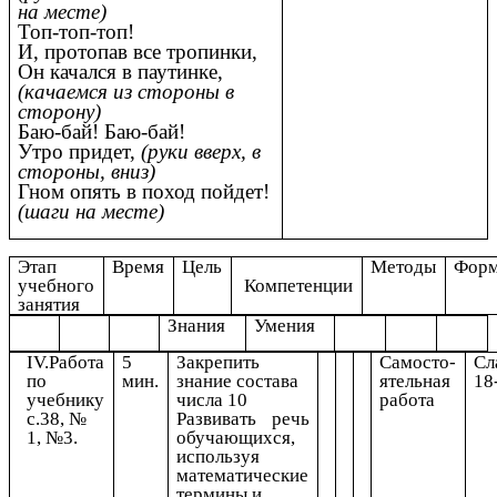
на месте)
Топ-топ-топ!
И, протопав все тропинки,
Он качался в паутинке,
(качаемся из стороны в
сторону)
Баю-бай! Баю-бай!
Утро придет,
(руки вверх, в
стороны, вниз)
Гном опять в поход пойдет!
(шаги на месте)
Этап
Время
Цель
Методы
Фор
учебного
Компетенции
занятия
Знания
Умения
IV.Работа
5
Закрепить
Самосто-
Сл
по
мин.
знание состава
ятельная
18
учебнику
числа 10
работа
с.38, №
Развивать речь
1, №3.
обучающихся,
используя
математические
термины и