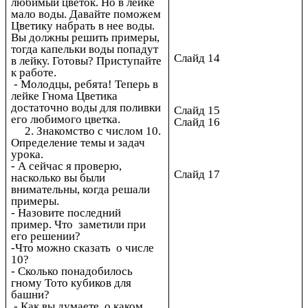
любимый цветок. Но в лейке
мало воды. Давайте поможем
Цветику набрать в нее воды.
Вы должны решить примеры,
тогда капельки воды попадут
Слайд 14
в лейку. Готовы? Приступайте
к работе.
- Молодцы, ребята! Теперь в
лейке Гнома Цветика
достаточно воды для поливки
Слайд 15
его любимого цветка.
Слайд 16
2. Знакомство с числом 10.
Определение темы и задач
урока.
- А сейчас я проверю,
Слайд 17
насколько вы были
внимательны, когда решали
примеры.
- Назовите последний
пример. Что заметили при
его решении?
-Что можно сказать о числе
10?
- Сколько понадобилось
гному Тото кубиков для
башни?
- Как вы думаете, о каком