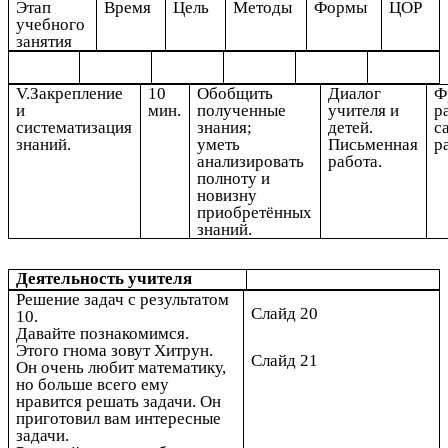
Этап
Время
Цель
Методы
Формы
ЦОР
учебного
занятия
V.Закрепление
10
Обобщить
Диалог
Ф
и
мин.
полученные
учителя и
р
систематизация
знания;
детей.
с
знаний.
уметь
Письменная
р
анализировать
работа.
полноту и
новизну
приобретённых
знаний.
Деятельность учителя
Решение задач с результатом
Слайд 20
10.
Давайте познакомимся.
Этого гнома зовут Хитрун.
Слайд 21
Он очень любит математику,
но больше всего ему
нравится решать задачи. Он
приготовил вам интересные
задачи.