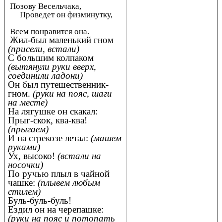
Позову Весельчака,
Проведет он физминутку,
Всем понравится она.
Жил-был маленький гном
(присели, встали)
С большим колпаком
(вытянули руки вверх,
соединили ладони)
Он был путешественник-
гном.
(руки на пояс, шаги
на месте)
На лягушке он скакал:
Прыг-скок, ква-ква!
(прыгаем)
И на стрекозе летал:
(машем
руками)
Ух, высоко!
(встали на
носочки)
По ручью плыл в чайной
чашке:
(плывем любым
стилем)
Буль-буль-буль!
Ездил он на черепашке:
(руки на пояс и потопать