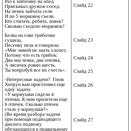
Раз к зайчонку на обед
Слайд 22
Прискакал дружок-сосед.
На пенек зайчата сели
И по 5 морковок съели.
Кто считать, ребята, ловок?
Сколько съедено морковок?
Белка на елке грибочки
Слайд 23
сушила,
Песенку пела и говорила:
«Мне зимой не знать хлопот,
Потому что есть грибок:
Слайд 24
Два масленка, два опенка,
А лисичек ровно шесть.
Ты попробуй все их счесть».
Слайд 25
-Интересные задачи? Гном
Хитрун вам приготовил еще
Слайд 26
одну задачу.
«У кормушки сидели 4
птички. К ним прилетели еще
6 птичек. Сколько птичек
стало у кормушки?»
(Во время разбора задачи
при помощи подводящего
Слайд 27
диалога подвожу
обучающихся к правильному