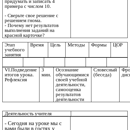
придумать и записать 4
примера с числом 10.
- Сверьте свое решение с
решением гнома.
- Почему нет результатов
выполнения заданий на
красной карточке?
Этап
Время
Цель
Методы
Формы
ЦОР
учебного
занятия
VI.Подведение
3
Осознание
Словесный
Фро
итогов урока.
мин.
обучающимися
(беседа)
дис
Рефлексия
своей учебной
деятельности,
самооценка
результатов
деятельности
Деятельность учителя
- Сегодня на уроке мы с
вами были в гостях у