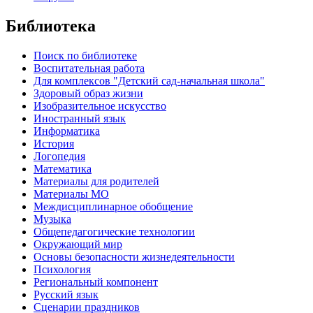
Библиотека
Поиск по библиотеке
Воспитательная работа
Для комплексов "Детский сад-начальная школа"
Здоровый образ жизни
Изобразительное искусство
Иностранный язык
Информатика
История
Логопедия
Математика
Материалы для родителей
Материалы МО
Междисциплинарное обобщение
Музыка
Общепедагогические технологии
Окружающий мир
Основы безопасности жизнедеятельности
Психология
Региональный компонент
Русский язык
Сценарии праздников