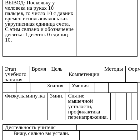
ВЫВОД: Поскольку у
человека на руках 10
пальцев, то число 10 с давних
времен использовалось как
укрупненная единица счета.
С этим связано и обозначение
десятка: 1десяток 0 единиц –
10.
Этап
Время
Цель
Методы
Фор
учебного
Компетенции
занятия
Знания
Умения
Физкультминутка
3мин.
Снятие
мышечной
усталости,
профилактика
перенапряжения.
Деятельность учителя
Вижу, сильно вы устали.