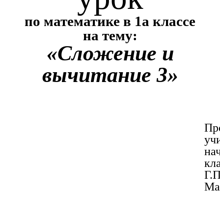
по математике в 1а классе
на тему:
«Сложение и
вычитание 3»
Пр
уч
на
кл
Г.П
Ма