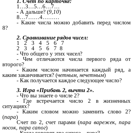
1. Счет по карточке:
1…3…5…6…7…
- А дальше? (
9,10
)
8…7……4………
- Какие числа можно добавить перед числом
8?
2. Сравнивание рядов чисел:
1 2 3 4 5 6 7
2 3 4 5 6 7 8
- Что общего у этих чисел?
- Чем отличаются числа первого ряда от
второго?
- Каким числом начинается каждый ряд, а
каким заканчивается? (
четным, нечетным
)
- Как получается каждое следующее число?
3. Игра «Прибавь 2, вычти 2».
- Что вы знаете о числе 2?
- Где встречается число 2 в жизненных
ситуациях?
- Каким словом можно заменить слово 2?
(
пара
)
Счет по 2, счет парами (
пара варежек, пара
носок, пара сапог
)
- Когда говорят два сапога – пара?