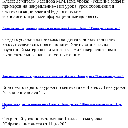
Класс: 3Учитель: Узденова М.М.Тема урока: «Решение задач и
примеров на закрепление»Тип урока: урок обобщения и
систематизации знанийПедагогические
технологии:игровыеинформационныездоровьес...
Разработка открытого урока по математике 4 класс.Тема :" Разряды и классы "
Создать условия для знакомства детей с новым понятием
класс, исследовать новые понятия.Учить, опираясь на
изученный материал считать тысячами.Совершенствовать
вычислительные навыки, устные и пис...
Конспект открытого урока по математике, 4 класс. Тема урока "Сравнение долей".
Конспект открытого урока по математике, 4 класс. Тема урока
"Сравнение долей"....
Открытый урок по математике 1 класс. Тема урока: "Образование чисел от 11 до
20"
Открытый урок по математике 1 класс. Тема урока:
"Образование чисел от 11 до 20"...