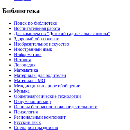
Библиотека
Поиск по библиотеке
Воспитательная работа
Для комплексов "Детский сад-начальная школа"
Здоровый образ жизни
Изобразительное искусство
Иностранный язык
Информатика
История
Логопедия
Математика
Материалы для родителей
Материалы МО
Междисциплинарное обобщение
Музыка
Общепедагогические технологии
Окружающий мир
Основы безопасности жизнедеятельности
Психология
Региональный компонент
Русский язык
Сценарии праздников