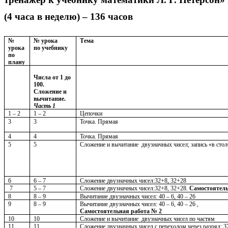
(4 часа в неделю) – 136 часов
№
№ урока
Тема
урока
по учебнику
по
плану
Числа от 1 до
100.
Сложение и
вычитание.
Часть 1
1 – 2
1 – 2
Цепочки
3
3
Точка. Прямая
4
4
Точка. Прямая
5
5
Сложение и вычитание двузначных чисел; запись «в сто
6
6 – 7
Сложение двузначных чисел:32+8, 32+28
7
5 – 7
Сложение двузначных чисел:32+8, 32+28.
Самостоятель
8
8 – 9
Вычитание двузначных чисел: 40 – 6, 40 – 26
9
8 – 9
Вычитание двузначных чисел: 40 – 6, 40 – 26 ,
Самостоятельная работа № 2
10
10
Сложение и вычитание двузначных чисел по частям
11
11
Сложение двузначных чисел с переходом через разряд: 