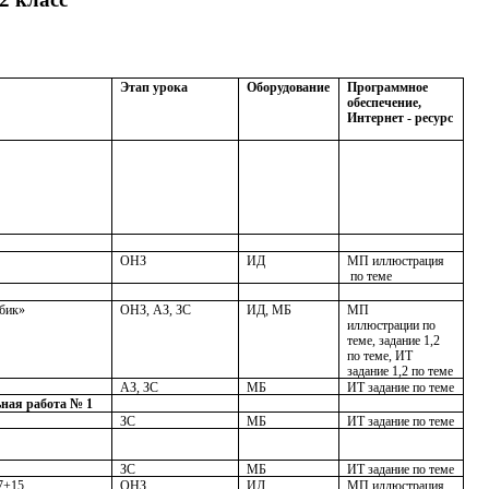
Этап урока
Оборудование
Программное
обеспечение,
Интернет - ресурс
ОНЗ
ИД
МП иллюстрация
по теме
лбик»
ОНЗ, АЗ, ЗС
ИД, МБ
МП
иллюстрации по
теме, задание 1,2
по теме, ИТ
задание 1,2 по теме
АЗ, ЗС
МБ
ИТ задание по теме
ная работа № 1
ЗС
МБ
ИТ задание по теме
ЗС
МБ
ИТ задание по теме
37+15
ОНЗ
ИД
МП иллюстрация