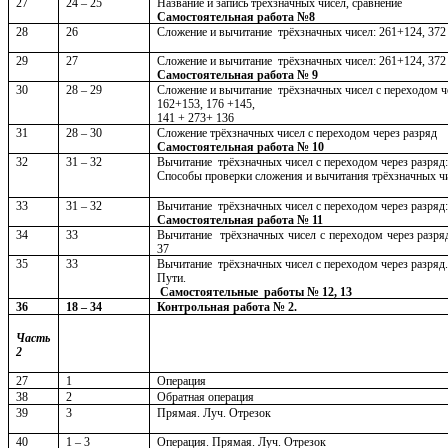
27
24 – 25
Название и запись трёхзначных чисел, сравнение
Самостоятельная работа №8
28
26
Сложение и вычитание трёхзначных чисел: 261+124, 372
29
27
Сложение и вычитание трёхзначных чисел: 261+124, 372
Самостоятельная работа № 9
30
28 – 29
Сложение и вычитание трёхзначных чисел с переходом че
162+153, 176 +145,
141 + 273+ 136
31
28 – 30
Сложение трёхзначных чисел с переходом через разряд
Самостоятельная работа № 10
32
31 – 32
Вычитание трёхзначных чисел с переходом через разряд:
Способы проверки сложения и вычитания трёхзначных ч
33
31 – 32
Вычитание трёхзначных чисел с переходом через разряд:
Самостоятельная работа № 11
34
33
Вычитание трёхзначных чисел с переходом через разряд
37
35
33
Вычитание трёхзначных чисел с переходом через разряд.
Пути.
Самостоятельные работы № 12, 13
36
18 – 34
Контрольная работа № 2.
Часть
2
27
1
Операция
38
2
Обратная операция
39
3
Прямая. Луч. Отрезок
40
1 – 3
Операция. Прямая. Луч. Отрезок