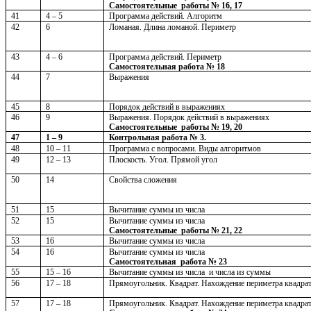
Самостоятельные работы № 16, 17
41
4 – 5
Программа действий. Алгоритм
42
6
Ломаная. Длина ломаной. Периметр
43
4 – 6
Программа действий. Периметр
Самостоятельная работа № 18
44
7
Выражения
45
8
Порядок действий в выражениях
46
9
Выражения. Порядок действий в выражениях
Самостоятельные работы № 19, 20
47
1 – 9
Контрольная работа № 3.
48
10 – 11
Программа с вопросами. Виды алгоритмов
49
12 – 13
Плоскость. Угол. Прямой угол
50
14
Свойства сложения
51
15
Вычитание суммы из числа
52
15
Вычитание суммы из числа
Самостоятельные работы № 21, 22
53
16
Вычитание суммы из числа
54
16
Вычитание суммы из числа
Самостоятельная работа № 23
55
15 – 16
Вычитание суммы из числа и числа из суммы
56
17 – 18
Прямоугольник. Квадрат. Нахождение периметра квадра
57
17 – 18
Прямоугольник. Квадрат. Нахождение периметра квадра