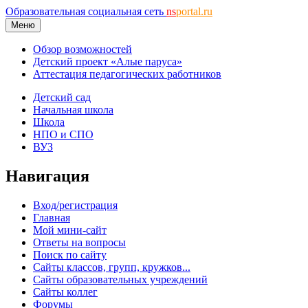
Образовательная социальная сеть
ns
portal.ru
Меню
Обзор возможностей
Детский проект «Алые паруса»
Аттестация педагогических работников
Детский сад
Начальная школа
Школа
НПО и СПО
ВУЗ
Навигация
Вход/регистрация
Главная
Мой мини-сайт
Ответы на вопросы
Поиск по сайту
Сайты классов, групп, кружков...
Сайты образовательных учреждений
Сайты коллег
Форумы