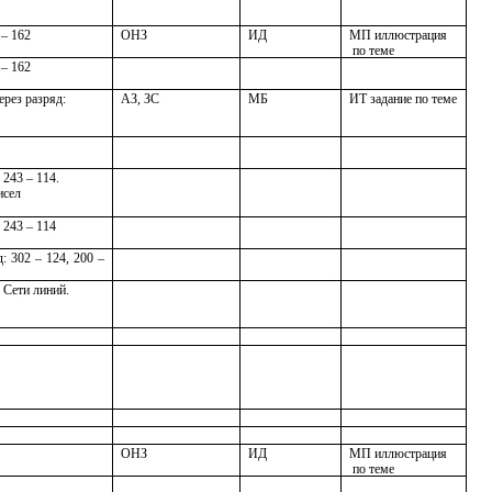
 – 162
ОНЗ
ИД
МП иллюстрация
по теме
 – 162
рез разряд:
АЗ, ЗС
МБ
ИТ задание по теме
 243 – 114.
исел
 243 – 114
: 302 – 124, 200 –
 Сети линий.
ОНЗ
ИД
МП иллюстрация
по теме