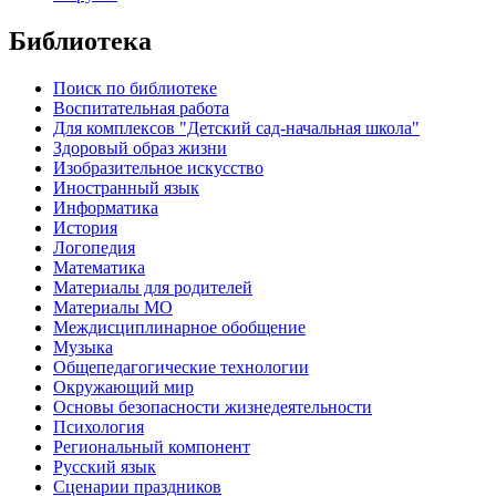
Библиотека
Поиск по библиотеке
Воспитательная работа
Для комплексов "Детский сад-начальная школа"
Здоровый образ жизни
Изобразительное искусство
Иностранный язык
Информатика
История
Логопедия
Математика
Материалы для родителей
Материалы МО
Междисциплинарное обобщение
Музыка
Общепедагогические технологии
Окружающий мир
Основы безопасности жизнедеятельности
Психология
Региональный компонент
Русский язык
Сценарии праздников