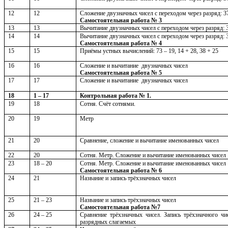
12
12
Сложение двузначных чисел с переходом через разряд: 
Самостоятельная работа № 3
13
13
Вычитание двузначных чисел с переходом через разряд: 3
14
14
Вычитание двузначных чисел с переходом через разряд: 3
Самостоятельная работа № 4
15
15
Приёмы устных вычислений: 73 – 19, 14 + 28, 38 + 25
16
16
Сложение и вычитание двузначных чисел
Самостоятельная работа № 5
17
17
Сложение и вычитание двузначных чисел
18
1 – 17
Контрольная работа № 1.
19
18
Сотня. Счёт сотнями.
20
19
Метр
21
20
Сравнение, сложение и вычитание именованных чисел
22
20
Сотня. Метр. Сложение и вычитание именованных чисел
23
18 – 20
Сотня. Метр. Сложение и вычитание именованных чисел
Самостоятельная работа № 6
24
21
Название и запись трёхзначных чисел
25
21 – 23
Название и запись трёхзначных чисел
Самостоятельная работа №7
26
24 – 25
Сравнение трёхзначных чисел. Запись трёхзначного ч
разрядных слагаемых