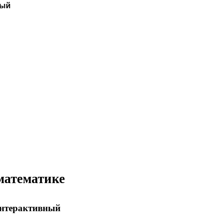
ный
математике
«Интерактивный