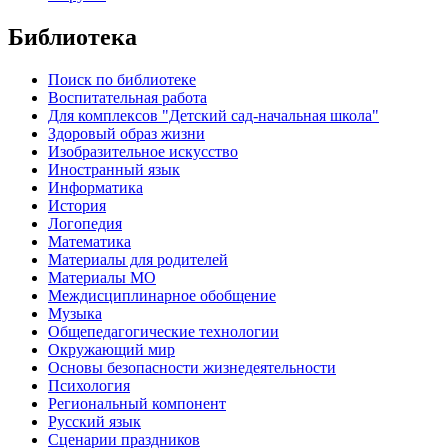
Библиотека
Поиск по библиотеке
Воспитательная работа
Для комплексов "Детский сад-начальная школа"
Здоровый образ жизни
Изобразительное искусство
Иностранный язык
Информатика
История
Логопедия
Математика
Материалы для родителей
Материалы МО
Междисциплинарное обобщение
Музыка
Общепедагогические технологии
Окружающий мир
Основы безопасности жизнедеятельности
Психология
Региональный компонент
Русский язык
Сценарии праздников