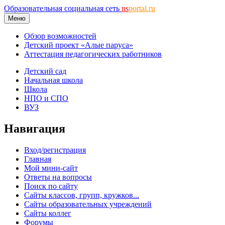
Образовательная социальная сеть
ns
portal.ru
Меню
Обзор возможностей
Детский проект «Алые паруса»
Аттестация педагогических работников
Детский сад
Начальная школа
Школа
НПО и СПО
ВУЗ
Навигация
Вход/регистрация
Главная
Мой мини-сайт
Ответы на вопросы
Поиск по сайту
Сайты классов, групп, кружков...
Сайты образовательных учреждений
Сайты коллег
Форумы