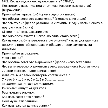
№ 2. Кто догадался что нужно сделать? СЛАЙД
Посмотрите на запись под рисунком. Как они называются?
(выражение)
Прочитайте первое. 1+6 (сумма одного и шести)
Что обозначается это выражение? (сколько слив стало)
Что заметили? (целое разбили на 2 группы. В одну часть 1 сливу в
другую часть 5 слив)
Б) Прочитайте выражение 2+5
Что оно обозначается? (сколько слив, стало всего )
Как нужно разбить целое на этом рисунке? Как вы догадались?
Возьмите простой карандаш и обведите части замкнутыми
линиями.
Прочитайте выражение.
У кого не так?
Что обозначается это выражение? (целое число всех слив)
Что вы интересного заметили в этих выражениях? (состав числа
7,части разные, целое одинаковое)
Давайте, мы с вами повторим состав числа 7.
7 – это 6 и 1; 1 и 6; 5 и 2; 2 и 5; ……………….
Закрепление нового материала.
Физкультминутка для глаз.
Рассмотрите рисунок.
Как называется это дерево?
Почему вы так решили?
Как называются данные записи?