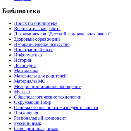
Библиотека
Поиск по библиотеке
Воспитательная работа
Для комплексов "Детский сад-начальная школа"
Здоровый образ жизни
Изобразительное искусство
Иностранный язык
Информатика
История
Логопедия
Математика
Материалы для родителей
Материалы МО
Междисциплинарное обобщение
Музыка
Общепедагогические технологии
Окружающий мир
Основы безопасности жизнедеятельности
Психология
Региональный компонент
Русский язык
Сценарии праздников