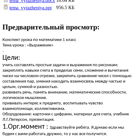
18.64 КБ
tema_vyrazheniya.docx
956.5 КБ
tema_vyrazheniya.ppt
Предварительный просмотр:
Конспект урока по математике 1 класс
Тема урока : «Выражение»
.
Цели:
учить составлять простые задачи и выражения по рисункам;
закреплять навыки счета в пределах семи, сложение и вычитания
чисел на числовом отрезке, закрепить сравнение чисел с помощью
составления пар, умения находить взаимосвязь между частью и
целым, суммой и разностью.
развивать речь, память внимание, математические способности,
логическое мышление.
прививать интерес к предмету, воспитывать чувство
взаимопомощи, коллективизма.
Оборудование: карточки с цифрами, материал для счета, учебник
Л.Г.Петерсон, презентация.
1.Орг.момент :
Здравствуйте ребята. Я думаю если мы
будем с вами работать дружно, то у нас все получится.