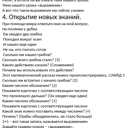
Ребят, а хотите ли вы узнать тему нашего урока?
Тема нашего урока «выражение»
А вот что такое выражения мы сейчас узнаем.
4. Открытие новых знаний.
При помощи веера ответьте мне на мой вопрос.
На полянке у дубка
Еж увидел два грибка
Походил вокруг осин
И нашел еще один
Ну-ка, кто считать готов
Сколько еж нашел грибов?
Сколько всего грибов стало? (3)
Каким действием узнали? (Сложением)
Почему вы использовали это действие?
Этот математический рассказ можно проиллюстрировать. СЛАЙД 5
Сколько еж встретил с начало грибов? (2)
Каким числом обозначим? (2)
Покажите карточку с соответствующим числом.
Что произошло дальше? (Он увидел еще один)
Каким числом обозначим? (1)
Покажите карточку с соответствующим числом
Какой знак нужно поставить между числами? (+)
Почему? (Грибы объединились, их стало больше)
2+1 – вот такая запись называется выражением.
Давайте скажем хором – «выражение».