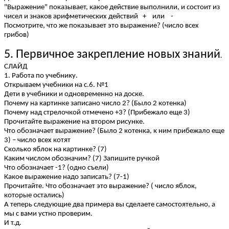
"Выражение" показывает, какое действие выполнили, и состоит из
чисел и знаков арифметических действий + или -
Посмотрите, что же показывает это выражение? (число всех
грибов)
5. Первичное закрепление новых знаний
.
СЛАЙД
1. Работа по учебнику.
Открываем учебники на с.6. №1
Дети в учебники и одновременно на доске.
Почему на картинке записано число 2? (Было 2 котенка)
Почему над стрелочкой отмечено +3? (Прибежало еще 3)
Прочитайте выражение на втором рисунке.
Что обозначает выражение? (Было 2 котенка, к ним прибежало еще
3) – число всех котят
Сколько яблок на картинке? (7)
Каким числом обозначим? (7) Запишите ручкой
Что обозначает -1? (одно съели)
Какое выражение надо записать? (7-1)
Прочитайте. Что обозначает это выражение? ( число яблок,
которые остались)
А теперь следующие два примера вы сделаете самостоятельно, а
мы с вами устно проверим.
И т.д.