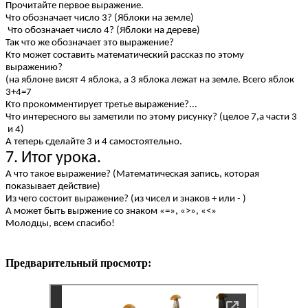
Прочитайте первое выражение.
Что обозначает число 3? (Яблоки на земле)
Что обозначает число 4? (Яблоки на дереве)
Так что же обозначает это выражение?
Кто может составить математический рассказ по этому
выражению?
(на яблоне висят 4 яблока, а 3 яблока лежат на земле. Всего яблок
3+4=7
Кто прокомментирует третье выражение?...
Что интересного вы заметили по этому рисунку? (целое 7,а части 3
и 4)
А теперь сделайте 3 и 4 самостоятельно.
7. Итог урока.
А что такое выражение? (Математическая запись, которая
показывает действие)
Из чего состоит выражение? (из чисел и знаков + или - )
А может быть выржение со знаком «=», «>», «<»
Молодцы, всем спасибо!
Предварительный просмотр: