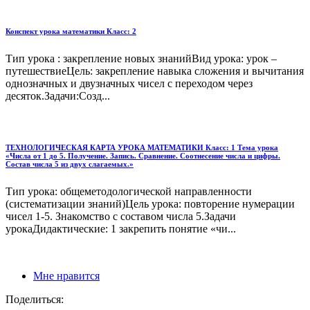
Конспект урока математики Класс: 2
Тип урока : закрепление новых знанийВид урока: урок –
путешествиеЦель: закрепление навыка сложения и вычитания
однозначных и двузначных чисел с переходом через
десяток.Задачи:Созд...
ТЕХНОЛОГИЧЕСКАЯ КАРТА УРОКА МАТЕМАТИКИ Класс: 1 Тема урока
«Числа от 1 до 5. Получение. Запись. Сравнение. Соотнесение числа и цифры.
Состав числа 5 из двух слагаемых.»
Тип урока: общеметодологической направленности
(систематизации знаний)Цель урока: повторение нумерации
чисел 1-5. Знакомство с составом числа 5.Задачи
урокаДидактические: 1 закрепить понятие «чи...
Мне нравится
Поделиться: