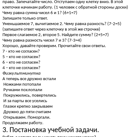
право. Запечатайте число. Отступаем одну клетку вниз. В этой
клеточке начинам работу. (1 человек с обратной стороны доски)
Чему равна сумма чисел 6 и 1? (6+1=7)
Запишите только ответ.
Уменьшаемое 7, вычитаемое 2. Чему равна разность? (7-2=5)
(запишите ответ через клеточку в этой же строчке)
Первое слагаемое 2, второе 5. Найдите сумму? (2+5=7)
Чему равна разность чисел 7 и 3? (7-3=4)
Хорошо, давайте проверим. Прочитайте свои ответы.
7 - кто не согласен?
5 – кто не согласен?
6 – кто не согласен?
4 – кто не согласен?
Физкультминутка
А теперь все дружно встали
Ножками потопали
Ручками похлопали
Покружились, повертелись
И за парты все уселись
Глазки крепко закрываем
Дружно до пяти считаем
Открываем. Поморгали.
Продолжаем работу.
3. Постановка учебной задачи.