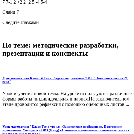
7 7-1 2 +2 2+2 5 -4 5-4
Слайд 7
Следите глазками
По теме: методические разработки,
презентации и конспекты
Урок математики Класс: 4 Тема: Задачи на движение УМК "Начальная школа 21
века"
Урок изучения новой темы. На уроке используются различные
формы работы :индивидуальная и парная.На заключительном
этапе проводится рефлексия с помощью оценочных листов....
Урок математики "Класс Тема урока: «Закрепление пройденного. Повторение
изученного». Учащиеся с ОВЗ (8 вид) «Сложение и вычитание однозначных чисел с
переходом через разряд.»