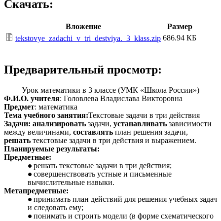
Скачать:
Вложение
Размер
686.94 КБ
tekstovye_zadachi_v_tri_destviya._3_klass.zip
Предварительный просмотр:
Урок математики в 3 классе (УМК «Школа России»)
Ф.И.О. учителя
: Головлева Владислава Викторовна
Предмет
: математика
Тема учебного занятия:
Текстовые задачи в три действия
Задачи: анализировать
задачи,
устанавливать
зависимости
между величинами,
составлять
план решения задачи,
решать
текстовые задачи в три действия и выражением.
Планируемые результаты:
Предметные:
решать текстовые задачи в три действия;
совершенствовать устные и письменные
вычислительные навыки.
Метапредметные:
принимать план действий для решения учебных задач
и следовать ему;
понимать и строить модели (в форме схематического