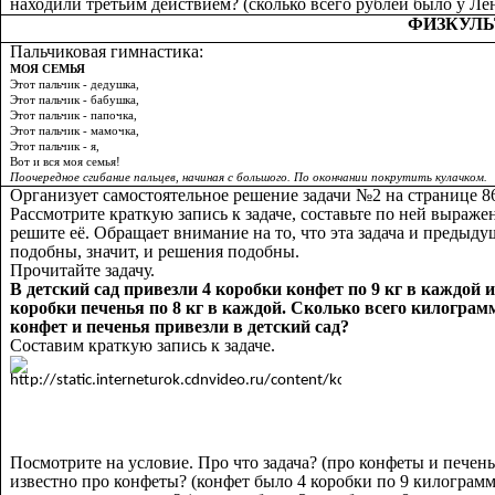
находили третьим действием? (сколько всего рублей было у Ле
ФИЗКУЛ
Пальчиковая гимнастика:
МОЯ СЕМЬЯ
Этот пальчик - дедушка,
Этот пальчик - бабушка,
Этот пальчик - папочка,
Этот пальчик - мамочка,
Этот пальчик - я,
Вот и вся моя семья!
Поочередное сгибание пальцев, начиная с большого. По окончании покрутить кулачком.
Организует самостоятельное решение задачи №2 на странице 8
Рассмотрите краткую запись к задаче, составьте по ней выраже
решите её. Обращает внимание на то, что эта задача и предыду
подобны, значит, и решения подобны.
Прочитайте задачу.
В детский сад привезли 4 коробки конфет по 9 кг в каждой и
коробки печенья по 8 кг в каждой. Сколько всего килограм
конфет и печенья привезли в детский сад?
Составим краткую запись к задаче.
Посмотрите на условие. Про что задача? (про конфеты и печень
известно про конфеты? (конфет было 4 коробки по 9 килограмм