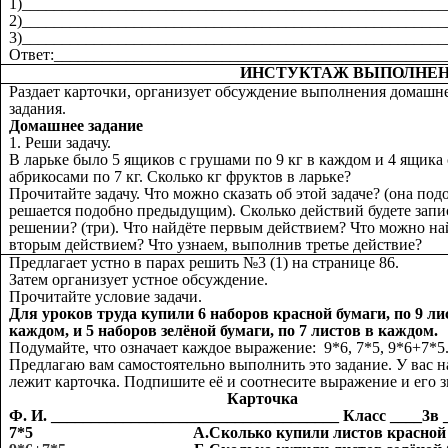
1)_____________________________________________________
2)_____________________________________________________
3)_____________________________________________________
Ответ:_________________________________________________
ИНСТУКТАЖ ВЫПОЛНЕН
Раздает карточки, организует обсуждение выполнения домашн
задания.
Домашнее задание
1. Реши задачу.
В ларьке было 5 ящиков с грушами по 9 кг в каждом и 4 ящика 
абрикосами по 7 кг. Сколько кг фруктов в ларьке?
Прочитайте задачу. Что можно сказать об этой задаче? (она под
решается подобно предыдущим). Сколько действий будете запи
решении? (три). Что найдёте первым действием? Что можно на
вторым действием? Что узнаем, выполнив третье действие?
Предлагает устно в парах решить №3 (1) на странице 86.
Затем организует устное обсуждение.
Прочитайте условие задачи.
Для уроков труда купили 6 наборов красной бумаги, по 9 ли
каждом, и 5 наборов зелёной бумаги, по 7 листов в каждом.
Подумайте, что означает каждое выражение: 9*6, 7*5, 9*6+7*5
Предлагаю вам самостоятельно выполнить это задание. У вас н
лежит карточка. Подпишите её и соотнесите выражение и его з
Карточка
Ф. И. ____________________________________ Класс ____3в 
7*5 А.Сколько купили листов красной бу