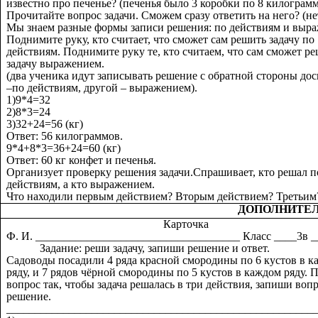
известно про печенье? (печенья было 3 коробки по 8 килограмм
Прочитайте вопрос задачи. Сможем сразу ответить на него? (не
Мы знаем разные формы записи решения: по действиям и выра
Поднимите руку, кто считает, что сможет сам решить задачу по
действиям. Поднимите руку те, кто считаем, что сам сможет р
задачу выражением.
(два ученика идут записывать решение с обратной стороны дос
–по действиям, другой – выражением).
1)9*4=32
2)8*3=24
3)32+24=56 (кг)
Ответ: 56 килограммов.
9*4+8*3=36+24=60 (кг)
Ответ: 60 кг конфет и печенья.
Организует проверку решения задачи.Спрашивает, кто решал п
действиям, а кто выражением.
Что находили первым действием? Вторым действием? Третьим
ДОПОЛНИТЕЛ
Карточка
Ф. И. ____________________________________ Класс ____3в _
Задание: реши задачу, запиши решение и ответ.
Садоводы посадили 4 ряда красной смородины по 6 кустов в 
ряду, и 7 рядов чёрной смородины по 5 кустов в каждом ряду.
вопрос так, чтобы задача решалась в три действия, запиши воп
решение.
______________________________________________________