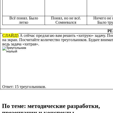
Всё понял. Было
Понял, но не всё.
Ничего не 
легко
Сомневался
Было тр
РЕ
СЛАЙД5
А сейчас предлагаю вам решить «хитрую» задачу. По
на экран. Посчитайте количество треугольников. Будьте внима
ведь задача «хитрая».
Ответ: 15 треугольников.
По теме: методические разработки,
презентации и конспекты