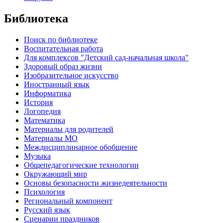
Библиотека
Поиск по библиотеке
Воспитательная работа
Для комплексов "Детский сад-начальная школа"
Здоровый образ жизни
Изобразительное искусство
Иностранный язык
Информатика
История
Логопедия
Математика
Материалы для родителей
Материалы МО
Междисциплинарное обобщение
Музыка
Общепедагогические технологии
Окружающий мир
Основы безопасности жизнедеятельности
Психология
Региональный компонент
Русский язык
Сценарии праздников