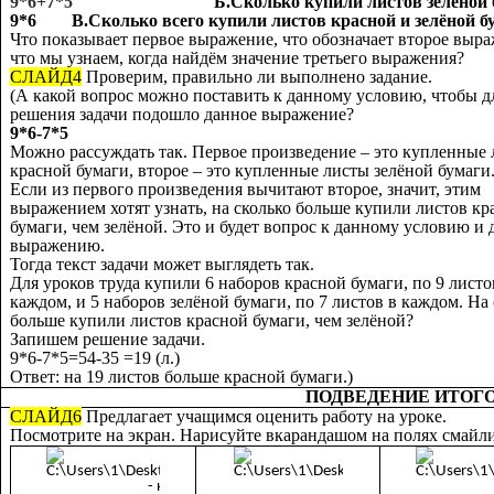
9*6+7*5
Б.Сколько купили листов зелёной 
9*6 В.Сколько всего купили листов красной и зелёной б
Что показывает первое выражение, что обозначает второе выр
что мы узнаем, когда найдём значение третьего выражения?
СЛАЙД4
Проверим, правильно ли выполнено задание.
(А какой вопрос можно поставить к данному условию, чтобы д
решения задачи подошло данное выражение?
9*6-7*5
Можно рассуждать так. Первое произведение – это купленные
красной бумаги, второе – это купленные листы зелёной бумаги
Если из первого произведения вычитают второе, значит, этим
выражением хотят узнать, на сколько больше купили листов кр
бумаги, чем зелёной. Это и будет вопрос к данному условию и
выражению.
Тогда текст задачи может выглядеть так.
Для уроков труда купили 6 наборов красной бумаги, по 9 листо
каждом, и 5 наборов зелёной бумаги, по 7 листов в каждом. На
больше купили листов красной бумаги, чем зелёной?
Запишем решение задачи.
9*6-7*5=54-35 =19 (л.)
Ответ: на 19 листов больше красной бумаги.)
ПОДВЕДЕНИЕ ИТОГО
СЛАЙД6
Предлагает учащимся оценить работу на уроке.
Посмотрите на экран. Нарисуйте вкарандашом на полях смайли