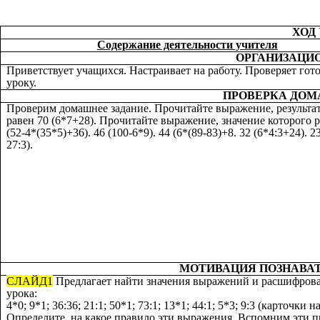
ХОД
Содержание деятельности учителя
ОРГАНИЗАЦИ
Приветствует учащихся. Настраивает на работу. Проверяет гот
уроку.
ПРОВЕРКА ДОМ
Проверим домашнее задание. Прочитайте выражение, результат
равен 70 (6*7+28). Прочитайте выражение, значение которого 
(52-4*(35*5)+36). 46 (100-6*9). 44 (6*(89-83)+8. 32 (6*4:3+24). 2
27:3).
МОТИВАЦИЯ ПОЗНАВА
СЛАЙД1
Предлагает найти значения выражений и расшифрова
урока:
4*0; 9*1; 36:36; 21:1; 50*1; 73:1; 13*1; 44:1; 5*3; 9:3 (карточки н
Определите, на какое правило эти выражения. Вспомним эти п