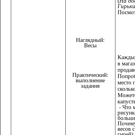
(
На до
Гирьк
Посмот
Наглядный:
Весы
Каждый
в мага
продав
Практический:
Попроб
выполнение
место 
задания
скольк
Можете
капуст
- Что 
рисунк
больше
Почему
весов 
гирей).