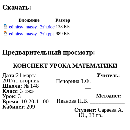
Скачать:
Вложение
Размер
138 КБ
edinitsy_massy._3zh.doc
989 КБ
edinitsy_massy._3zh.ppt
Предварительный просмотр:
КОНСПЕКТ УРОКА МАТЕМАТИКИ
Дата
:21 марта
Учитель:
2017г., вторник
Печорина З.Ф.
Школа
: № 148
__________
__
Класс
: 3 «ж»
Методист:
Урок
: 3
Иванова Н
.
В.
____________
Время
: 10.20-11.00
Кабинет
: 209
Студент:
Сараева А.
Ю., 33 гр
.