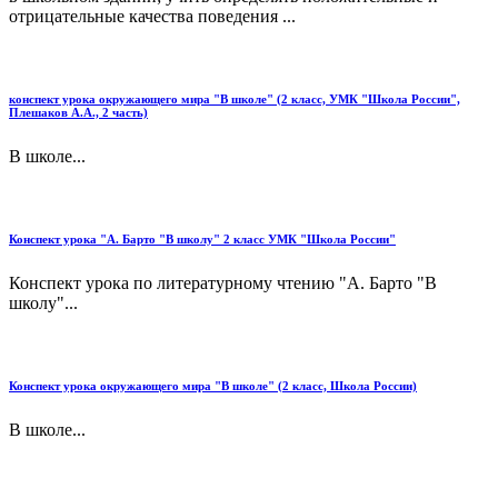
отрицатель­ные качества поведения ...
конспект урока окружающего мира "В школе" (2 класс, УМК "Школа России",
Плешаков А.А., 2 часть)
В школе...
Конспект урока "А. Барто "В школу" 2 класс УМК "Школа России"
Конспект урока по литературному чтению "А. Барто "В
школу"...
Конспект урока окружающего мира "В школе" (2 класс, Школа России)
В школе...