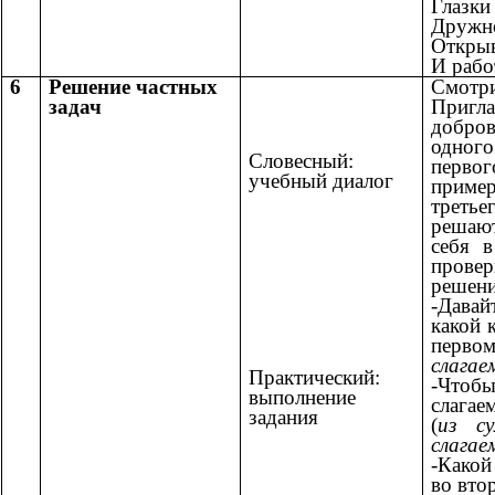
Глазки
Дружно
Открыв
И рабо
6
Решение частных
Смот
задач
При
добро
одного
Словесный:
перво
учебный диалог
пример
третье
решаю
себя 
прове
решени
-Давай
какой 
перво
слагае
Практический:
-
Что
выполнение
слагае
задания
(
из с
слагае
-Какой
во вто