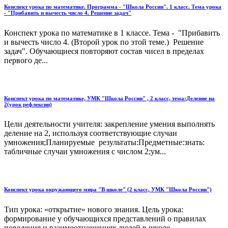
Конспект урока по математике. Программа - "Школа России". 1 класс. Тема урока
- "Прибавить и вычесть число 4. Решение задач"
Конспект урока по математике в 1 классе. Тема - "Прибавить
и вычесть число 4. (Второй урок по этой теме.) Решение
задач". Обучающиеся повторяют состав чисел в пределах
первого де...
Конспект урока по математике, УМК "Школа России" , 2 класс, тема:Деление на
2(урок рефлексии)
Цели деятельности учителя: закрепление умения выполнять
деление на 2, используя соответствующие случаи
умножения;Планируемые результаты:Предметные:знать:
табличные случаи умножения с числом 2;ум...
Конспект урока окружающего мира "В школе" (2 класс, УМК "Школа России")
Тип урока: «открытие» нового знания. Цель урока:
формирование у обучающихся представлений о правилах
поведения и взаимоотношениях людей в школе....