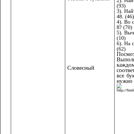
2). Най
(93)
3). Най
48. (46)
4). Во 
8? (70)
5). Вы
(10)
6). На 
(62)
Посм
Выпо
кажд
Словесный
соотве
все бу
нужно 