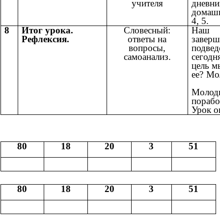
учителя
дневни
домашн
4, 5.
8
Итог урока.
Словесный:
Наш 
Рефлексия.
ответы на
завер
вопросы,
подве
самоанализ.
сегод
цель м
ее? Мо
Молод
порабо
Урок о
80
18
20
3
51
80
18
20
3
51