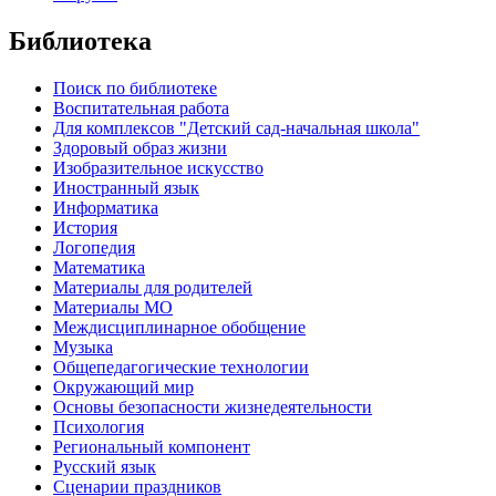
Библиотека
Поиск по библиотеке
Воспитательная работа
Для комплексов "Детский сад-начальная школа"
Здоровый образ жизни
Изобразительное искусство
Иностранный язык
Информатика
История
Логопедия
Математика
Материалы для родителей
Материалы МО
Междисциплинарное обобщение
Музыка
Общепедагогические технологии
Окружающий мир
Основы безопасности жизнедеятельности
Психология
Региональный компонент
Русский язык
Сценарии праздников