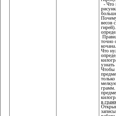
- Что 
рисунк
больше
Почему
весов 
гирей)
опреде
Правил
точно 
кочана
Что ну
опреде
килогр
узнать
Чтобы 
предме
только
мелкую
грамм.
предме
килогр
в грам
Открыв
записы
работа