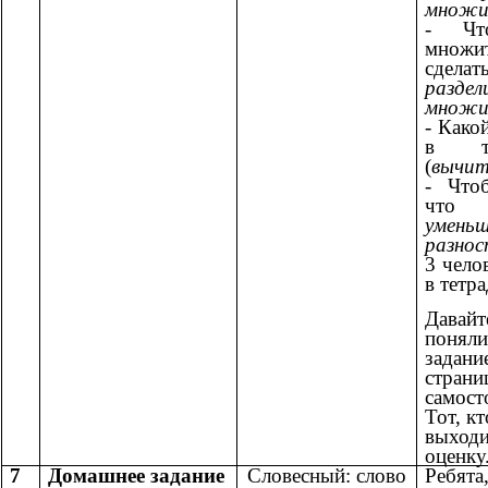
множи
-
Что
множ
сделать
разд
множи
- Како
в тр
(
вычит
-
Чтоб
что 
умен
разнос
3 чело
в тетр
Давай
понял
задан
стра
самос
Тот, кт
выходи
оценку
7
Домашнее задание
Словесный: слово
Ребята