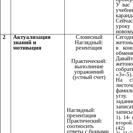
У вас
учебн
каранд
Сейчас
уроку
новому
2
Актуализация
Словесный
Сегод
знаний
и
Наглядный:
жетоны
мотивация
резентация
в кон
обмен
Давай
Практический:
жетон
выполнение
собра
упражнений
«3»-5).
(устный счет)
На с
листо
фамил
углу.
задани
записа
Наглядный:
записы
презентация
1). 14-
Практический:
второй
соотносить
(42)
ответы с буквами