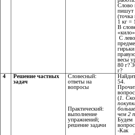
Слово 
пишут 
(точка 
1 кг = 
В слов
«кило»
С лево
предмет
гирьки
правую
весы ур
80 г? 3
г?
4
Решение частных
Словесный:
Найдит
задач
ответы на
54.
вопросы
Прочи
вопрос
(
1. Ск
покуп
Практический:
больше
выполнение
чем 2 
упражнений;
Будем
решение задачи
вопрос
-Как