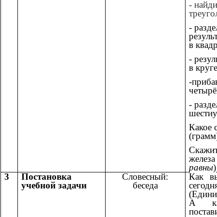
- найди
треуго
- разд
резуль
в квад
- резу
в круг
-приба
четырё
- разде
шестиу
Какое 
(грамм
Скажи
желез
равны
)
3
Постановка
Словесный:
Как в
учебной задачи
беседа
сего
(Едини
А ка
пост