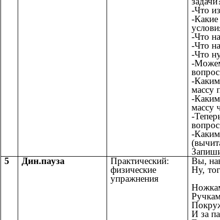
задачи
-Что из
-Каки
услови
-Что н
-Что н
-Что н
-Може
вопрос
-Каки
массу 
-Каки
массу 
-Тепе
вопрос
-Ка
(вычит
Запиши
5
Дин.пауза
Практический:
Вы, на
физические
Ну, то
упражнения
Ножкам
Ручкам
Покруж
И за п