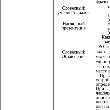
фразы:
Словесный:
г
учебный диалог
Наглядный:
м
презентация
(
Как
знае
- Ребя
знать 
Словесный:
Объяснение
мы чащ
единиц
- С по
массу 
- Прав
устрой
опреде
При вз
чашечн
опреде
исполь
бывают