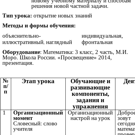
новому учебному материалу и способам
решения новой частной задачи.
Тип урока:
открытие новых знаний
Методы и формы обучения:
объяснительно-
индивидуальная,
иллюстративный
наглядный
фронтальная
,
Оборудование
: Математика: 3 класс, 2 часть, М.И.
Моро. Школа России. «Просвещение» 2014,
презентация.
№
Этап урока
Обучающие и
Дея
п/
развивающие
п
компоненты,
задания и
упражнения
1
Организационный
Организационный
Добро
момент
настрой на урок
зову
Словесный: слово
сегодн
учителя
матем
провер