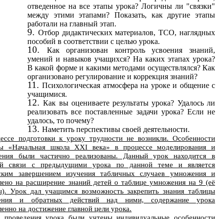
отведенное на все этапы урока? Логичны ли "связки"
между этими этапами? Показать, как другие этапы
работали на главный этап.
Отбор дидактических материалов, ТСО, наглядных
пособий в соответствии с целью урока.
Как организован контроль усвоения знаний,
умений и навыков учащихся? На каких этапах урока?
В какой форме и какими методами осуществлялся? Как
организовано регулирование и коррекция знаний?
Психологическая атмосфера на уроке и общение с
учащимися.
Как вы оцениваете результаты урока? Удалось ли
реализовать все поставленные задачи урока? Если не
удалось, то почему?
Наметить перспективы своей деятельности.
ессе подготовки к уроку трудности не возникли. Особенности
ы «Начальная школа XXI века» в процессе моделирования и
ения были частично реализованы. Данный урок находится в
й связи с предыдущими урока по данной теме и является
ским завершением изучения табличных случаев умножения и
лено на расширение знаний детей о таблице умножения на 9 (её
ы). Урок дал учащимся возможность закрепить знания таблицы
ения и обратных действий над ними, содержание урока
ленно на достижение главной цели урока.
 проведения урока были учтены индивидуальные особенности