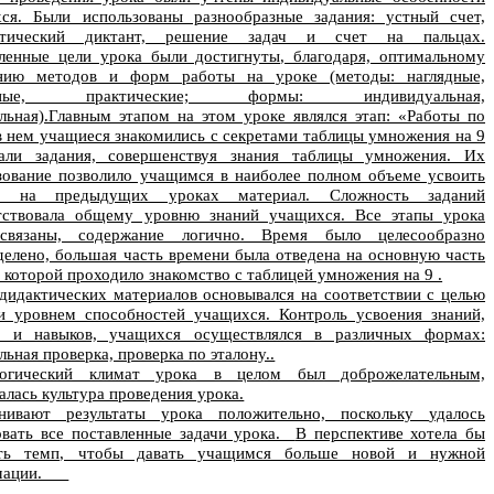
ся. Были использованы разнообразные задания: устный счет,
атический диктант, решение задач и счет на пальцах.
ленные цели урока были достигнуты, благодаря, оптимальному
анию методов и форм работы на уроке (методы: наглядные,
есные, практические; формы: индивидуальная,
льная).Главным этапом на этом уроке являлся этап: «Работы по
в нем учащиеся знакомились с секретами таблицы умножения на 9
али задания, совершенствуя знания таблицы умножения. Их
зование позволило учащимся в наиболее полном объеме усвоить
й на предыдущих уроках материал. Сложность заданий
тствовала общему уровню знаний учащихся. Все этапы урока
связаны, содержание логично. Время было целесообразно
делено, большая часть времени была отведена на основную часть
в которой проходило знакомство с таблицей умножения на 9 .
.
дидактических материалов основывался на соответствии с целью
и уровнем способностей учащихся. Контроль усвоения знаний,
й и навыков, учащихся осуществлялся в различных формах:
ьная проверка, проверка по эталону..
логический климат урока в целом был доброжелательным,
алась культура проведения урока.
нивают результаты урока положительно, поскольку
удалось
овать все поставленные задачи урока.
В перспективе хотела бы
ить темп, чтобы давать учащимся больше новой и нужной
рмации.