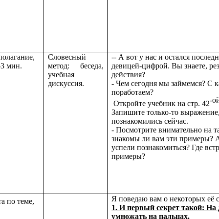
полагание,
Словесный
-- А вот у нас и остался послед
-3 мин.
метод: беседа,
девицей-цифрой. Вы знаете, рез
учебная
действия?
дискуссия.
- Чем сегодня мы займемся? С 
поработаем?
-о
Откройте учебник на стр. 42
Запишите только-то выражение
познакомились сейчас.
- Посмотрите внимательно на т
знакомы ли вам эти примеры? А
успели познакомиться? Где вст
примеры?
Я поведаю вам о некоторых её с
а по теме,
1. И первый секрет такой: На
умножать на пальцах.