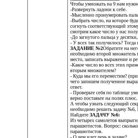
Чтобы умножать на 9 нам нужн
-Развернуть ладони к себе.
-Мысленно пронумеровать паль
-Выбрать число, на которое буд
согнуть соответствующий этому
смотрим какое число у нас полу
-До загнутого пальца у десятки
- У всех так получилось? Тогд
ЗАДАНИЕ №2
Обратите на нег
необходимо второй множитель 
место, записать выражение и ре
-Какое число во всех этих прим
вторым множителем?
- Куда мы его переместим? (при
чего запишем полученное выра
ответ.
- Проверьте себя по таблице ум
верно поставьте на полях плюс.
А чтобы узнать следующий сек
необходимо решить задачу №6,
Найдите
ЗАДАЧУ №6:
Из четырех самолетов выпрыгн
парашютистов. Вопрос: сколько
парашютистов.
- О чем идет речь в задаче?