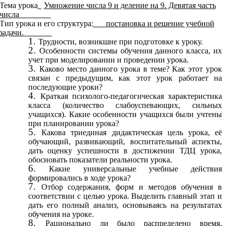
Тема урока
Умножение числа 9 и деление на 9. Девятая часть
_
числа
_________
Тип урока и его структура:
постановка и решение учебной
___
задачи.
________
Трудности, возникшие при подготовке к уроку.
Особенности системы обучения данного класса, их
учет при моделировании и проведении урока.
Каково место данного урока в теме? Как этот урок
связан с предыдущим, как этот урок работает на
последующие уроки?
Краткая психолого-педагогическая характеристика
класса (количество слабоуспевающих, сильных
учащихся). Какие особенности учащихся были учтены
при планировании урока?
Какова триединая дидактическая цель урока, её
обучающий, развивающий, воспитательный аспекты,
дать оценку успешности в достижении ТДЦ урока,
обосновать показатели реальности урока.
Какие универсальные учебные действия
формировались в ходе урока?
Отбор содержания, форм и методов обучения в
соответствии с целью урока. Выделить главный этап и
дать его полный анализ, основываясь на результатах
обучения на уроке.
Рационально ли было распределено время,