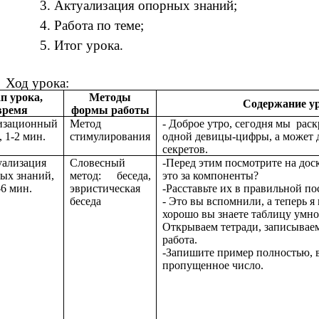
Актуализация опорных знаний;
Работа по теме;
Итог урока.
Ход урока:
п урока,
Методы
Содержание у
время
формы работы
изационный
Метод
- Доброе утро, сегодня мы раск
, 1-2 мин.
стимулирования
одной девицы-цифры, а может д
секретов.
уализация
Словесный
-Перед этим посмотрите на дос
ых знаний,
метод: беседа,
это за компоненты?
-6 мин.
эвристическая
-Расставьте их в правильной по
беседа
- Это вы вспомнили, а теперь я
хорошо вы знаете таблицу умн
Открываем тетради, записываем
работа.
-Запишите пример полностью, в
пропущенное число.