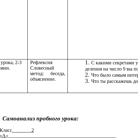
урока, 2-3
Рефлексия
С какими секретами 
мин.
Словесный
деления на число 9 вы п
метод: беседа,
Что было самым инте
объяснение.
Что ты расскажешь д
Самоанализ пробного урока:
Класс
2
_________
«А»
__________________________________________________