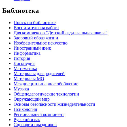
Библиотека
Поиск по библиотеке
Воспитательная работа
Для комплексов "Детский сад-начальная школа"
Здоровый образ жизни
Изобразительное искусство
Иностранный язык
Информатика
История
Логопедия
Математика
Материалы для родителей
Материалы МО
Междисциплинарное обобщение
Музыка
Общепедагогические технологии
Окружающий мир
Основы безопасности жизнедеятельности
Психология
Региональный компонент
Русский язык
Сценарии праздников