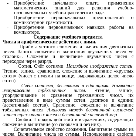
Приобретение начального опыта применения
математических знаний для решения учебно-
познавательных учебно-практических задач.
Приобретение первоначальных представлений о
компьютерной грамотности.
Приобретение первоначальных навыков работы на
компьютере.
Содержание учебного предмета
Числа и арифметические действия с ними.
Приёмы устного сложения и вычитания двузначных
чисел. Запись сложения и вычитания двузначных чисел «в
столбик». Сложение и вычитание двузначных чисел с
переходом через разряд.
Сотня. Счёт сотнями.
Наглядное изображение сотен
.
Чтение, запись, сравнение, сложение и вычитание «круглых
сотен» (чисел с нулями на конце, выражающих целое число
сотен).
Счёт сотнями, десятками и единицами. Наглядное
изображение трёхзначных чисел
. Чтение, запись,
упорядочивание и сравнение трёхзначных чисел, их
представление в виде суммы сотен, десятков и единиц
(десятичный состав). Сравнение, сложение и вычитание
трёхзначных чисел.
Аналогия между десятичной системой
записи трёхзначных чисел и десятичной системой мер.
Скобки. Порядок действий в выражениях, содержащих
сложение и вычитание (со скобками и без них).
Сочетательное свойство сложения. Вычитание суммы из
числа. Вычитание числа из суммы. Использование свойств