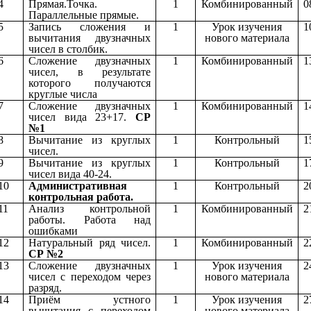
4
Прямая.Точка.
1
Комбинированный
0
Параллельные прямые.
5
Запись сложения и
1
Урок изучения
1
вычитания двузначных
нового материала
чисел в столбик.
6
Сложение двузначных
1
Комбинированный
1
чисел, в результате
которого получаются
круглые числа
7
Сложение двузначных
1
Комбинированный
1
чисел вида 23+17.
СР
№1
8
Вычитание из круглых
1
Контрольный
1
чисел.
9
Вычитание из круглых
1
Контрольный
1
чисел вида 40-24.
10
Административная
1
Контрольный
2
контрольная работа.
11
Анализ контрольной
1
Комбинированный
2
работы. Работа над
ошибками
12
Натуральный ряд чисел.
1
Комбинированный
2
СР №2
13
Сложение двузначных
1
Урок изучения
2
чисел с переходом через
нового материала
разряд.
14
Приём устного
1
Урок изучения
2
вычитания с переходом
нового материала