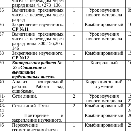
чисел с переходом через
разряд вида 41+273+136.
35
Вычитание трёхзначных
1
Урок изучения
0
чисел с переходом через
нового материала
разряд
36
Закрепление изученного
.
1
Комбинированный
1
СР №11
37
Вычитание трёхзначных
1
Урок изучения
1
чисел с переходом через
нового материала
разряд вида 300-156,205-
146
38
Закрепление изученного.
1
Комбинированный
1
СР №12
39
Контрольная работа №
1
Контрольный
1
2: «Сложение и
вычитание
трёхзначных чисел».
40
Анализ контрольной
1
Коррекция знаний
1
работы. Работа над
и умений
ошибками.
41-
Сети линий.
2
Урок изучения
1
42
нового материала
2
43-
Сети линий. Пути.
2
Комбинированный
2
44
2
45
Повторение и
1
Комбинированный
2
закрепление изученного.
46
Пересечение
1
Комбинированный
2
геометрических фигур.