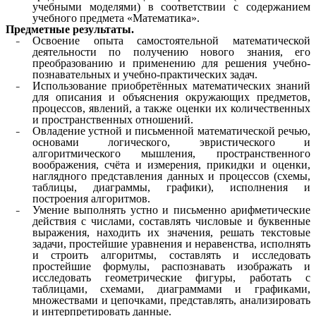
учебными моделями) в соответствии с содержанием
учебного предмета «Математика».
Предметные результаты.
Освоение опыта самостоятельной математической
деятельности по получению нового знания, его
преобразованию и применению для решения учебно-
познавательных и учебно-практических задач.
Использование приобретённых математических знаний
для описания и объяснения окружающих предметов,
процессов, явлений, а также оценки их количественных
и пространственных отношений.
Овладение устной и письменной математической речью,
основами логического, эвристического и
алгоритмического мышления, пространственного
воображения, счёта и измерения, прикидки и оценки,
наглядного представления данных и процессов (схемы,
таблицы, диаграммы, графики), исполнения и
построения алгоритмов.
Умение выполнять устно и письменно арифметические
действия с числами, составлять числовые и буквенные
выражения, находить их значения, решать текстовые
задачи, простейшие уравнения и неравенства, исполнять
и строить алгоритмы, составлять и исследовать
простейшие формулы, распознавать изображать и
исследовать геометрические фигуры, работать с
таблицами, схемами, диаграммами и графиками,
множествами и цепочками, представлять, анализировать
и интерпретировать данные.