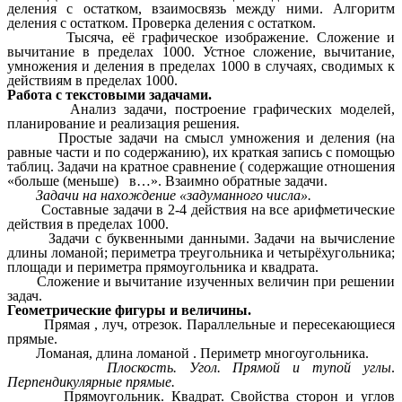
деления с остатком, взаимосвязь между ними. Алгоритм
деления с остатком. Проверка деления с остатком.
Тысяча, её графическое изображение. Сложение и
вычитание в пределах 1000. Устное сложение, вычитание,
умножения и деления в пределах 1000 в случаях, сводимых к
действиям в пределах 1000.
Работа с текстовыми задачами.
Анализ задачи, построение графических моделей,
планирование и реализация решения.
Простые задачи на смысл умножения и деления (на
равные части и по содержанию), их краткая запись с помощью
таблиц. Задачи на кратное сравнение ( содержащие отношения
«больше (меньше) в…». Взаимно обратные задачи.
Задачи на нахождение «задуманного числа».
Составные задачи в 2-4 действия на все арифметические
действия в пределах 1000.
Задачи с буквенными данными. Задачи на вычисление
длины ломаной; периметра треугольника и четырёхугольника;
площади и периметра прямоугольника и квадрата.
Сложение и вычитание изученных величин при решении
задач.
Геометрические фигуры и величины.
Прямая , луч, отрезок. Параллельные и пересекающиеся
прямые.
Ломаная, длина ломаной . Периметр многоугольника.
Плоскость. Угол. Прямой и тупой углы
.
Перпендикулярные прямые.
Прямоугольник. Квадрат. Свойства сторон и углов