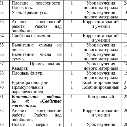
61
Плоские поверхности.
1
Урок изучения
2
Плоскость.
нового материала
62
Угол. Прямой угол.
1
Урок изучения
1
нового материала
63
Анализ контрольной
1
Коррекция знаний
1
работы. Работа над
и умений
ошибками.
64
Свойства сложения.
1
Коррекция знаний
1
и умений
65
Вычитание суммы из
1
Урок изучения
1
числа.
нового материала
66
Вычитание числа из
1
Урок изучения
1
суммы.
нового материала
67
Прямоугольник.
1
Урок изучения
1
Квадрат.
нового материала
68
Площадь фигур.
1
Урок изучения
1
нового материала
69
Единицы площади.
1
Комбинированный
2
70
Прямоугольный
1
Комбинированный
2
параллелепипед.
71
Контрольная работа
1
Контрольный
2
№4: «Свойства
сложения.».
72
Анализ контрольной
1
Коррекция знаний
2
работы. Работа над
и умений
ошибками.
73
Новые мерки и
1
Урок изучения
2