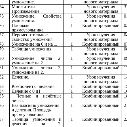
умножение.
нового материала
74
Множители.
1
Урок изучения
3
Произведение.
нового материала
75
Умножение. Свойства
1
Урок изучения
0
умножения.
нового материала
76
Площадь
1
Комбинированный
0
прямоугольника.
77
Переместительное
1
Урок изучения
0
свойство умножения.
нового материала
78
Умножение на 0 и на 1.
1
Комбинированный
0
79
Таблица умножения
1
Урок изучения
0
нового материала
80
Умножение числа 2.
1
Урок изучения
0
умножение на 2.
нового материала
81
Умножение числа 2,
1
Комбинированный
1
умножение на 2.
82
Деление.
1
Урок изучения
1
нового материала
83
Компоненты деления.
1
Комбинированный
1
84
Деление с 0 и1
1
Комбинированный
1
85
Чётные и нечётные
1
Комбинированный
1
числа.
86
Взаимосвязь умножения
1
Комбинированный
2
и деления. Площадь
прямоугольника.
87
Таблица умножения и
1
Комбинированный
2
деления на 2.