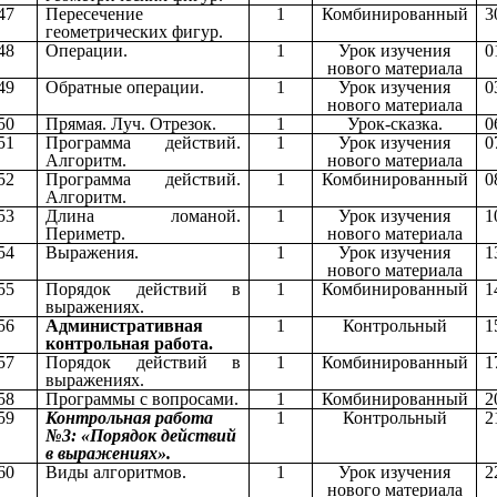
47
Пересечение
1
Комбинированный
3
геометрических фигур.
48
Операции.
1
Урок изучения
0
нового материала
49
Обратные операции.
1
Урок изучения
0
нового материала
50
Прямая. Луч. Отрезок.
1
Урок-сказка.
0
51
Программа действий.
1
Урок изучения
0
Алгоритм.
нового материала
52
Программа действий.
1
Комбинированный
0
Алгоритм.
53
Длина ломаной.
1
Урок изучения
1
Периметр.
нового материала
54
Выражения.
1
Урок изучения
1
нового материала
55
Порядок действий в
1
Комбинированный
1
выражениях.
56
Административная
1
Контрольный
1
контрольная работа.
57
Порядок действий в
1
Комбинированный
1
выражениях.
58
Программы с вопросами.
1
Комбинированный
2
59
Контрольная работа
1
Контрольный
2
№3: «Порядок действий
в выражениях».
60
Виды алгоритмов.
1
Урок изучения
2
нового материала