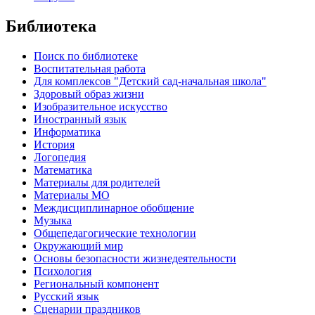
Библиотека
Поиск по библиотеке
Воспитательная работа
Для комплексов "Детский сад-начальная школа"
Здоровый образ жизни
Изобразительное искусство
Иностранный язык
Информатика
История
Логопедия
Математика
Материалы для родителей
Материалы МО
Междисциплинарное обобщение
Музыка
Общепедагогические технологии
Окружающий мир
Основы безопасности жизнедеятельности
Психология
Региональный компонент
Русский язык
Сценарии праздников