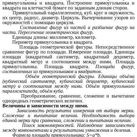
прямоугольника и квадрата. Построение прямоугольника и
квадрата на клетчастой бумаге по заданным длинам сторон.
Прямоугольный параллелепипед, куб. круг и окружность,
их центр, радиус, диаметр. Циркуль. Вычерчивание узоров из
окружностей с помощью циркуля.
Составление фигур из частей и разбиение фигур на
части. Пересечение геометрических фигур
.
Единицы длины: миллиметр, километр.
Периметр прямоугольника и квадрата.
Площадь геометрической фигуры. Непосредственное
сравнение фигур по площади. Измерение площади. Единицы
площади (квадратный сантиметр, квадратный дециметр,
квадратный метр) и соотношения между ними. Площадь
прямоугольника. Площадь квадрата.
Площади фигур,
составленных из прямоугольников и квадратов
.
Объём геометрической фигуры. Единицы объёма
(кубический сантиметр, кубический дециметр, кубический
метр) и соотношения между ними. Объём прямоугольного
параллелепипеда, объём куба.
Преобразование, сравнение, сложение и вычитание
однородных геометрических величин.
Величины и зависимости между ними.
Зависимость результата измерения от выбора мерки.
Сложение и вычитание величин. Необходимость выбора
единой мерки при сравнении, сложении и вычитании величин.
Поиск закономерностей. Наблюдение зависимостей
между компонентами и результатами умножения и деления.
Формула площади прямоугольника: S=a*b.