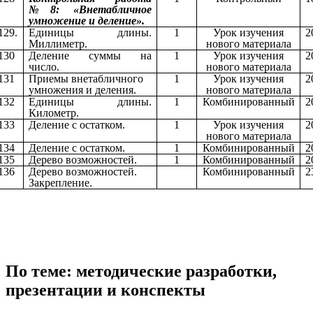
№8: «Внетабличное
умножение и деление».
129.
Единицы длины.
1
Урок изучения
2
Миллиметр.
нового материала
130
Деление суммы на
1
Урок изучения
2
число.
нового материала
131
Приемы внетабличного
1
Урок изучения
2
умножения и деления.
нового материала
132
Единицы длины.
1
Комбинированный
2
Километр.
133
Деление с остатком.
1
Урок изучения
2
нового материала
134
Деление с остатком.
1
Комбинированный
2
135
Дерево возможностей.
1
Комбинированный
2
136
Дерево возможностей.
Комбинированный
2
Закрепление.
По теме: методические разработки,
презентации и конспекты