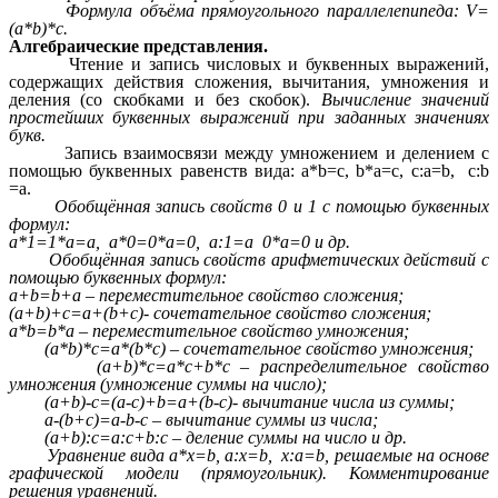
Формула объёма прямоугольного параллелепипеда: V=
(a*b)*c.
Алгебраические представления.
Чтение и запись числовых и буквенных выражений,
содержащих действия сложения, вычитания, умножения и
деления (со скобками и без скобок).
Вычисление значений
простейших буквенных выражений при заданных значениях
букв.
Запись взаимосвязи между умножением и делением с
помощью буквенных равенств вида: a*b=c, b*a=c, c:a=b, c:b
=a.
Обобщённая запись свойств 0 и 1 с помощью буквенных
формул:
a*1=1*a=a, a*0=0*a=0, a:1=a 0*a=0 и др.
Обобщённая запись свойств арифметических действий с
помощью буквенных формул:
a+b=b+a – переместительное свойство сложения;
(a+b)+c=a+(b+c)- сочетательное свойство сложения;
a*b=b*a – переместительное свойство умножения;
(a*b)*c=a*(b*c) – сочетательное свойство умножения;
(a+b)*c=a*c+b*c – распределительное свойство
умножения (умножение суммы на число);
(a+b)-c=(a-c)+b=a+(b-c)- вычитание числа из суммы;
a-(b+c)=a-b-c – вычитание суммы из числа;
(a+b):c=a:c+b:c – деление суммы на число и др.
Уравнение вида a*x=b, a:x=b, x:a=b, решаемые на основе
графической модели (прямоугольник). Комментирование
решения уравнений.