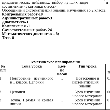
арифметических действиях, выбор лучших задач и
составление «Задачника класса».
Обобщение и систематизация знаний, изученных во 2 классе.
Контрольных работ-10
Административных работ-3
Диагностика-3
Комплексная -1
Самостоятельных работ- 24
Математических диктантов – 8;
Тест- 8
Тематическое планирование
№
Тема урока
Кол-
Тип урока
п/п
во
п
часов
1
Повторение изученного
1
Повторение и
0
в 1 классе. Цепочки
систематизация
знаний
2
Цепочки.
1
Урок изучения
0
нового материала
3
Точка. Прямая и кривая
1
Урок изучения
0
линии
нового материала