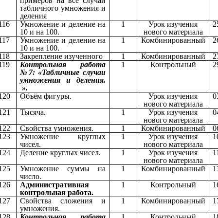
примеров на все случаи
табличного умножения и
деления
116
Умножение и деление на
1
Урок изучения
2
10 и на 100.
нового материала
117
Умножение и деление на
1
Комбинированный
2
10 и на 100.
118
Закрепление изученного
1
Комбинированный
2
119
Контрольная работа
1
Контрольный
2
№7: «Табличные случаи
умножения и деления.
».
120
Объём фигуры.
Урок изучения
0
нового материала
121
Тысяча.
1
Урок изучения
0
нового материала
122
Свойства умножения.
1
Комбинированный
0
123
Умножение круглых
1
Урок изучения
1
чисел.
нового материала
124
Деление круглых чисел.
1
Урок изучения
1
нового материала
125
Умножение суммы на
1
Комбинированный
1
число.
126
Административная
1
Контрольный
1
контрольная работа.
127
Свойства сложения и
1
Комбинированный
1
умножения.
128
Контрольная работа
1
Контрольный
1