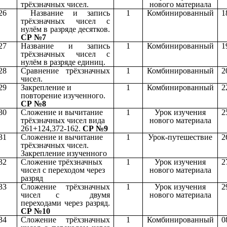
трёхзначных чисел.
нового материала
26
Название и запись
1
Комбинированный
1
трёхзначных чисел с
нулём в разряде десятков.
СР №7
27
Название и запись
1
Комбинированный
1
трёхзначных чисел с
нулём в разряде единиц.
28
Сравнение трёхзначных
1
Комбинированный
2
чисел.
29
Закрепление и
1
Комбинированный
2
повторение изученного.
СР №8
30
Сложение и вычитание
1
Урок изучения
2
трёхзначных чисел вида
нового материала
261+124,372-162.
СР №9
31
Сложение и вычитание
1
Урок-путешествие
2
трёхзначных чисел.
Закрепление изученного
32
Сложение трёхзначных
1
Урок изучения
2
чисел с переходом через
нового материала
разряд
33
Сложение трёхзначных
1
Урок изучения
2
чисел с двумя
нового материала
переходами через разряд.
СР №10
34
Сложение трёхзначных
1
Комбинированный
0