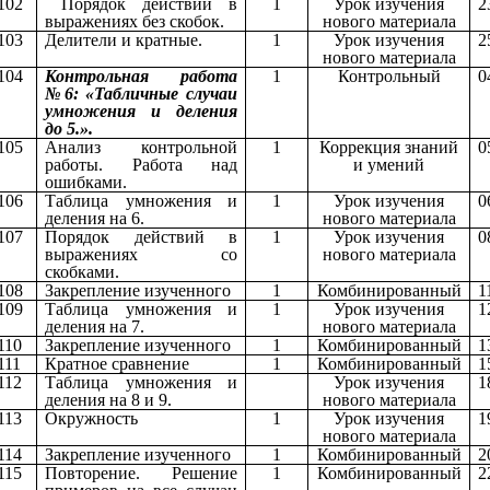
102
Порядок действий в
1
Урок изучения
2
выражениях без скобок.
нового материала
103
Делители и кратные.
1
Урок изучения
2
нового материала
104
Контрольная работа
1
Контрольный
0
№6: «Табличные случаи
умножения и деления
до 5.».
105
Анализ контрольной
1
Коррекция знаний
0
работы. Работа над
и умений
ошибками.
106
Таблица умножения и
1
Урок изучения
0
деления на 6.
нового материала
107
Порядок действий в
1
Урок изучения
0
выражениях со
нового материала
скобками.
108
Закрепление изученного
1
Комбинированный
1
109
Таблица умножения и
1
Урок изучения
1
деления на 7.
нового материала
110
Закрепление изученного
1
Комбинированный
1
111
Кратное сравнение
1
Комбинированный
1
112
Таблица умножения и
Урок изучения
1
деления на 8 и 9.
нового материала
113
Окружность
1
Урок изучения
1
нового материала
114
Закрепление изученного
1
Комбинированный
2
115
Повторение. Решение
1
Комбинированный
2