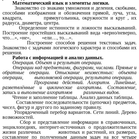
Математический язык и элементы логики.
Знакомство со знаками умножения и деления, скобками,
способами изображения и обозначения прямой, луча, угла,
квадрата, прямоугольника, окружности и круг , их
радиуса, диаметра, центра.
Определение истинности и ложности высказываний.
Построение простейших высказываний вида «верно/неверно,
что…», «не», «ели…, то…».
Построение способов решения текстовых задач.
Знакомство с задачами логического характера и способами их
решения.
Работа с информацией и анализ данных.
Операция. Объект и результат операции.
Операции над предметами, фигурами, числами. Прямые и
обратные операции. Отыскание неизвестных: объекта
операции, выполняемой операции, результата операции.
Программа действий. Алгоритм. Линейные,
разветвлённые и циклические алгоритмы. Составление,
запись и выполнение алгоритмов различных видов.
Чтение и заполнение таблицы. Анализ данных таблицы.
Составление последовательности (цепочки) предметов,
чисел, фигур и другого по заданному правилу.
Упорядоченный перебор вариантов. Сети линий. Дерево
возможностей.
Сбор и представление информации в справочниках,
энциклопедиях, интернет-источниках о продолжительности
жизни различных животных и растений, их размерах,
составление по полученным данным задач на все четыре