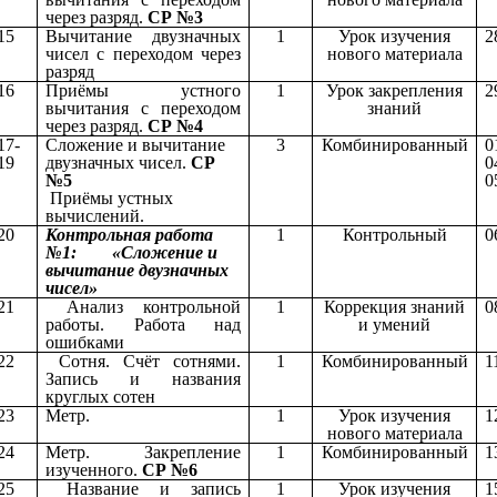
через разряд.
СР №3
15
Вычитание двузначных
1
Урок изучения
2
чисел с переходом через
нового материала
разряд
16
Приёмы устного
1
Урок закрепления
2
вычитания с переходом
знаний
через разряд.
СР №4
17-
Сложение и вычитание
3
Комбинированный
0
19
двузначных чисел.
СР
0
№5
0
Приёмы устных
вычислений.
20
Контрольная работа
1
Контрольный
0
№1: «Сложение и
вычитание двузначных
чисел»
21
Анализ контрольной
1
Коррекция знаний
0
работы. Работа над
и умений
ошибками
22
Сотня. Счёт сотнями.
1
Комбинированный
1
Запись и названия
круглых сотен
23
Метр.
1
Урок изучения
1
нового материала
24
Метр. Закрепление
1
Комбинированный
1
изученного.
СР №6
25
Название и запись
1
Урок изучения
1