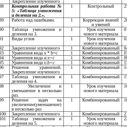
Закрепление изученного
88
Контрольная работа №
1
Контрольный
2
5: «Таблица умножения
и деления на 2.».
89
Работа над ошибками.
1
Коррекция знаний
2
и умений
90
Таблица умножения и
1
Урок изучения
0
деления на 3.
нового материала
91
Виды углов
1
Урок изучения
0
нового материала
92
Закрепление изученного
1
Комбинированный
0
93
Уравнения вида х * b=c
1
Комбинированный
0
94
Уравнения вида
а:х=с
1
Комбинированный
0
95
Уравнения вида
х:b=с
1
Комбинированный
1
96
Решения уравнений.
1
Комбинированный
1
Закрепление изученного
97
Таблица умножения и
1
Комбинированный
1
деления на 4.
98
Увеличение и
1
Урок изучения
1
уменьшение в несколько
нового материала
раз.
99
Решение задач на
1
Комбинированный
1
увеличение(уменьшение)
в несколько раз
100
Закрепление изученного
1
Комбинированный
2
101
Таблица умножения и
1
Урок изучения
2
деления на 5.
нового материала