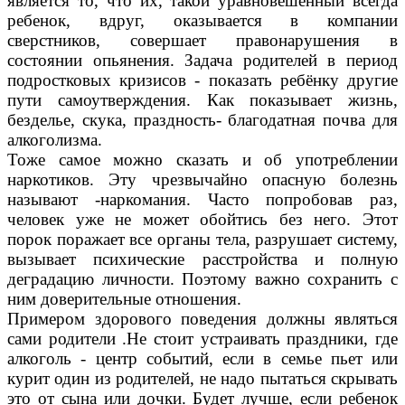
является то, что их, такой уравновешенный всегда
ребенок, вдруг, оказывается в компании
сверстников, совершает правонарушения в
состоянии опьянения. Задача родителей в период
подростковых кризисов - показать ребёнку другие
пути самоутверждения. Как показывает жизнь,
безделье, скука, праздность- благодатная почва для
алкоголизма.
Тоже самое можно сказать и об употреблении
наркотиков. Эту чрезвычайно опасную болезнь
называют -наркомания. Часто попробовав раз,
человек уже не может обойтись без него. Этот
порок поражает все органы тела, разрушает систему,
вызывает психические расстройства и полную
деградацию личности. Поэтому важно сохранить с
ним доверительные отношения.
Примером здорового поведения должны являться
сами родители .Не стоит устраивать праздники, где
алкоголь - центр событий, если в семье пьет или
курит один из родителей, не надо пытаться скрывать
это от сына или дочки. Будет лучше, если ребенок