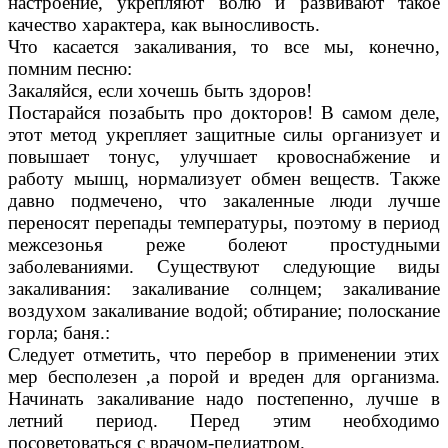
настроение, укрепляют волю и развивают такое
качество характера, как выносливость.
Что касается закаливания, то все мы, конечно,
помним песню:
Закаляйся, если хочешь быть здоров!
Постарайся позабыть про докторов! В самом деле,
этот метод укрепляет защитные силы организует и
повышает тонус, улучшает кровоснабжение и
работу мышц, нормализует обмен веществ. Также
давно подмечено, что закаленные люди лучше
переносят перепады температуры, поэтому в период
межсезонья реже болеют простудными
заболеваниями. Существуют следующие виды
закаливания: закаливание солнцем; закаливание
воздухом закаливание водой; обтирание; полоскание
горла; баня.:
Следует отметить, что перебор в применении этих
мер бесполезен ,а порой и вреден для организма.
Начинать закаливание надо постепенно, лучше в
летний период. Перед этим необходимо
посоветоваться с врачом-педиатром.