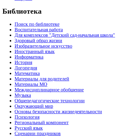
Библиотека
Поиск по библиотеке
Воспитательная работа
Для комплексов "Детский сад-начальная школа"
Здоровый образ жизни
Изобразительное искусство
Иностранный язык
Информатика
История
Логопедия
Математика
Материалы для родителей
Материалы МО
Междисциплинарное обобщение
Музыка
Общепедагогические технологии
Окружающий мир
Основы безопасности жизнедеятельности
Психология
Региональный компонент
Русский язык
Сценарии праздников