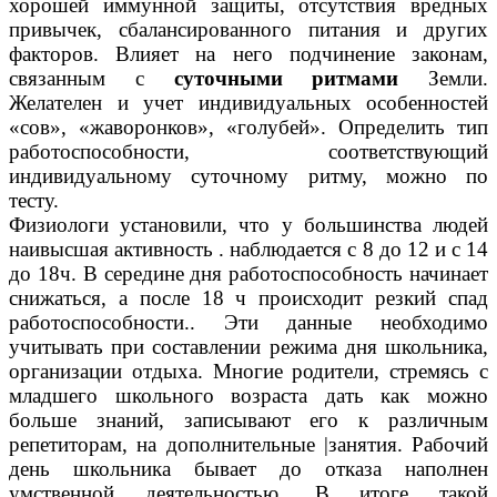
хорошей иммунной защиты, отсутствия вредных
привычек, сбалансированного питания и других
факторов. Влияет на него подчинение законам,
связанным с
суточными ритмами
Земли.
Желателен и учет индивидуальных особенностей
«сов», «жаворонков», «голубей». Определить тип
работоспособности, соответствующий
индивидуальному суточному ритму, можно по
тесту.
Физиологи установили, что у большинства людей
наивысшая активность . наблюдается с 8 до 12 и с 14
до 18ч. В середине дня работоспособность начинает
снижаться, а после 18 ч происходит резкий спад
работоспособности.. Эти данные необходимо
учитывать при составлении режима дня школьника,
организации отдыха. Многие родители, стремясь с
младшего школьного возраста дать как можно
больше знаний, записывают его к различным
репетиторам, на дополнительные |занятия. Рабочий
день школьника бывает до отказа наполнен
умственной деятельностью. В итоге такой