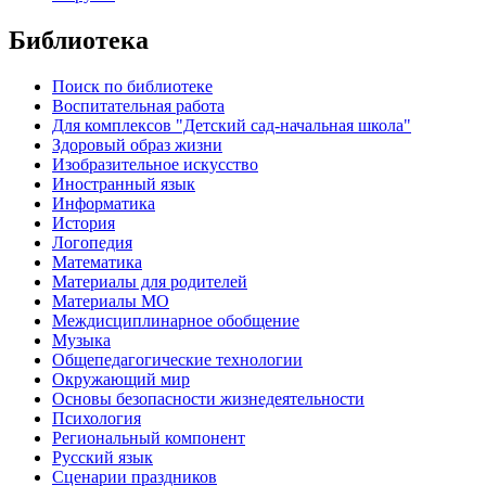
Библиотека
Поиск по библиотеке
Воспитательная работа
Для комплексов "Детский сад-начальная школа"
Здоровый образ жизни
Изобразительное искусство
Иностранный язык
Информатика
История
Логопедия
Математика
Материалы для родителей
Материалы МО
Междисциплинарное обобщение
Музыка
Общепедагогические технологии
Окружающий мир
Основы безопасности жизнедеятельности
Психология
Региональный компонент
Русский язык
Сценарии праздников