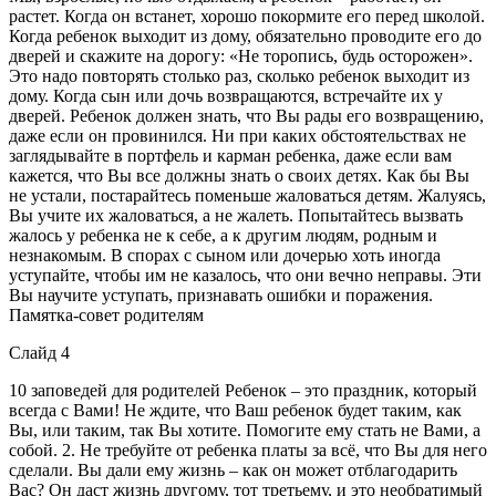
растет. Когда он встанет, хорошо покормите его перед школой.
Когда ребенок выходит из дому, обязательно проводите его до
дверей и скажите на дорогу: «Не торопись, будь осторожен».
Это надо повторять столько раз, сколько ребенок выходит из
дому. Когда сын или дочь возвращаются, встречайте их у
дверей. Ребенок должен знать, что Вы рады его возвращению,
даже если он провинился. Ни при каких обстоятельствах не
заглядывайте в портфель и карман ребенка, даже если вам
кажется, что Вы все должны знать о своих детях. Как бы Вы
не устали, постарайтесь поменьше жаловаться детям. Жалуясь,
Вы учите их жаловаться, а не жалеть. Попытайтесь вызвать
жалось у ребенка не к себе, а к другим людям, родным и
незнакомым. В спорах с сыном или дочерью хоть иногда
уступайте, чтобы им не казалось, что они вечно неправы. Эти
Вы научите уступать, признавать ошибки и поражения.
Памятка-совет родителям
Слайд 4
10 заповедей для родителей Ребенок – это праздник, который
всегда с Вами! Не ждите, что Ваш ребенок будет таким, как
Вы, или таким, так Вы хотите. Помогите ему стать не Вами, а
собой. 2. Не требуйте от ребенка платы за всё, что Вы для него
сделали. Вы дали ему жизнь – как он может отблагодарить
Вас? Он даст жизнь другому, тот третьему, и это необратимый