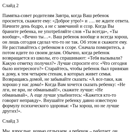
Слайд 2
Памятка-совет родителям Завтра, когда Ваш ребенок
проснется, скажите ему: «Доброе утро!» и …. не ждите ответа.
Начните день бодро, а не с замечаний и ссор. Когда Вы
браните ребенка, не употребляйте слов «Ты всегда», «Ты
вообще», «Вечно ты…». Ваш ребенок вообще и всегда хорош,
он лишь сегодня сделал что-то не так. Об этом и скажите ему.
Не расставайтесь с ребенком в ссоре. Сначала помиритесь, а
потом идите по своим делам. Обычно, когда ребенок
возвращается из школы, его спрашивают: «Тебя вызывали?
Какую отметку получил?» Лучше спросите его: «Что сегодня
было интересного?» Старайтесь, чтобы ребенок был привязан
к дому, к тем четырем стенам, в которых живет семья.
Возвращаясь домой, не забывайте сказать: «А все-таки, как
хорошо у нас дома!» Когда Вам хочется сказать ребенку: «Не
лги, не ври, не обманывай!», скажите лучше: «Не
обманывай», А еще лучше улыбнитесь: «Кажется кто-то
говорит неправду». Внушайте ребенку давно известную
формулу психического здоровья: «Ты хорош, но не лучше
других!».
Слайд 3
Мы, взрослые, ночью отдыхаем, а ребенок – работает, он