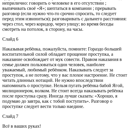
неприлично: говорить о человеке в его отсутствии ;
выпячивать своё «Я»; шептаться в компании ; прерывать
разговор (если нужно что-то срочно спросить, то следует
перед этим извиниться); разговаривать с дальнего расстояния:
через стол, через коридор, через улицу; во время беседы
смотреть на потолок, в сторону, на часы.
Слайд 6
Наказывая ребёнка, пожалуйста, помните: Гораздо большей
воспитательной силой обладает прощение проступка, а
наказание освобождает от мук совести. Правом наказания в
семье должен пользоваться один человек, наиболее
уважаемый, любимый ребёнком. Наказывать следует за
проступок, а не потому, что у вас плохое настроение. Не стоит
читать длинных нотаций. Не нужно впоследствии
напоминать о проступке. Нельзя пугать ребёнка бабой Ягой,
милиционером, волком. Не стоит всегда наказывать ребёнка
после проступка сразу. Иногда лучше сказать: «Хорошо, я
подумаю до завтра, как с тобой поступить». Разговор о
проступке следует вести только наедине.
Слайд 7
Всё в ваших руках!