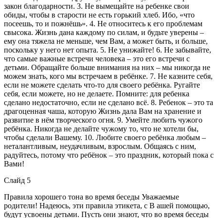
закон благодарности. 3. Не вымещайте на ребенке свои
обиды, чтобы в старости не есть горький хлеб. Ибо, «что
посеешь, то и пожнёшь». 4. Не относитесь к его проблемам
свысока. Жизнь дана каждому по силам, и будьте уверены –
ему она тяжела не меньше, чем Вам, а может быть, и больше,
поскольку у него нет опыта. 5. Не унижайте! 6. Не забывайте,
что самые важные встречи человека – это его встречи с
детьми. Обращайте больше внимания на них – мы никогда не
можем знать, кого мы встречаем в ребёнке. 7. Не казните себя,
если не можете сделать что-то для своего ребёнка. Ругайте
себя, если можете, но не делаете. Помните: для ребенка
сделано недостаточно, если не сделано всё. 8. Ребенок – это та
драгоценная чаша, которую Жизнь дала Вам на хранение и
развитие в нём творческого огня. 9. Умейте любить чужого
ребёнка. Никогда не делайте чужому то, что не хотели бы,
чтобы сделали Вашему. 10. Любите своего ребёнка любым –
неталантливым, неудачливым, взрослым. Общаясь с ним,
радуйтесь, потому что ребёнок – это праздник, который пока с
Вами!
Слайд 5
Правила хорошего тона во время беседы Уважаемые
родители! Надеюсь, эти правила этикета, с В ашей помощью,
будут усвоены детьми. Пусть они знают, что во время беседы