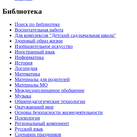
Библиотека
Поиск по библиотеке
Воспитательная работа
Для комплексов "Детский сад-начальная школа"
Здоровый образ жизни
Изобразительное искусство
Иностранный язык
Информатика
История
Логопедия
Математика
Материалы для родителей
Материалы МО
Междисциплинарное обобщение
Музыка
Общепедагогические технологии
Окружающий мир
Основы безопасности жизнедеятельности
Психология
Региональный компонент
Русский язык
Сценарии праздников