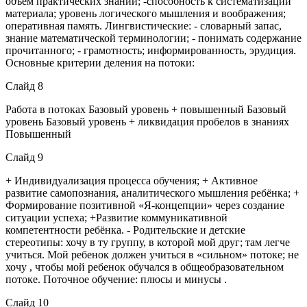
объем практических знаний; -способность к систематизации
материала; уровень логического мышления и воображения;
оперативная память. Лингвистические: - словарный запас,
знание математической терминологии; - понимать содержание
прочитанного; - грамотность; информированность, эрудиция.
Основные критерии деления на потоки:
Слайд 8
Работа в потоках Базовый уровень + повышенный Базовый
уровень Базовый уровень + ликвидация пробелов в знаниях
Повышенный
Слайд 9
+ Индивидуализация процесса обучения; + Активное
развитие самопознания, аналитического мышления ребёнка; +
Формирование позитивной «Я-концепции» через создание
ситуации успеха; +Развитие коммуникативной
компетентности ребёнка. - Родительские и детские
стереотипы: хочу в ту группу, в которой мой друг; там легче
учиться. Мой ребенок должен учиться в «сильном» потоке; не
хочу , чтобы мой ребенок обучался в общеобразовательном
потоке. Поточное обучение: плюсы и минусы .
Слайд 10