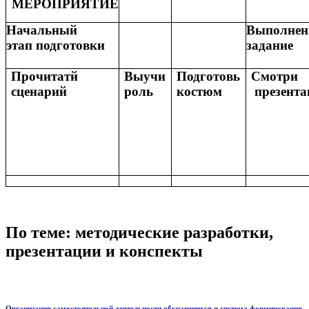
МЕРОПРИЯТИЕ
Начальный
Выполнен
этап подготовки
задание
Прочитатй
Выучи
Подготовь
Смотри
сценарий
роль
костюм
презент
По теме: методические разработки,
презентации и конспекты
Организация самостоятельной деятельности обучающихся и система формирования