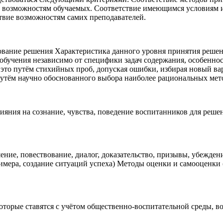
 возможностям обучаемых. Соответствие имеющимся условиям и
твие возможностям самих преподавателей.
вание решения Характеристика данного уровня принятия решен
бучения независимо от специфики задач содержания, особеннос
 это путём стихийных проб, допуская ошибки, избирая новый ва
тём научно обоснованного выбора наиболее рациональных мет
ияния на сознание, чувства, поведение воспитанников для реше
ние, повествование, диалог, доказательство, призывы, убежде
имера, создание ситуаций успеха) Методы оценки и самооценки (
которые ставятся с учётом общественно-воспитательной среды, в