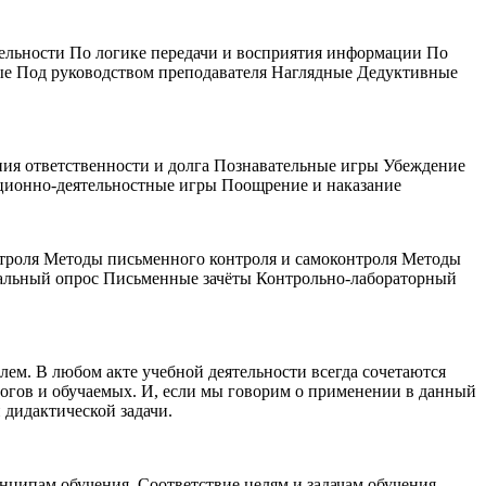
тельности По логике передачи и восприятия информации По
ые Под руководством преподавателя Наглядные Дедуктивные
ия ответственности и долга Познавательные игры Убеждение
ционно-деятельностные игры Поощрение и наказание
нтроля Методы письменного контроля и самоконтроля Методы
альный опрос Письменные зачёты Контрольно-лабораторный
ем. В любом акте учебной деятельности всегда сочетаются
агогов и обучаемых. И, если мы говорим о применении в данный
 дидактической задачи.
ципам обучения. Соответствие целям и задачам обучения.