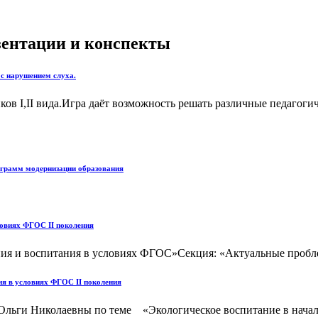
езентации и конспекты
 с нарушением слуха.
в I,II вида.Игра даёт возможность решать различные педагогич
ограмм модернизации образования
ловиях ФГОС II поколения
ения и воспитания в условиях ФГОС»Секция: «Актуальные пробл
ия в условиях ФГОС II поколения
Ольги Николаевны по теме «Экологическое воспитание в началь