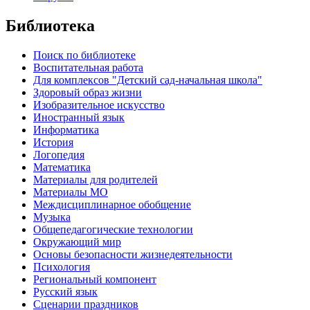
Библиотека
Поиск по библиотеке
Воспитательная работа
Для комплексов "Детский сад-начальная школа"
Здоровый образ жизни
Изобразительное искусство
Иностранный язык
Информатика
История
Логопедия
Математика
Материалы для родителей
Материалы МО
Междисциплинарное обобщение
Музыка
Общепедагогические технологии
Окружающий мир
Основы безопасности жизнедеятельности
Психология
Региональный компонент
Русский язык
Сценарии праздников