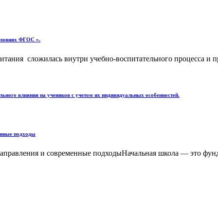
словиях ФГОС ».
тания сложилась внутри учебно-воспитательного процесса и про
льного влияния на учеников с учетом их индивидуальных особенностей.
енные подходы
направления и современные подходыНачальная школа — это фунд