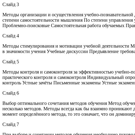
Слайд 3
Методы организации и осуществления учебно-познавательной 
степени самостоятельности мышления По степени управления
Проблемно-поисковые Самостоятельная работа обучаемых Пра
Слайд 4
Методы стимулирования и мотивации учебной деятельности М
в значимости учения Учебные дискуссии Предъявление требо
Слайд 5
Методы контроля и самоконтроля за эффективностью учебно-п
практического контроля и самоконтроля Индивидуальный оп
контроль Устные зачёты Письменные экзамены Устные экзаме
Слайд 6
Выбор оптимального сочетания методов обучения Метод обучен
несколько методов. Методы всегда как бы взаимно проникают д
момент определённого метода, то это означает, что он доминир
Слайд 7
При выборе и сочетании методов обучения необходимо руковод