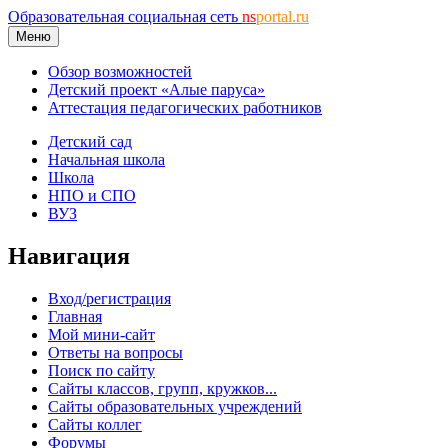
Образовательная социальная сеть
ns
portal.ru
Меню
Обзор возможностей
Детский проект «Алые паруса»
Аттестация педагогических работников
Детский сад
Начальная школа
Школа
НПО и СПО
ВУЗ
Навигация
Вход/регистрация
Главная
Мой мини-сайт
Ответы на вопросы
Поиск по сайту
Сайты классов, групп, кружков...
Сайты образовательных учреждений
Сайты коллег
Форумы