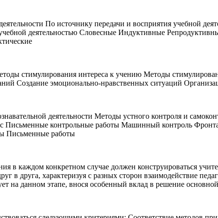
деятельности По источнику передачи и восприятия учебной дея
 учебной деятельностью Словесные Индуктивные Репродуктивн
ктические
етоды стимулирования интереса к учению Методы стимулирован
ваний Создание эмоционально-нравственных ситуаций Организа
ознавательной деятельности Методы устного контроля и самоко
рос Письменные контрольные работы Машинный контроль Фронт
ны Письменные работы
ия в каждом конкретном случае должен конструироваться учител
руг в друга, характеризуя с разных сторон взаимодействие пед
ует на данном этапе, внося особенный вклад в решение основной
ствоваться следующими критериями: Соответствие методов прин