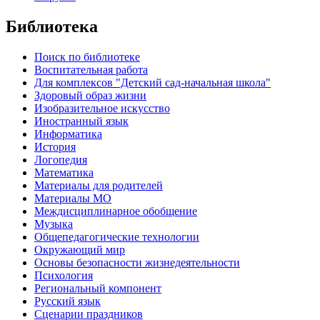
Библиотека
Поиск по библиотеке
Воспитательная работа
Для комплексов "Детский сад-начальная школа"
Здоровый образ жизни
Изобразительное искусство
Иностранный язык
Информатика
История
Логопедия
Математика
Материалы для родителей
Материалы МО
Междисциплинарное обобщение
Музыка
Общепедагогические технологии
Окружающий мир
Основы безопасности жизнедеятельности
Психология
Региональный компонент
Русский язык
Сценарии праздников