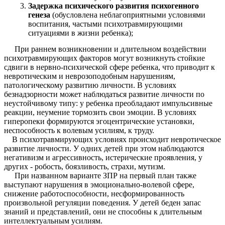
Задержка психического развития психогенного
генеза
(обусловлена неблагоприятными условиями
воспитания, частыми психотравмирующими
ситуациями в жизни ребенка);
При раннем возникновении и длительном воздействии
психотравмирующих факторов могут возникнуть стойкие
сдвиги в нервно-психической сфере ребенка, что приводит к
невротическим и неврозоподобным нарушениям,
патологическому развитию личности. В условиях
безнадзорности может наблюдаться развитие личности по
неустойчивому типу: у ребенка преобладают импульсивные
реакции, неумение тормозить свои эмоции. В условиях
гиперопеки формируются эгоцентрические установки,
неспособность к волевым усилиям, к труду.
В психотравмирующих условиях происходит невротическое
развитие личности. У одних детей при этом наблюдаются
негативизм и агрессивность, истерические проявления, у
других - робость, боязливость, страхи, мутизм.
При названном варианте ЗПР на первый план также
выступают нарушения в эмоционально-волевой сфере,
снижение работоспособности, несформированность
произвольной регуляции поведения. У детей беден запас
знаний и представлений, они не способны к длительным
интеллектуальным усилиям.