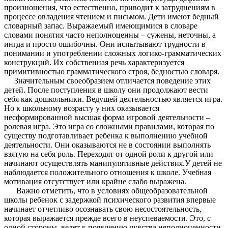
произношения, что естественно, приводит к затруднениям в
процессе овладения чтением и письмом. Дети имеют бедный
словарный запас. Выражаемый имеющимися в словаре
словами понятия часто неполноценны – сужены, неточны, а
ингда и просто ошибочны. Они испытывают трудности в
понимании и употреблении сложных логико-грамматических
конструкций. Их собственная речь характеризуется
примитивностью грамматического строя, бедностью словаря.
Значительным своеобразием отличается поведение этих
детей. После поступления в школу они продолжают вести
себя как дошкольники. Ведущей деятельностью является игра.
Но к школьному возрасту у них оказывается
несформированной высшая форма игровой деятельности –
ролевая игра. Это игра со сложными правилами, которая по
существу подготавливает ребенка к выполнению учебной
деятельности. Они оказываются не в состоянии выполнять
взятую на себя роль. Переходят от одной роли к другой или
начинают осуществлять манипулятивные действия.У детей не
наблюдается положительного отношения к школе. Учебная
мотивация отсутствует или крайне слабо выражена.
Важно отметить, что в условиях общеобразовательной
школы ребенок с задержкой психического развития впервые
начинает отчетливо осознавать свою несостоятельность,
которая выражается прежде всего в неуспеваемости. Это, с
одной стороны, ведет к появлению чувства неполноценности,