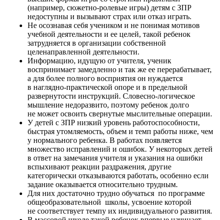
(например, сюжетно-ролевые игры) детям с ЗПР
недоступны и вызывают страх или отказ играть.
Не осознавая себя учеником и не понимая мотивов
учебной деятельности и ее целей, такой ребенок
затрудняется в организации собственной
целенаправленной деятельности.
Информацию, идущую от учителя, ученик
воспринимает замедленно и так же ее перерабатывает,
а для более полного восприятия он нуждается
в наглядно-практической опоре и в предельной
развернутости инструкций. Словесно-логическое
мышление недоразвито, поэтому ребенок долго
не может освоить свернутые мыслительные операции.
У детей с ЗПР низкий уровень работоспособности,
быстрая утомляемость, объем и темп работы ниже, чем
у нормального ребенка. В работах появляется
множество исправлений и ошибок. У некоторых детей
в ответ на замечания учителя и указания на ошибки
вспыхивают реакции раздражения, другие
категорически отказываются работать, особенно если
задание оказывается относительно трудным.
Для них достаточно трудно обучаться по программе
общеобразовательной школы, усвоение которой
не соответствует темпу их индивидуального развития.
В массовой школе такой ребенок впервые начинает