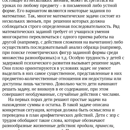
состоящее из нескольких звеньев, может встретиться на
уроках по любому предмету – в письменной либо устной
форме. Его вариантом являются некоторые задания по
математике. Так, многие математические задачи состоят из
нескольких звеньев, при решении которых должна
соблюдаться строго определенная последовательность. Ряд
математических заданий требует от учащихся умения
многократно переключаться с одного приема работы на
другой (например, с действия сложения на вычитание) либо
осуществлять последовательный анализ образца (например,
при поиске геометрических фигур заданной формы среди
множества разнообразных) и т.д. Особую трудность у детей с
задержкой психического развития вызывает решение задач.
Они плохо ориентируются в условиях задач: не умеют
выделить в них самое существенное, представленные в них
предметно-количественные отношения им недоступны или
доступны лишь частично. Довольно часто дети начинают
решать задачу, не вникнув в ее содержание, при этом
совершают необдуманные, случайные действия с числами.
На первых порах дети решают простые задачи на
нахождение суммы и остатка. В такой задаче описана
конкретная ситуация, которая должна быть осмыслена и
переведена в план арифметических действий. Дети с зпр с
трудом обобщают такие слова, которые обозначают
разнообразные жизненные действия:
продали, принесли,