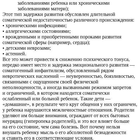
заболеваниями ребенка или хроническими
заболеваниями матери);
Этот тип задержки развития обусловлен длительной
соматической недостаточностью различного происхождения:
• хроническими инфекциями;
• аллергическими состояниями;
• врожденными и приобретенными пороками развития
соматической сферы (например, сердца);
• детскими неврозами;
• астенией.
Все это может привести к снижению психического тонуса,
нередко имеет место и задержка эмоционального развития —
соматогенный инфантилизм, обусловленный рядом
невротических наслоений — неуверенностью, боязливостью,
связанными с ощущением своей физической
неполноценности, а иногда вызванными режимом запретов
и ограничений, в котором находится соматически
ослабленный или больной ребенок. Такие дети —
«домашние», в результате чего круг общения у них ограничен,
у ребенка нарушаются межличностные отношения. Родители
уделяют им больше внимания, ограждают от всех бытовых
неурядиц (гиперопека родителей), и это все влияет больше
на его состояние, чем сама болезнь. Вот почему нельзя
внушать ребенку мысль о его абсолютной безнадежности
и ставить его в соответствующие условия.