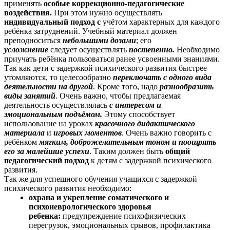
применять
особые коррекционно-педагогические
воздействия.
При этом нужно осуществлять
индивидуальный подход с
учётом характерных для каждого
ребёнка затруднений. Учебный материал должен
преподноситься
небольшими дозами
; его
усложнение
следует осуществлять
постепенно.
Необходимо
приучать ребёнка пользоваться ранее усвоенными знаниями.
Так как дети с задержкой психического развития быстрее
утомляются, то целесообразно
переключать с
одного вида
деятельности на другой
. Кроме того, надо
разнообразить
виды занятий
. Очень важно, чтобы предлагаемая
деятельность осуществлялась
с интересом и
эмоциональным
подъёмом.
Этому способствует
использование на уроках
красочного дидактического
материала
и
игровых моментов
. Очень важно говорить с
ребёнком
мягким, доброжелательным
тоном и поощрять
его за малейшие успехи
. Таким должен быть
общий
педагогический подход
к детям с задержкой психического
развития.
Так же для успешного обучения учащихся с задержкой
психического развития необходимо:
охрана и укрепление соматического и
психоневрологического здоровья
ребенка:
предупреждение психофизических
перегрузок, эмоциональных срывов, профилактика