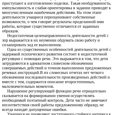
приступают к изготовлению поделки. Такая необдуманность,
импульсивность и слабая ориентировка в задании приводят к
многочисленным ошибочным действиям. На этом этапе
деятельности учащиеся переоценивают собственные
возможности, о чем говорят результаты проделанной ими
работы, которые существенно отличаются от заданных
образцов.
Недостаточная целенаправленность деятельности детей с
зпр выражается в их неумении обдумать свою работу и
спланировать ход ее выполнения.
Одна из существенных особенностей деятельности детей с
задержкой психического развития состоит в недостаточной
регуляции с помощью речи. Это выражается в том, что дети
затрудняются в адекватном словесном обозначении
совершаемых действий и точном выполнении предложенных
речевых инструкций.В их словесных отчетах нет четкого
обозначения последовательности произведенных действий и
вместе с тем, содержится описание второстепенных,
малозначительных моментов.
Нарушение регулирующей функции речи отрицательно
сказывается на формировании умения осуществлять
необходимый поэтапный контроль. Дети часто не замечают
несоответствия своей работы предложенному образцу, не
всегда находят допущенные ошибки.
Учащиеся не проявляют достаточного стойкого интереса к