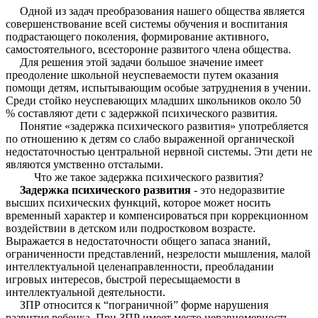
Одной из задач преобразования нашего общества является
совершенствование всей системы обучения и воспитания
подрастающего поколения, формирование активного,
самостоятельного, всесторонне развитого члена общества.
Для решения этой задачи большое значение имеет
преодоление школьной неуспеваемости путем оказания
помощи детям, испытывающим особые затруднения в учении.
Среди стойко неуспевающих младших школьников около 50
% составляют дети с задержкой психического развития.
Понятие «задержка психического развития» употребляется
по отношению к детям со слабо выраженной органической
недостаточностью центральной нервной системы. Эти дети не
являются умственно отсталыми.
Что же такое задержка психического развития?
Задержка психического развития
- это недоразвитие
высших психических функций, которое может носить
временный характер и компенсироваться при коррекционном
воздействии в детском или подростковом возрасте.
Выражается в недостаточности общего запаса знаний,
ограниченности представлений, незрелости мышления, малой
интеллектуальной целенаправленности, преобладании
игровых интересов, быстрой пересыщаемости в
интеллектуальной деятельности.
ЗПР относится к “пограничной” форме нарушения
развития ребенка. При ЗПР имеет место неравномерность