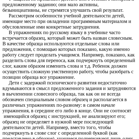
предложенному заданию; они мало активны,
безынициативны, не стремятся улучшить свой результат.
Рассмотрим особенности учебной деятельности детей,
имеющие место при овладении программным материалом и
обусловленные ими конкретные затруднения.
В упражнениях по русскому языку в учебнике часто
встречается образец, который может быть назван словесным.
В качестве образца используются отдельные слова или
предложения, с помощью которых показано, какую именно
работу следует проделать учащимся. Например, показано, как
разделить слова для переноса, как подчеркнуть определенный
слог, каким образом изменить слова и т.д. Ребенок должен
осуществить сложную умственную работу, чтобы разобрать с
позиции образца все упражнение.
Дети с задержкой психического развития недостаточно
вдумываются в смысл предложенного задания и затрудняются
в вычленении словесного образца, так как он не всегда
обозначен специальным словом
образец
и располагается в
различных упражнениях по-разному: в самом начале
упражнения, в середине его либо в конце. Они не соотносят
имеющийся образец с инструкцией, не анализируют его;
образец не определяет в нужной мере последующей
деятельности детей. Например, вместо того, чтобы
подчеркнуть в слове слог с определенной буквой (как
представлено в образце), учащиеся подчеркивают лишь одну