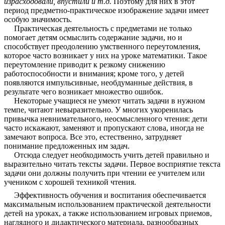
израсходовали, впустили и т.д.
Поэтому для них в этот
период предметно-практическое изображение задачи имеет
особую значимость.
Практическая деятельность с предметами не только
помогает детям осмыслить содержание задачи, но и
способствует преодолению умственного переутомления,
которое часто возникает у них на уроке математики. Такое
переутомление приводит к резкому снижению
работоспособности и внимания; кроме того, у детей
появляются импульсивные, необдуманные действия, в
результате чего возникает множество ошибок.
Некоторые учащиеся не умеют читать задачи в нужном
темпе, читают невыразительно. У многих укоренилась
привычка невнимательного, неосмысленного чтения: дети
часто искажают, заменяют и пропускают слова, иногда не
замечают вопроса. Все это, естественно, затрудняет
понимание предложенных им задач.
Отсюда следует необходимость учить детей правильно и
выразительно читать тексты задачи. Первое восприятие текста
задачи они должны получить при чтении ее учителем или
учеником с хорошей техникой чтения.
Эффективность обучения и воспитания обеспечивается
максимальным использованием практической деятельности
детей на уроках, а также использованием игровых приемов,
наглядного и дидактического материала, разнообразных