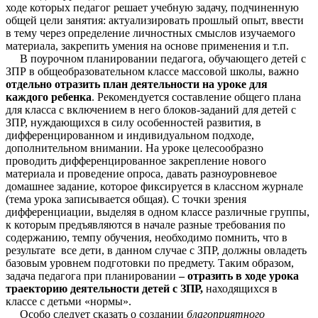
ходе которых педагог решает учебную задачу, подчиненную
общей цели занятия: актуализировать прошлый опыт, ввести
в тему через определение личностных смыслов изучаемого
материала, закрепить умения на основе применения и т.п.
В поурочном планировании педагога, обучающего детей с
ЗПР в общеобразовательном классе массовой школы, важно
отдельно отразить план деятельности на уроке для
каждого ребенка
. Рекомендуется составление общего плана
для класса с включением в него блоков-заданий для детей с
ЗПР, нуждающихся в силу особенностей развития, в
дифференцированном и индивидуальном подходе,
дополнительном внимании. На уроке целесообразно
проводить дифференцированное закрепление нового
материала и проведение опроса, давать разноуровневое
домашнее задание, которое фиксируется в классном журнале
(тема урока записывается общая). С точки зрения
дифференциации, выделяя в одном классе различные группы,
к которым предъявляются в начале разные требования по
содержанию, темпу обучения, необходимо помнить, что в
результате все дети, в данном случае с ЗПР, должны овладеть
базовым уровнем подготовки по предмету. Таким образом,
задача педагога при планировании
– отразить в ходе урока
траекторию деятельности детей с ЗПР,
находящихся в
классе с детьми «нормы».
Особо следует сказать о создании
благоприятного