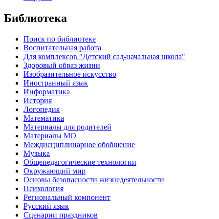
Библиотека
Поиск по библиотеке
Воспитательная работа
Для комплексов "Детский сад-начальная школа"
Здоровый образ жизни
Изобразительное искусство
Иностранный язык
Информатика
История
Логопедия
Математика
Материалы для родителей
Материалы МО
Междисциплинарное обобщение
Музыка
Общепедагогические технологии
Окружающий мир
Основы безопасности жизнедеятельности
Психология
Региональный компонент
Русский язык
Сценарии праздников