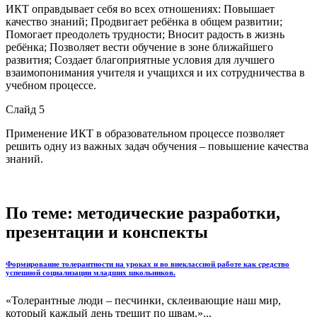
ИКТ оправдывает себя во всех отношениях: Повышает
качество знаний; Продвигает ребёнка в общем развитии;
Помогает преодолеть трудности; Вносит радость в жизнь
ребёнка; Позволяет вести обучение в зоне ближайшего
развития; Создает благоприятные условия для лучшего
взаимопонимания учителя и учащихся и их сотрудничества в
учебном процессе.
Слайд 5
Применение ИКТ в образовательном процессе позволяет
решить одну из важных задач обучения – повышение качества
знаний.
По теме: методические разработки,
презентации и конспекты
Формирование толерантности на уроках и во внеклассной работе как средство
успешной социализации младших школьников.
«Толерантные люди – песчинки, склеивающие наш мир,
который каждый день трещит по швам.»...