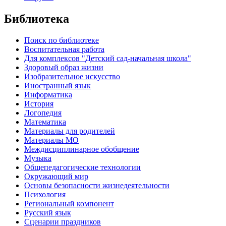
Библиотека
Поиск по библиотеке
Воспитательная работа
Для комплексов "Детский сад-начальная школа"
Здоровый образ жизни
Изобразительное искусство
Иностранный язык
Информатика
История
Логопедия
Математика
Материалы для родителей
Материалы МО
Междисциплинарное обобщение
Музыка
Общепедагогические технологии
Окружающий мир
Основы безопасности жизнедеятельности
Психология
Региональный компонент
Русский язык
Сценарии праздников