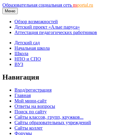
Образовательная социальная сеть
ns
portal.ru
Меню
Обзор возможностей
Детский проект «Алые паруса»
Аттестация педагогических работников
Детский сад
Начальная школа
Школа
НПО и СПО
ВУЗ
Навигация
Вход/регистрация
Главная
Мой мини-сайт
Ответы на вопросы
Поиск по сайту
Сайты классов, групп, кружков...
Сайты образовательных учреждений
Сайты коллег
Форумы