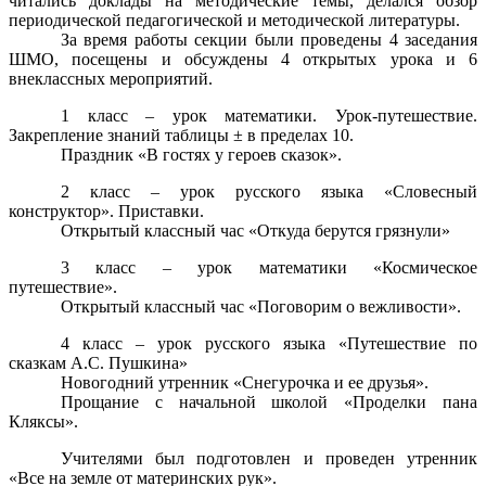
читались доклады на методические темы, делался обзор
периодической педагогической и методической литературы.
За время работы секции были проведены 4 заседания
ШМО, посещены и обсуждены 4 открытых урока и 6
внеклассных мероприятий.
1 класс – урок математики. Урок-путешествие.
Закрепление знаний таблицы ± в пределах 10.
Праздник «В гостях у героев сказок».
2 класс – урок русского языка «Словесный
конструктор». Приставки.
Открытый классный час «Откуда берутся грязнули»
3 класс – урок математики «Космическое
путешествие».
Открытый классный час «Поговорим о вежливости».
4 класс – урок русского языка «Путешествие по
сказкам А.С. Пушкина»
Новогодний утренник «Снегурочка и ее друзья».
Прощание с начальной школой «Проделки пана
Кляксы».
Учителями был подготовлен и проведен утренник
«Все на земле от материнских рук».