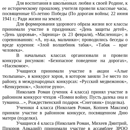
Для воспитания в школьниках любви к своей Родине, к
ее историческому прошлому, учителя провели классные часы,
посвященные 65-летию Победы (По дорогам войны; 22 июня
1941 г.; Ради жизни на земле).
Для формирования здорового образа жизни все классы
принимали участие в праздниках: «День защиты детей»,
«День здоровья», «Зарница» (к 23 февраля), «Масленица»; в
соревнованиях: «А, ну-ка, мальчики»; проводились беседы о
вреде курения: «Злой волшебник табак», «Табак – враг
человека».
В начальных классах организовали и провели
конкурсы рисунков: «Безопасное поведение на дорогах»,
«Насекомое».
Учащиеся принимали участие в акции «Алые
тюльпаны», в конкурсе хоров, в котором заняли 3-е место по
району, в международных конкурсах: «Русский медвежонок»,
«Кенкуренок», «Золотое руно».
Николаев Роман (ученик 4 класса) принял участие в
районном конкурсе чтецов «Помни войну. Пусть далека она и
туманна…», Рождественский подарок «Снеговик» (поделка).
Ученики 4 класса (Николаев Роман, Копнев Максим)
приняли участие в районном конкурсе, посвященном Дню
матери (поделки).
Учащиеся 4 класса (Николаев Роман, Михеев Дмитрий,
Прхоров Аркадий) принимали участие в ассамблее ЗРОО