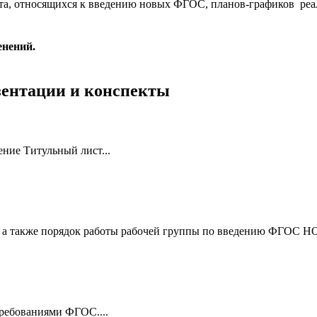
ета, относящихся к введению новых ФГОС, планов-графиков ре
енений.
езентации и конспекты
ние Титульный лист...
а также порядок работы рабочей группы по введению ФГОС НОО 
требованиями ФГОС....