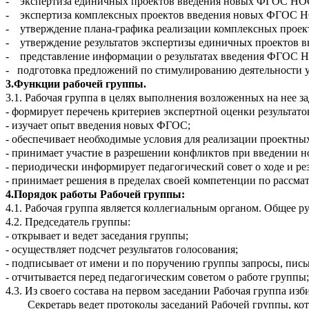
- экспертиза единичных проектов введения новых ФГОС НО
- экспертиза комплексных проектов введения новых ФГОС 
- утверждение плана-графика реализации комплексных прое
- утверждение результатов экспертизы единичных проектов
- представление информации о результатах введения ФГОС 
- подготовка предложений по стимулированию деятельности 
3.Функции рабочей группы.
3.1. Рабочая группа в целях выполнения возложенных на нее за
- формирует перечень критериев экспертной оценки результа
- изучает опыт введения новых ФГОС;
- обеспечивает необходимые условия для реализации проектн
- принимает участие в разрешении конфликтов при введении
- периодически информирует педагогический совет о ходе и р
- принимает решения в пределах своей компетенции по рассма
4.Порядок работы Рабочей группы:
4.1. Рабочая группа является коллегиальным органом. Общее р
4.2. Председатель группы:
- открывает и ведет заседания группы;
- осуществляет подсчет результатов голосования;
- подписывает от имени и по поручению группы запросы, пись
- отчитывается перед педагогическим советом о работе группы;
4.3. Из своего состава на первом заседании Рабочая группа изби
Секретарь ведет протоколы заседаний Рабочей группы, кото