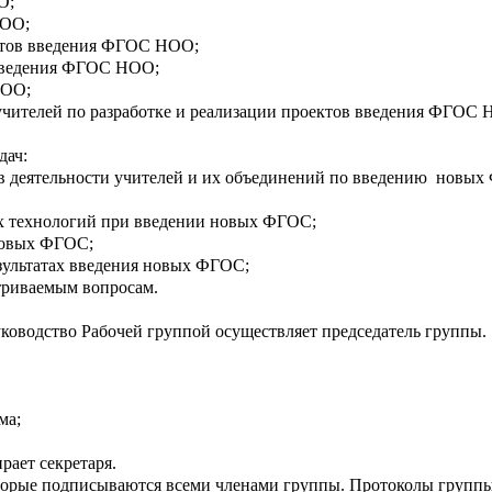
О;
НОО;
ктов введения ФГОС НОО;
 введения ФГОС НОО;
НОО;
учителей по разработке и реализации проектов введения ФГОС
дач:
тов деятельности учителей и их объединений по введению новы
ых технологий при введении новых ФГОС;
 новых ФГОС;
езультатах введения новых ФГОС;
триваемым вопросам.
уководство Рабочей группой осуществляет председатель группы.
ма;
рает секретаря.
рые подписываются всеми членами группы. Протоколы группы н