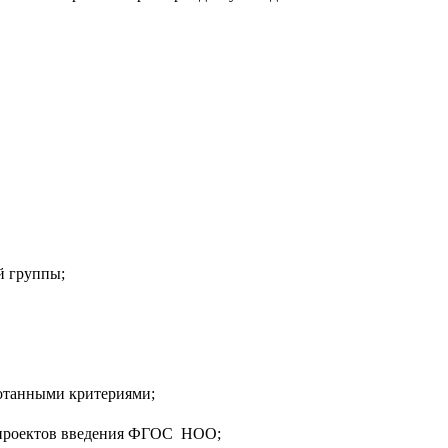
й группы;
ботанными критериями;
х проектов введения ФГОС НОО;