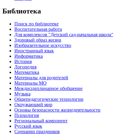
Библиотека
Поиск по библиотеке
Воспитательная работа
Для комплексов "Детский сад-начальная школа"
Здоровый образ жизни
Изобразительное искусство
Иностранный язык
Информатика
История
Логопедия
Математика
Материалы для родителей
Материалы МО
Междисциплинарное обобщение
Музыка
Общепедагогические технологии
Окружающий мир
Основы безопасности жизнедеятельности
Психология
Региональный компонент
Русский язык
Сценарии праздников