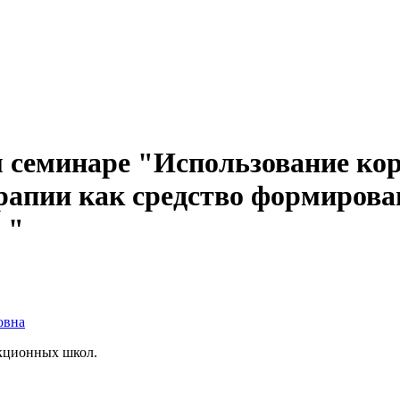
м семинаре "Использование к
рапии как средство формирова
 "
овна
екционных школ.