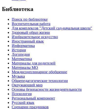
Библиотека
Поиск по библиотеке
Воспитательная работа
Для комплексов "Детский сад-начальная школа"
Здоровый образ жизни
Изобразительное искусство
Иностранный язык
Информатика
История
Логопедия
Математика
Материалы для родителей
Материалы МО
Междисциплинарное обобщение
Музыка
Общепедагогические технологии
Окружающий мир
Основы безопасности жизнедеятельности
Психология
Региональный компонент
Русский язык
Сценарии праздников