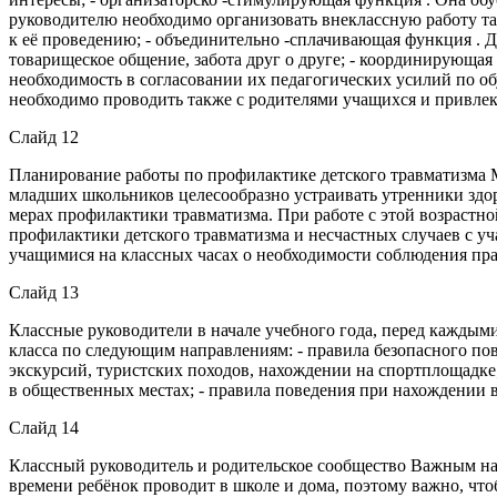
руководителю необходимо организовать внеклассную работу та
к её проведению; - объединительно -сплачивающая функция . 
товарищеское общение, забота друг о друге; - координирующая 
необходимость в согласовании их педагогических усилий по о
необходимо проводить также с родителями учащихся и привлек
Слайд 12
Планирование работы по профилактике детского травматизма 
младших школьников целесообразно устраивать утренники здор
мерах профилактики травматизма. При работе с этой возрастн
профилактики детского травматизма и несчастных случаев с у
учащимися на классных часах о необходимости соблюдения пра
Слайд 13
Классные руководители в начале учебного года, перед кажды
класса по следующим направлениям: - правила безопасного по
экскурсий, туристских походов, нахождении на спортплощадке; -
в общественных местах; - правила поведения при нахождении 
Слайд 14
Классный руководитель и родительское сообщество Важным нап
времени ребёнок проводит в школе и дома, поэтому важно, что