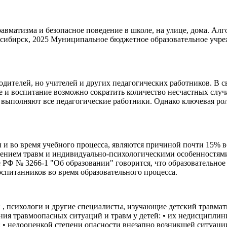
авматизма и безопасное поведение в школе, на улице, дома. Алг
осибирск, 2025 Муниципальное бюджетное образовательное учр
одителей, но учителей и других педагогических работников. В с
е и воспитание возможно сократить количество несчастных случа
выполняют все педагогические работники. Однако ключевая рол
 и во время учебного процесса, являются причиной почти 15% 
вением травм и индивидуально-психологическими особенностями
е РФ № 3266-1 "Об образовании" говорится, что образовательно
оспитанников во время образовательного процесса.
 , психологи и другие специалисты, изучающие детский травмат
ия травмоопасных ситуаций и травм у детей: • их недисциплин
• недооценкой степени опасности внезапно возникшей ситуации