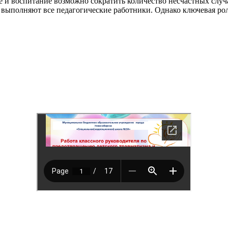
е и воспитание возможно сократить количество несчастных случ
выполняют все педагогические работники. Однако ключевая рол