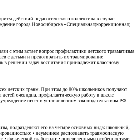
оритм действий педагогического коллектива в случае
еждение города Новосибирска «Специальная(коррекционная)
вязи с этим встает вопрос профилактики детского травматизма
ев с детьми и предотвратить их травмирование .
ь в решении задач воспитания принадлежит классному
всех детских травм. При этом до 80% школьников получают
 детей очевидна, профилактическую работу в школе
е учреждение несет в установленном законодательством РФ
изм, подразделяют его на четыре основных вида: школьный,
ированностью; • неумением распознавать травмоопасную
; • физической слабостью; • определенными особенностями