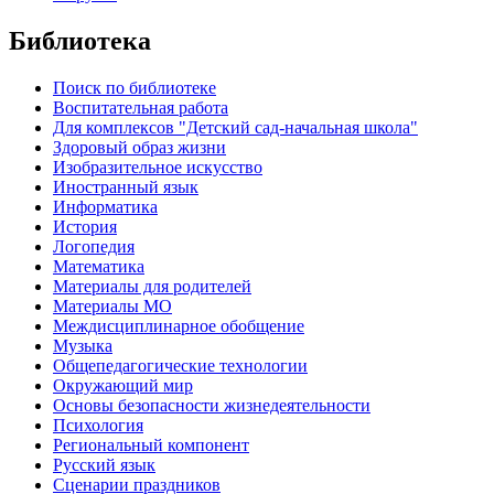
Библиотека
Поиск по библиотеке
Воспитательная работа
Для комплексов "Детский сад-начальная школа"
Здоровый образ жизни
Изобразительное искусство
Иностранный язык
Информатика
История
Логопедия
Математика
Материалы для родителей
Материалы МО
Междисциплинарное обобщение
Музыка
Общепедагогические технологии
Окружающий мир
Основы безопасности жизнедеятельности
Психология
Региональный компонент
Русский язык
Сценарии праздников