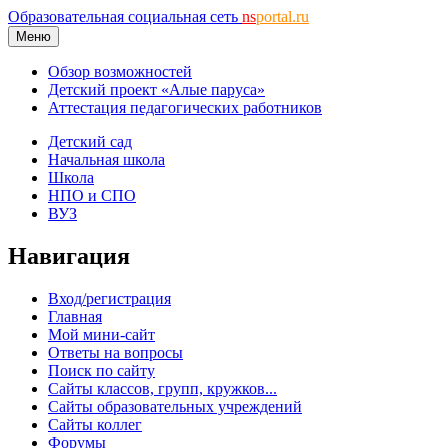
Образовательная социальная сеть
ns
portal.ru
Меню
Обзор возможностей
Детский проект «Алые паруса»
Аттестация педагогических работников
Детский сад
Начальная школа
Школа
НПО и СПО
ВУЗ
Навигация
Вход/регистрация
Главная
Мой мини-сайт
Ответы на вопросы
Поиск по сайту
Сайты классов, групп, кружков...
Сайты образовательных учреждений
Сайты коллег
Форумы