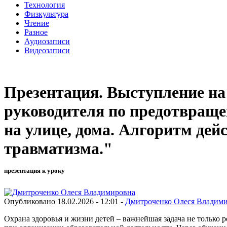
Технология
Физкультура
Чтение
Разное
Аудиозаписи
Видеозаписи
Презентация. Выступление на
руководителя по предотвращен
на улице, дома. Алгоритм дей
травматизма."
презентация к уроку
Опубликовано 18.02.2026 - 12:01 -
Дмитроченко Олеся Владим
Охрана здоровья и жизни детей – важнейшая задача не только р