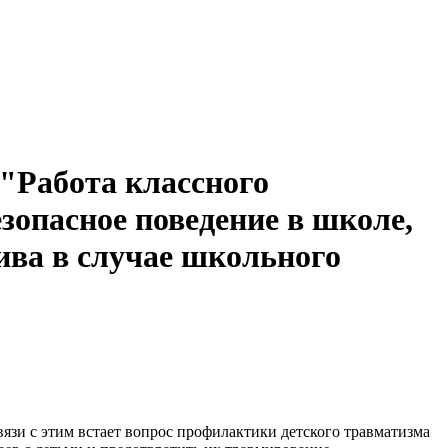
"Работа классного
зопасное поведение в школе,
ива в случае школьного
вязи с этим встает вопрос профилактики детского травматизма