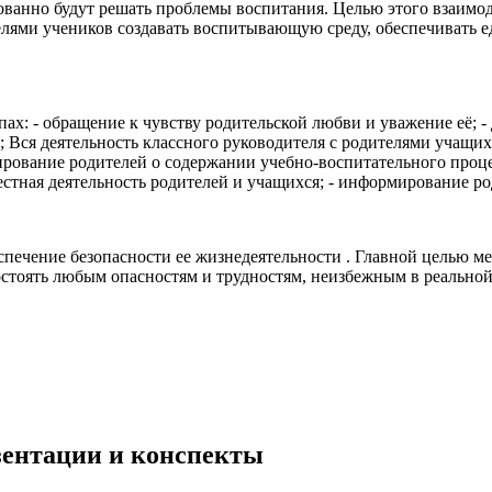
анно будут решать проблемы воспитания. Целью этого взаимоде
телями учеников создавать воспитывающую среду, обеспечивать
ах: - обращение к чувству родительской любви и уважение её; 
и; Вся деятельность классного руководителя с родителями учащ
рование родителей о содержании учебно-воспитательного процес
естная деятельность родителей и учащихся; - информирование род
спечение безопасности ее жизнедеятельности . Главной целью м
стоять любым опасностям и трудностям, неизбежным в реальной
езентации и конспекты