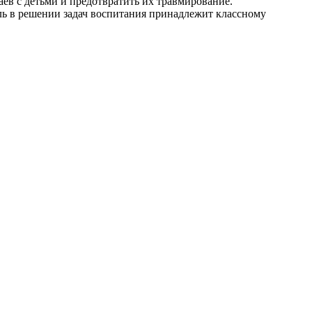
аев с детьми и предотвратить их травмирование.
ь в решении задач воспитания принадлежит классному