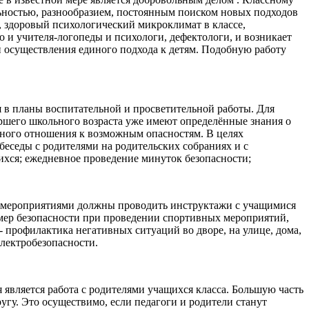
ьностью, разнообразием, постоянным поиском новых подходов
, здоровый психологический микроклимат в классе,
но и учителя-логопеды и психологи, дефектологи, и возникает
и осуществления единого подхода к детям. Подобную работу
 в планы воспитательной и просветительной работы. Для
аршего школьного возраста уже имеют определённые знания о
ьного отношения к возможным опасностям. В целях
беседы с родителями на родительских собраниях и с
ихся; ежедневное проведение минуток безопасности;
ми мероприятиями должны проводить инструктажи с учащимися
 мер безопасности при проведении спортивных мероприятий,
 - профилактика негативных ситуаций во дворе, на улице, дома,
электробезопасности.
является работа с родителями учащихся класса. Большую часть
угу. Это осуществимо, если педагоги и родители станут