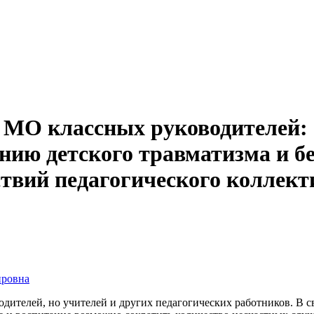
 МО классных руководителей: 
ию детского травматизма и бе
ствий педагогического коллект
ировна
одителей, но учителей и других педагогических работников. В с