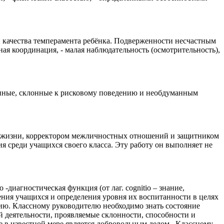
 качества темперамента ребёнка. Подверженности несчастным
ая координация, - малая наблюдательность (осмотрительность),
анные, склонные к рисковому поведению и необдуманным
й жизни, корректором межличностных отношений и защитником
 среди учащихся своего класса. Эту работу он выполняет не
диагностическая функция (от лаг. cognitio – знание,
едения учащихся и определения уровня их воспитанности в целях
нию. Классному руководителю необходимо знать состояние
й деятельности, проявляемые склонности, способности и
е в известной мере является добровольным делом . Классному