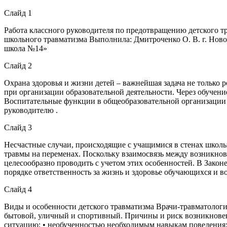
Слайд 1
Работа классного руководителя по предотвращению детского тр
школьного травматизма Выполнила: Дмитроченко О. В. г. Нов
школа №14»
Слайд 2
Охрана здоровья и жизни детей – важнейшая задача не только р
при организации образовательной деятельности. Через обучени
Воспитательные функции в общеобразовательной организации 
руководителю .
Слайд 3
Несчастные случаи, происходящие с учащимися в стенах школы
травмы на переменах. Поскольку взаимосвязь между возникно
целесообразно проводить с учетом этих особенностей. В Закон
порядке ответственность за жизнь и здоровье обучающихся и в
Слайд 4
Виды и особенности детского травматизма Врачи-травматологи
бытовой, уличный и спортивный. Причины и риск возникновен
ситуацию; • необученностью необходимым навыкам поведения; 