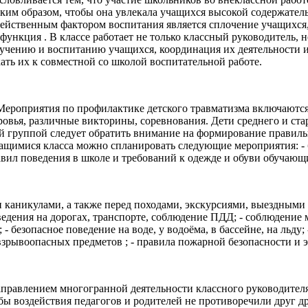
ким образом, чтобы она увлекала учащихся высокой содержател
Действенным фактором воспитания является сплочение учащихся
функция . В классе работает не только классный руководитель, 
бучению и воспитанию учащихся, координация их деятельности 
ать их к совместной со школой воспитательной работе.
Мероприятия по профилактике детского травматизма включаются
овья, различные викторины, соревнования. Дети среднего и ст
ой группой следует обратить внимание на формирование правил
чащимися класса можно спланировать следующие мероприятия: - 
вил поведения в школе и требований к одежде и обуви обучающ
ми каникулами, а также перед походами, экскурсиями, выездны
ведения на дорогах, транспорте, соблюдение ПДД; - соблюдение
 безопасное поведение на воде, у водоёма, в бассейне, на льду;
взрывоопасных предметов ; - правила пожарной безопасности и 
равлением многогранной деятельности классного руководителя 
бы воздействия педагогов и родителей не противоречили друг др