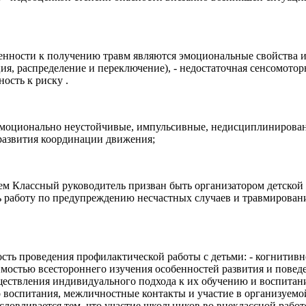
нности к получению травм являются эмоциональные свойства и
ия, распределение и переключение), - недостаточная сенсомоторн
ность к риску .
- эмоционально неустойчивые, импульсивные, недисциплиниров
 развития координации движения;
ем Классный руководитель призван быть организатором детско
ь работу по предупреждению несчастных случаев и травмирования
ь проведения профилактической работы с детьми: - когнитивно -
ходимостью всестороннего изучения особенностей развития и пов
уществления индивидуального подхода к их обучению и воспита
о воспитания, межличностные контакты и участие в организуемо
словливается тем, что участие школьников во внеклассной работ