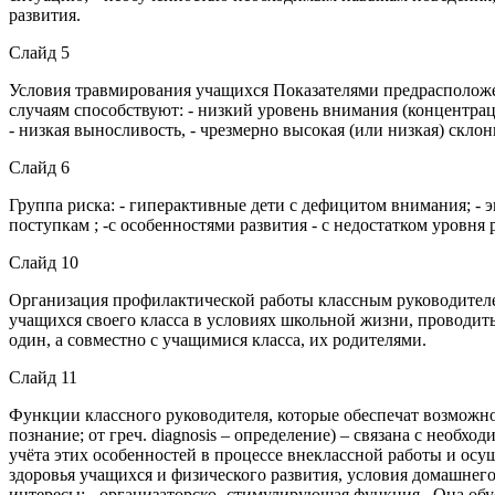
развития.
Слайд 5
Условия травмирования учащихся Показателями предрасположе
случаям способствуют: - низкий уровень внимания (концентрац
- низкая выносливость, - чрезмерно высокая (или низкая) склон
Слайд 6
Группа риска: - гиперактивные дети с дефицитом внимания; 
поступкам ; -с особенностями развития - с недостатком уровня
Слайд 10
Организация профилактической работы классным руководител
учащихся своего класса в условиях школьной жизни, проводит
один, а совместно с учащимися класса, их родителями.
Слайд 11
Функции классного руководителя, которые обеспечат возможност
познание; от греч. diagnоsis – определение) – связана с необ
учёта этих особенностей в процессе внеклассной работы и ос
здоровья учащихся и физического развития, условия домашнег
интересы; - организаторско -стимулирующая функция . Она обу