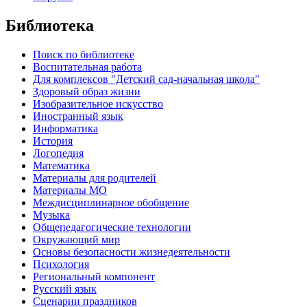
Библиотека
Поиск по библиотеке
Воспитательная работа
Для комплексов "Детский сад-начальная школа"
Здоровый образ жизни
Изобразительное искусство
Иностранный язык
Информатика
История
Логопедия
Математика
Материалы для родителей
Материалы МО
Междисциплинарное обобщение
Музыка
Общепедагогические технологии
Окружающий мир
Основы безопасности жизнедеятельности
Психология
Региональный компонент
Русский язык
Сценарии праздников