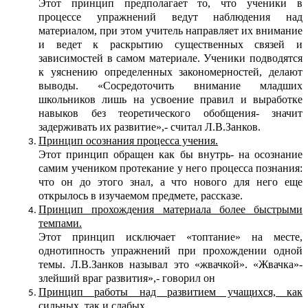
Этот принцип предполагает то, что ученики в
процессе упражнений ведут наблюдения над
материалом, при этом учитель направляет их внимание
и ведет к раскрытию существенных связей и
зависимостей в самом материале. Ученики подводятся
к уяснению определенных закономерностей, делают
выводы. «Сосредоточить внимание младших
школьников лишь на усвоение правил и выработке
навыков без теоретического обобщения- значит
задерживать их развитие»,- считал Л.В.Занков.
Принцип осознания процесса учения.
Этот принцип обращен как бы внутрь- на осознание
самим учеником протекание у него процесса познания:
что он до этого знал, а что нового для него еще
открылось в изучаемом предмете, рассказе.
Принцип прохождения материала более быстрыми
темпами.
Этот принцип исключает «топтание» на месте,
однотипность упражнений при прохождении одной
темы. Л.В.Занков называл это «жвачкой». «Жвачка»-
злейший враг развития»,- говорил он
Принцип работы над развитием учащихся, как
сильных, так и слабых.