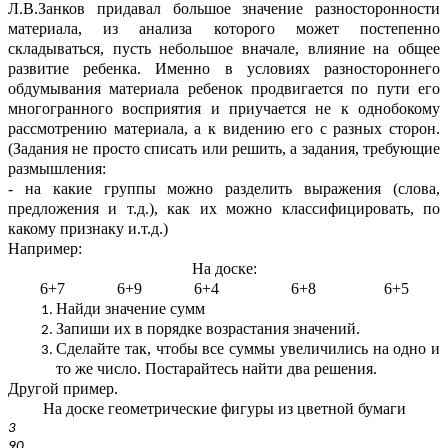
Л.В.Занков придавал большое значение разносторонности
материала, из анализа которого может постепенно
складываться, пусть небольшое вначале, влияние на общее
развитие ребенка. Именно в условиях разностороннего
обдумывания материала ребенок продвигается по пути его
многогранного восприятия и приучается не к однобокому
рассмотрению материала, а к видению его с разных сторон.
(Задания не просто списать или решить, а задания, требующие
размышления:
- на какие группы можно разделить выражения (слова,
предложения и т.д.), как их можно классифицировать, по
какому признаку и.т.д.)
Например:
На доске:
6+7 6+9 6+4 6+8 6+5
Найди значение сумм
Запиши их в порядке возрастания значений.
Сделайте так, чтобы все суммы увеличились на одно и
то же число. Постарайтесь найти два решения.
Другой пример.
На доске геометрические фигуры из цветной бумаги
3
90