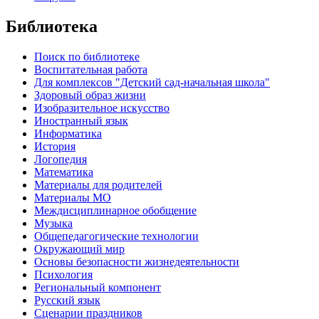
Библиотека
Поиск по библиотеке
Воспитательная работа
Для комплексов "Детский сад-начальная школа"
Здоровый образ жизни
Изобразительное искусство
Иностранный язык
Информатика
История
Логопедия
Математика
Материалы для родителей
Материалы МО
Междисциплинарное обобщение
Музыка
Общепедагогические технологии
Окружающий мир
Основы безопасности жизнедеятельности
Психология
Региональный компонент
Русский язык
Сценарии праздников