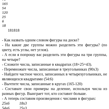
165
54
120
25
6
18
181818
- Как назвать одним словом фигуры на доске?
- На какие две группы можно разделить эти фигуры? (по
цвету, есть углы, нет углов).
- А если я попрошу вас разделить эти фигуры на три группы,
на четыре?
- Сложите числа, записанные в квадратах (18+25=43).
- Перемножьте числа, записанные в треугольниках (90х3)
- Найдите частное чисел, записанных в четырехугольниках, не
являющихся квадратами (54:6)
- Вычтите числа, записанные в кругах (165-120)
- Составьте свои примеры на деление, используя числа из
разных фигур. Выиграет тот, кто составит больше.
- А теперь составим произведения с числами в фигурах:
25х6 18х3
54х6 25х3