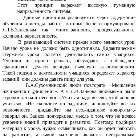
Этот принцип выражает высокую гуманную
направленность системы.
Данные принципы реализуются через содержание
обучения и методы работы, которые были сформулированы
ЛЛ.В.Занковым так: многогранность, процессуальность,
коллизии, вариативность.
В развивающей системе прежде всего меняется урок.
Начало урока не должно быть однотипным. Дидактическим
стержнем урока является деятельность самих учащихся.
Ученики не просто решают, обсуждают, а наблюдают,
сравнивают, делают выводы, выясняют закономерности.
Такой подход к деятельности учащихся определяет характер
заданий: они должны давать пищу для ума.
В.А.Сухомлинский люби повторять: «Мышление
начинается с удивления». А у Л.В.Занкова любимыми были
строчки детской песенки: «Учиться надо весело, чтоб хорошо
учиться». «Не скользите по заданиям, используйте все их
возможности, придавайте им неожиданные повороты»,-
говорил он. Занков подчеркивал мысль о том, что не всякое
усвоение знаний приводит к развитию. Поэтому, подбирая
материал к уроку, нужно осмысливать, как он будет работать
на развитие, а какой материал окажется нейтральным.