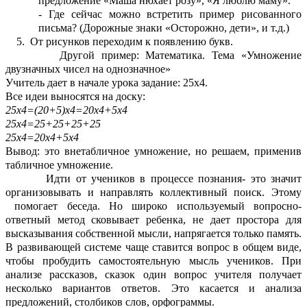
предложение «Маша нюхает розу», «Я люблю маму».
- Где сейчас можно встретить пример рисованного
письма? (Дорожные знаки «Осторожно, дети», и т.д.)
5. От рисунков переходим к появлению букв.
Другой пример: Математика. Тема «Умножение
двузначных чисел на однозначное»
Учитель дает в начале урока задание: 25х4.
Все идеи выносятся на доску:
25х4=(20+5)х4=20х4+5х4
25х4=25+25+25+25
25х4=20х4+5х4
Вывод: это внетабличное умножение, но решаем, применив
табличное умножение.
Идти от учеников в процессе познания- это значит
организовывать и направлять коллективный поиск. Этому
помогает беседа. Но широко используемый вопросно-
ответный метод сковывает ребенка, не дает простора для
высказывания собственной мысли, напрягается только память.
В развивающей системе чаще ставится вопрос в общем виде,
чтобы пробудить самостоятельную мысль учеников. При
анализе рассказов, сказок один вопрос учителя получает
несколько вариантов ответов. Это касается и анализа
предложений, столбиков слов, орфограммы.