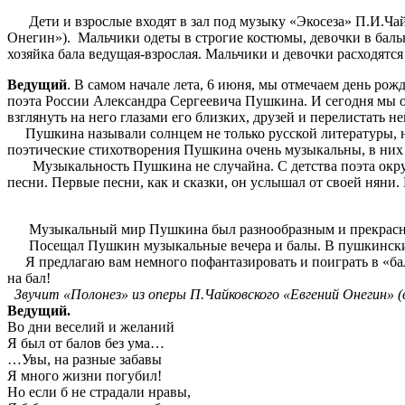
Дети и взрослые входят в зал под музыку «Экосеза» П.И.Чай
Онегин»). Мальчики одеты в строгие костюмы, девочки в бальн
хозяйка бала ведущая-взрослая. Мальчики и девочки расходятся
Ведущий
. В самом начале лета, 6 июня, мы отмечаем день ро
поэта России Александра Сергеевича Пушкина. И сегодня мы 
взглянуть на него глазами его близких, друзей и перелистать 
Пушкина называли солнцем не только русской литературы, н
поэтические стихотворения Пушкина очень музыкальны, в них 
Музыкальность Пушкина не случайна. С детства поэта окру
песни. Первые песни, как и сказки, он услышал от своей няни. 
Музыкальный мир Пушкина был разнообразным и прекрасны
Посещал Пушкин музыкальные вечера и балы. В пушкинские вре
Я предлагаю вам немного пофантазировать и поиграть в «б
на бал!
Звучит «Полонез» из оперы П.Чайковского «Евгений Онегин» (
Ведущий.
Во дни веселий и желаний
Я был от балов без ума…
…Увы, на разные забавы
Я много жизни погубил!
Но если б не страдали нравы,