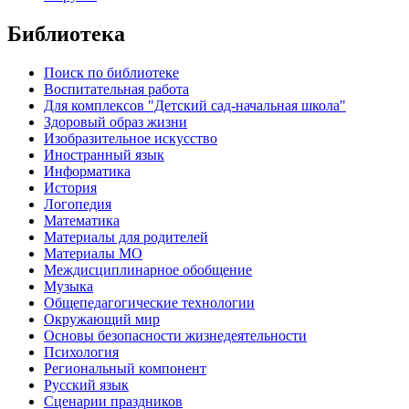
Библиотека
Поиск по библиотеке
Воспитательная работа
Для комплексов "Детский сад-начальная школа"
Здоровый образ жизни
Изобразительное искусство
Иностранный язык
Информатика
История
Логопедия
Математика
Материалы для родителей
Материалы МО
Междисциплинарное обобщение
Музыка
Общепедагогические технологии
Окружающий мир
Основы безопасности жизнедеятельности
Психология
Региональный компонент
Русский язык
Сценарии праздников