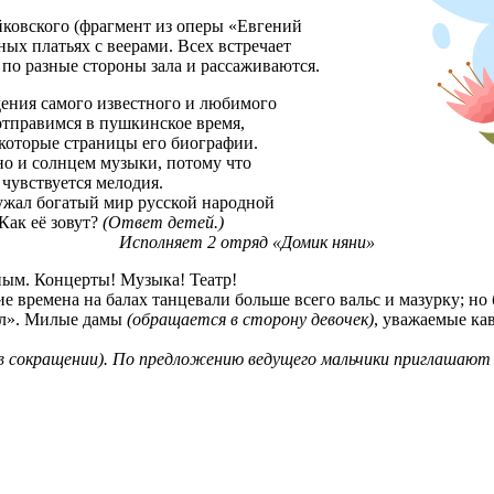
ковского (фрагмент из оперы «Евгений
ых платьях с веерами. Всех встречает
 по разные стороны зала и рассаживаются.
ждения самого известного и любимого
отправимся в пушкинское время,
некоторые страницы его биографии.
о и солнцем музыки, потому что
чувствуется мелодия.
жал богатый мир русской народной
Как её зовут?
(Ответ детей.)
Исполняет 2 отряд «Домик няни»
м. Концерты! Музыка! Театр!
мена на балах танцевали больше всего вальс и мазурку; но был
ал». Милые дамы
(обращается в сторону девочек)
, уважаемые к
в сокращении). По предложению ведущего мальчики приглашают д