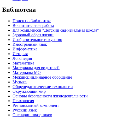
Библиотека
Поиск по библиотеке
Воспитательная работа
Для комплексов "Детский сад-начальная школа"
Здоровый образ жизни
Изобразительное искусство
Иностранный язык
Информатика
История
Логопедия
Математика
Материалы для родителей
Материалы МО
Междисциплинарное обобщение
Музыка
Общепедагогические технологии
Окружающий мир
Основы безопасности жизнедеятельности
Психология
Региональный компонент
Русский язык
Сценарии праздников