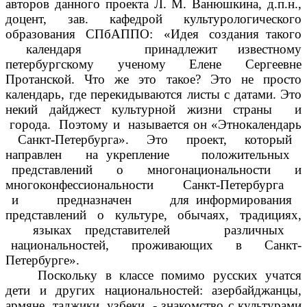
авторов данного проекта Л. М. Ванюшкина, д.п.н.,
доцент, зав. кафедрой культурологического
образования СПбАППО: «Идея создания такого
календаря принадлежит известному
петербургскому ученому Елене Сергеевне
Протанской. Что же это такое? Это не просто
календарь, где перекидываются листы с датами. Это
некий дайджест культурной жизни страны и
города. Поэтому и называется он «Этнокалендарь
Санкт-Петербурга». Это проект, который
направлен на укрепление положительных
представлений о многонациональности и
многоконфессиональности Санкт-Петербурга
и предназначен для информирования
представлений о культуре, обычаях, традициях,
языках представителей различных
национальностей, проживающих в Санкт-
Петербурге».
Поскольку в классе помимо русских учатся
дети и других национальностей: азербайджанцы,
армяне, таджики, узбеки, - знакомство с культурами