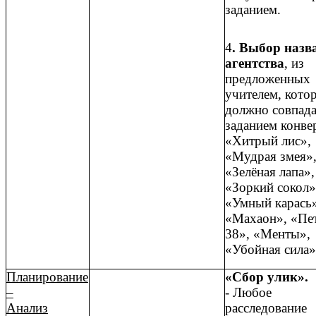
заданием.
4
. Выбор назв
агентства
, из
предложенных
учителем, кото
должно совпада
заданием конве
«Хитрый лис»,
«Мудрая змея»
«Зелёная лапа»,
«Зоркий сокол»
«Умный карась»
«Махаон», «Пе
38», «Менты»,
«Убойная сила»
Планирование
«Сбор улик».
–
- Любое
Анализ
расследование