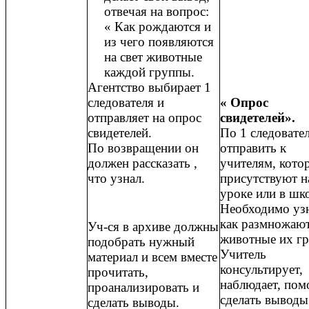
отвечая на вопрос:
« Как рождаются и
из чего появляются
на свет животные
каждой группы.
Агентство выбирает 1
следователя и
« Опрос
отправляет на опрос
свидетелей».
свидетелей.
По 1 следовате
По возвращении он
отправить к
должен рассказать ,
учителям, кото
что узнал.
присутствуют н
уроке или в шк
Необходимо уз
как размножаю
Уч-ся в архиве должны
животные их г
подобрать нужный
Учитель
материал и всем вместе
консультирует,
прочитать,
наблюдает, пом
проанализировать и
сделать выводы
сделать выводы.