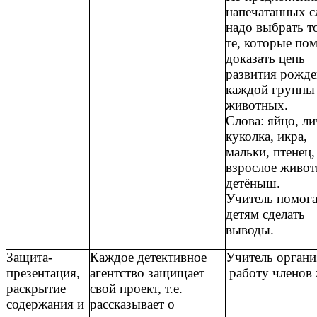
напечатанных с
надо выбрать т
те, которые по
доказать цепь
развития рожд
каждой группы
животных.
Слова: яйцо, ли
куколка, икра,
мальки, птенец,
взрослое живот
детёныш.
Учитель помога
детям сделать
выводы.
Защита-
Каждое детективное
Учитель органи
презентация,
агентство защищает
работу членов
раскрытие
свой проект, т.е.
содержания и
рассказывает о