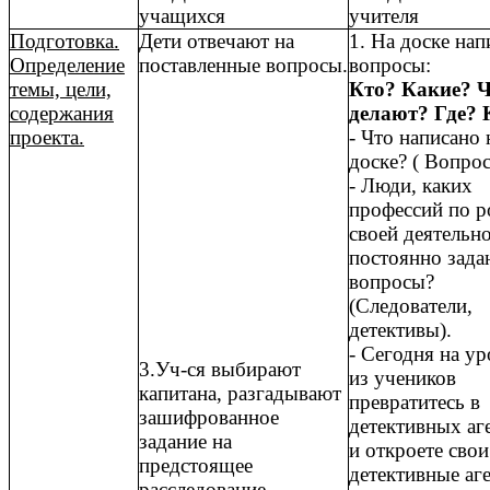
учащихся
учителя
Подготовка.
Дети отвечают на
1. На доске на
Определение
поставленные вопросы.
вопросы:
темы, цели,
Кто? Какие? 
содержания
делают? Где? 
проекта.
- Что написано 
доске? ( Вопрос
- Люди, каких
профессий по р
своей деятельн
постоянно зада
вопросы?
(Следователи,
детективы).
- Сегодня на ур
3.Уч-ся выбирают
из учеников
капитана, разгадывают
превратитесь в
зашифрованное
детективных аг
задание на
и откроете свои
предстоящее
детективные аг
расследование.