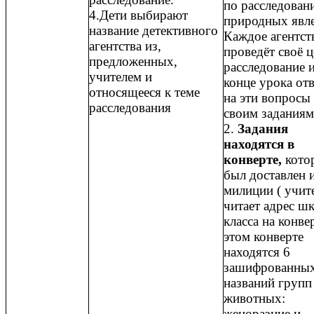
по расследован
4.Дети выбирают
природных явл
название детективного
Каждое агентст
агентства из,
проведёт своё ц
предложенных,
расследование и
учителем и
конце урока от
относящееся к теме
на эти вопросы
расследования
своим заданиям
2.
Задания
находятся в
конверте,
кото
был доставлен 
милиции ( учит
читает адрес ш
класса на конвер
этом конверте
находятся 6
зашифрованны
названий групп
животных:
женоразние и