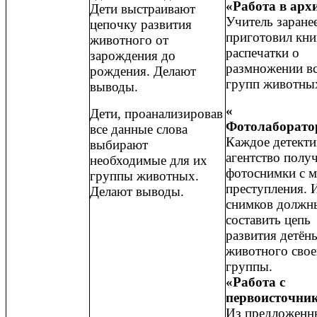
«Работа в арх
Дети выстраивают
Учитель заране
цепочку развития
приготовил кни
животного от
распечатки о
зарождения до
размножении в
рождения. Делают
групп животны
выводы.
«
Дети, проанализировав
Фотолаборато
все данные слова
Каждое детекти
выбирают
агентство полу
необходимые для их
фотоснимки с м
группы животных.
преступления. 
Делают выводы.
снимков должн
составить цепь
развития детё
животного свое
группы.
«Работа с
первоисточни
Из предложенн