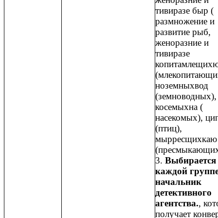
тивиразе быр (
размножение и
развитие рыб,
женоразние и
тивиразе
копитамлещих
(млекопитающи
ноземныхвод
(земноводных),
косемыхна (
насекомых), ци
(птиц),
мырресщихкаю
(пресмыкающих
3.
Выбирается
каждой групп
начальник
детективного
агентства.
, ко
получает конвер