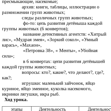
пресмыкающие, насекомые;
архив: книги, таблицы, иллюстрации о
размножении групп животных;
следы различных групп животных;
фо-то: цепь развития детёныша каждой
группы животных (6 конвертов);
название детективных агентств: «Хитрый
лис», «Мудрая змея», «Зоркий сокол», «Умный
карась», «Махаон»,
«Петровка 38», « Менты», «Убойная
сила»;
в 6 конвертах: цепи развития детёнышей
каждой группы животных;
вопросы: кто?, какие?, что делают?, где?,
как?;
игрушки: маленький зайчонок, яйцо
куриное, яйцо змеиное, куколка насекомого,
икринки лягушки, икра рыб.
Ход урока.
этапы
Деятельность
Деятельнос