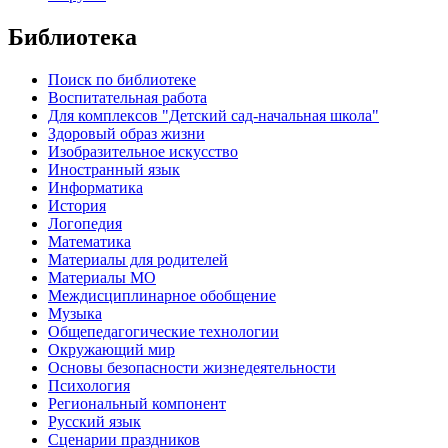
Библиотека
Поиск по библиотеке
Воспитательная работа
Для комплексов "Детский сад-начальная школа"
Здоровый образ жизни
Изобразительное искусство
Иностранный язык
Информатика
История
Логопедия
Математика
Материалы для родителей
Материалы МО
Междисциплинарное обобщение
Музыка
Общепедагогические технологии
Окружающий мир
Основы безопасности жизнедеятельности
Психология
Региональный компонент
Русский язык
Сценарии праздников