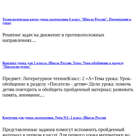
Технологическая карта урока математики 4 класс "Школа России". Презентация к
уроку
Решение задач на движение в противоположных
направлениях....
Конспект урока для 2 класса. Школа России. Тема: Урок-обобщение к разделу
"Писатели-детям"
Предмет: Литературное чтениеКласс: 2 «А»Тема урока: Урок-
обобщение к разделу «Писатели - детям».Цели урока: помочь
детям повторить и обобщить пройденный материал; развивать
память, внимание,...
Карточки для урока математики. Урок №1. 2 класс. Школа России
Представленные задания помогут вспомнить пройденный
материал в первом классе( Для первого урока математики во