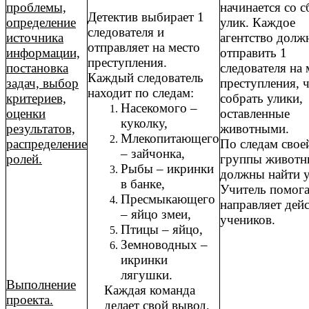
проблемы,
начинается со с
Детектив выбирает 1
определение
улик. Каждое
следователя и
источника
агентство долж
отправляет на место
информации,
отправить 1
преступления.
постановка
следователя на 
Каждый следователь
задач, выбор
преступления, 
находит по следам:
критериев,
собрать улики,
Насекомого –
оценки
оставленные
куколку,
результатов,
животными.
Млекопитающего
распределение
По следам свое
– зайчонка,
ролей.
группы животн
Рыбы – икринки
должны найти у
в банке,
Учитель помога
Пресмыкающего
направляет дей
– яйцо змеи,
учеников.
Птицы – яйцо,
Земноводных –
икринки
лягушки.
Выполнение
Каждая команда
проекта.
делает свой вывод,