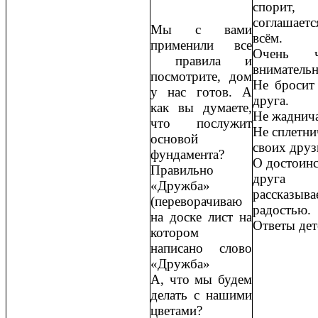
спорит,
соглашае
Мы с вами
всём.
применили все
Очень чу
правила и
вниматель
посмотрите, дом
Не бросит
у нас готов. А
друга.
как вы думаете,
Не жаднич
что послужит
Не сплетни
основой
своих дру
фундамента?
О достоинс
Правильно
друга
«Дружба»
рассказыва
(переворачиваю
радостью.
на доске лист на
Ответы дет
котором
написано слово
«Дружба»
А, что мы будем
делать с нашими
цветами?