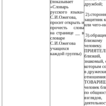
(показывает
дружбой;
«Словарь
русского языка»
2).сторонн
С.И.Ожегова,
защитник к
просит открыть и
или чего-
прочесть слова
на странице __ в
3).обраще
словаре
близкому
С.И.Ожегова
человек
учащихся
ПРИЯТЕЛЬ
каждой группы)
близкий,
знакомый, 
которым со
в дружеск
отношения
ТОВАРИЩ
человек бл
по общнос
взглядов,
деятельнос