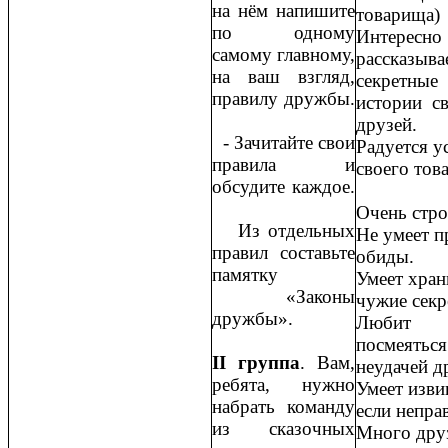
на нём напишите
товарища)
по одному
Интересно
самому главному,
рассказыва
на ваш взгляд,
секретные
правилу дружбы.
истории с
друзей.
- Зачитайте свои
Радуется у
правила и
своего тов
обсудите каждое.
Очень стро
Из отдельных
Не умеет 
правил составьте
обиды.
памятку
Умеет хран
«Законы
чужие сек
дружбы».
Любит
посмеяться
II группа
. Вам,
неудачей д
ребята, нужно
Умеет изви
набрать команду
если неправ
из сказочных
Много дру