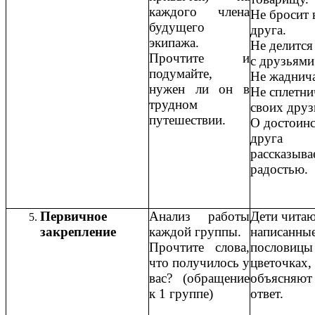
каждого члена
Не бросит 
будущего
друга.
экипажа.
Не делится
Прочтите и
с друзьям
подумайте,
Не жаднич
нужен ли он в
Не сплетни
трудном
своих дру
путешествии.
О достоинс
друга
рассказыва
радостью.
Первичное
Анализ работы
Дети чита
закрепление
каждой группы.
написанны
Прочтите слова,
пословицы
что получилось у
цветочках,
вас? (обращение
объясняют
к 1 группе)
ответ.