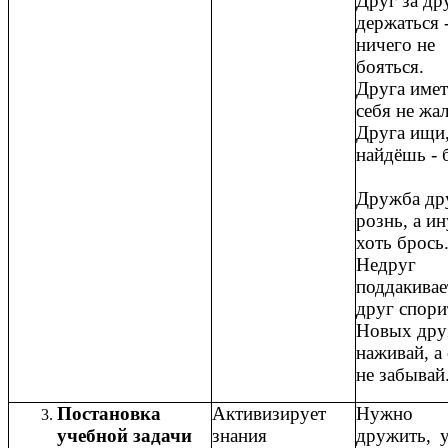
Друг за др
держаться 
ничего не
бояться.
Друга имет
себя не жа
Друга ищи,
найдёшь - 
Дружба др
рознь, а и
хоть брос
Недруг
поддакивает
друг спор
Новых дру
наживай, а
не забыва
Постановка
Активизирует
Нужно 
учебной задачи
знания
дружить, 