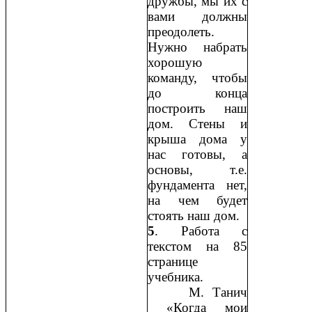
дружбы, мы их с
вами должны
преодолеть.
Нужно набрать
хорошую
команду, чтобы
до конца
построить наш
дом. Стены и
крыша дома у
нас готовы, а
основы, т.е.
фундамента нет,
на чем будет
стоять наш дом.
5
. Работа с
текстом на 85
странице
учебника.
М. Танич
«Когда мои