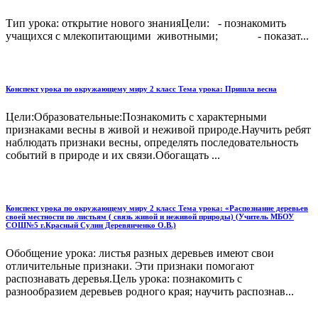
Тип урока: открытие нового знанияЦели: - познакомить
учащихся с млекопитающими животными; - показат...
Конспект урока по окружающему миру 2 класс Тема урока: Пришла весна
Цели:Образовательные:Познакомить с характерными
признаками весны в живой и неживой природе.Научить ребят
наблюдать признаки весны, определять последовательность
событий в природе и их связи.Обогащать ...
Конспект урока по окружающему миру 2 класс Тема урока: «Распознание деревьев
своей местности по листьям ( связь живой и неживой природы) (Учитель МБОУ
СОШ№5 г.Красный Сулин Деревянченко О.В.)
Обобщение урока: листья разных деревьев имеют свои
отличи­тельные признаки. Эти признаки помогают
распознавать де­ревья.Цель урока: познакомить с
разнообразием деревьев родного края; научить распознав...