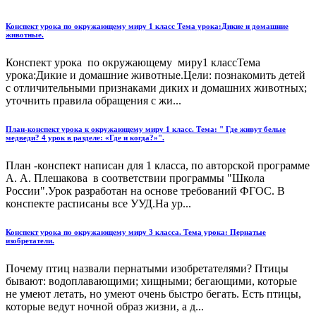
Конспект урока по окружающему миру 1 класс Тема урока:Дикие и домашние
животные.
Конспект урока по окружающему миру1 классТема
урока:Дикие и домашние животные.Цели: познакомить детей
с отличительными признаками диких и домашних животных;
уточнить правила обращения с жи...
План-конспект урока к окружающему миру 1 класс. Тема: " Где живут белые
медведи? 4 урок в разделе: «Где и когда?»".
План -конспект написан для 1 класса, по авторской программе
А. А. Плешакова в соответствии программы "Школа
России".Урок разработан на основе требований ФГОС. В
конспекте расписаны все УУД.На ур...
Конспект урока по окружающему миру 3 класса. Тема урока: Пернатые
изобретатели.
Почему птиц назвали пернатыми изобретателями? Птицы
бывают: водоплавающими; хищными; бегающими, которые
не умеют летать, но умеют очень быстро бегать. Есть птицы,
которые ведут ночной образ жизни, а д...