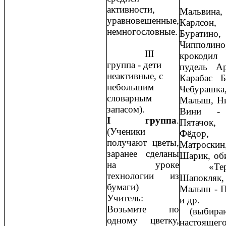
активности,
Мальвина,
уравновешенные,
Карлсон,
немногословные.
Буратино,
Чипполино
III
крокодил
группа - дети
пудель Ар
неактивные, с
Карабас Б
небольшим
Чебурашка
словарным
Малыш, Ни
запасом).
Вини -
I группа
.
Пятачок,
(Ученики
Фёдор,
получают цветы,
Матроскин
заранее сделаны
Шарик, об
на уроке
«Терем
технологии из
Шапокляк,
бумаги)
Малыш - 
Учитель:
и др.
Возьмите по
(выбира
одному цветку,
настоящег