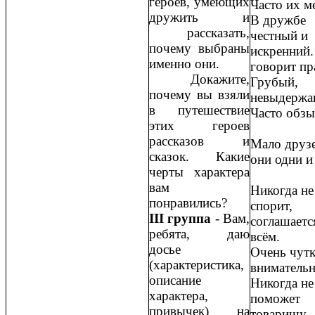
героев, умеющих
Часто их м
дружить и
В дружбе
рассказать,
честный и
почему выбраны
искренний.
именно они.
говорит п
Докажите,
Грубый,
почему вы взяли
невыдержа
в путешествие
Часто обзы
этих героев
рассказов и
Мало друзе
сказок. Какие
они одни и 
черты характера
вам
Никогда не
понравились?
спорит,
III группа
- Вам,
соглашаетс
ребята, даю
всём.
досье
Очень чутк
(характеристика,
вниматель
описание
Никогда не
характера,
поможет
привычек) на
товарищу