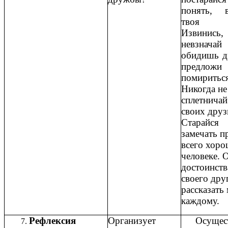
понять, 
твоя в
Извинись
невзначай
обидишь д
предлож
помириться
Никогда не
сплетничай
своих друз
Старайся
замечать п
всего хоро
человеке. 
достоинств
своего дру
рассказать
каждому.
Рефлексия
Организует
Осущес