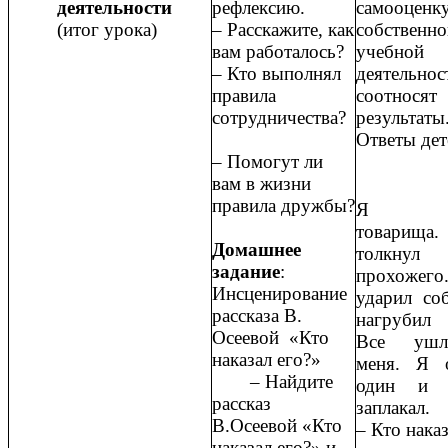
деятельности
рефлексию.
самооценк
(итог урока)
‒ Расскажите, как
собственно
вам работалось?
учебной
‒ Кто выполнял
деятельнос
правила
соотносят
сотрудничества?
результаты
Ответы дет
‒ Помогут ли
вам в жизни
правила дружбы?
Я об
товари
Домашнее
толкнул
задание
:
прохоже
Инсценирование
ударил со
рассказа В.
нагрубил 
Осеевой «Кто
Все уш
наказал его?»
меня. Я о
‒ Найдите
один и г
рассказ
заплакал
В.Осеевой «Кто
‒ Кто наказ
наказал его?» и