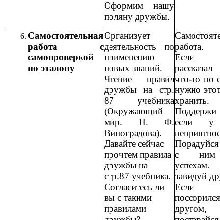
Оформим нашу
поляну дружбы.
Самостоятельная
Организует
Самостоят
работа с
деятельность по
работа.
самопроверкой
применению
Если 
по эталону
новых знаний.
рассказа
Чтение правил
что-то по с
дружбы на стр.
нужно этот
87 учебника
хранить.
(Окружающий
Поддержи 
мир. Н. Ф.
если у
Виноградова).
неприятнос
Давайте сейчас
Порадуйся
прочтем правила
с ним
дружбы на
успеха
стр.87 учебника.
завидуй др
Согласитесь ли
Если
вы с такими
поссори
правилами
другом,
дружбы?
постарайся