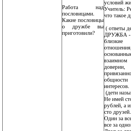
условий ж
Работа над
Учитель: Ре
пословицами.
что такое 
Какие пословицы
о дружбе вы
( ответы 
приготовили?
ДРУЖБА -
близкие
отношения
основанные
взаимном
доверии,
привязанно
общности
интересо
(дети наз
Не имей ст
рублей, а 
сто друзе
Один за вс
все за одн