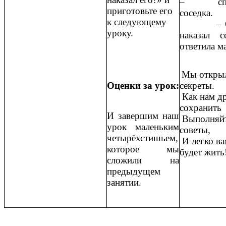
‒ спро
приготовьте его
соседка.
к следующему
‒ Он
уроку.
наказал с
ответила м
Мы откры
Оценки за урок:
секреты.
Как нам д
сохранить
И завершим наш
Выполняйт
урок маленьким
советы,
четырёхстишьем,
И легко ва
которое мы
будет жить
сложили на
предыдущем
занятии.