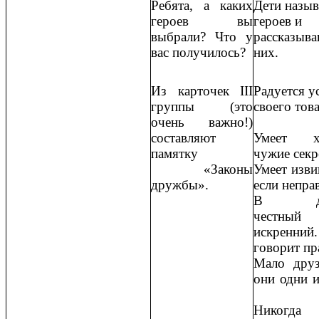
Ребята, а каких
Дети назы
героев вы
героев и
выбрали? Что у
рассказыва
вас получилось?
них.
Из карточек III
Радуется у
группы (это
своего тов
очень важно!)
составляют
Умеет хр
памятку
чужие секр
«Законы
Умеет изви
дружбы».
если неправ
В др
честн
искренний.
говорит пр
Мало друз
они одни и
Никогд