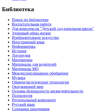
Библиотека
Поиск по библиотеке
Воспитательная работа
Для комплексов "Детский сад-начальная школа"
Здоровый образ жизни
Изобразительное искусство
Иностранный язык
Информатика
История
Логопедия
Математика
Материалы для родителей
Материалы МО
Междисциплинарное обобщение
Музыка
Общепедагогические технологии
Окружающий мир
Основы безопасности жизнедеятельности
Психология
Региональный компонент
Русский язык
Сценарии праздников