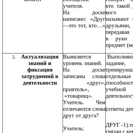
учителя.
кто такой
На доске
кого
написано: «Друг
называют 
—это тот, кто…»
друзьями
передавая
в руки 
предмет (м
Актуализация
Выявляется
Выполняю
знаний и
уровень знаний.
задание,
фиксация
На доске
тренирующ
затруднений в
записаны слова
отдельные
деятельности
«друг»,
способност
приятель»,
учебной
«товарищ».
деятельн
Учитель. Чем
отличаются слова
(ответы де
друг от друга?
ДРУГ -1).то
Учитель:
связан с ке