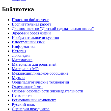
Библиотека
Поиск по библиотеке
Воспитательная работа
Для комплексов "Детский сад-начальная школа"
Здоровый образ жизни
Изобразительное искусство
Иностранный язык
Информатика
История
Логопедия
Математика
Материалы для родителей
Материалы МО
Междисциплинарное обобщение
Музыка
Общепедагогические технологии
Окружающий мир
Основы безопасности жизнедеятельности
Психология
Региональный компонент
Русский язык
Сценарии праздников