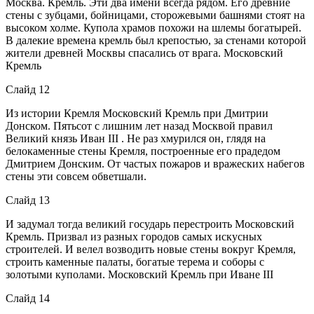
Москва. Кремль. Эти два имени всегда рядом. Его древние
стены с зубцами, бойницами, сторожевыми башнями стоят на
высоком холме. Купола храмов похожи на шлемы богатырей.
В далекие времена кремль был крепостью, за стенами которой
жители древней Москвы спасались от врага. Московский
Кремль
Слайд 12
Из истории Кремля Московский Кремль при Дмитрии
Донском. Пятьсот с лишним лет назад Москвой правил
Великий князь Иван III . Не раз хмурился он, глядя на
белокаменные стены Кремля, построенные его прадедом
Дмитрием Донским. От частых пожаров и вражеских набегов
стены эти совсем обветшали.
Слайд 13
И задумал тогда великий государь перестроить Московский
Кремль. Призвал из разных городов самых искусных
строителей. И велел возводить новые стены вокруг Кремля,
строить каменные палаты, богатые терема и соборы с
золотыми куполами. Московский Кремль при Иване III
Слайд 14