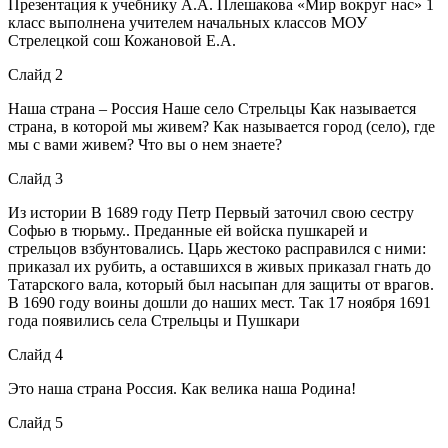
Презентация к учебнику А.А. Плешакова «Мир вокруг нас» 1
класс выполнена учителем начальных классов МОУ
Стрелецкой сош Кожановой Е.А.
Слайд 2
Наша страна – Россия Наше село Стрельцы Как называется
страна, в которой мы живем? Как называется город (село), где
мы с вами живем? Что вы о нем знаете?
Слайд 3
Из истории В 1689 году Петр Первый заточил свою сестру
Софью в тюрьму.. Преданные ей войска пушкарей и
стрельцов взбунтовались. Царь жестоко расправился с ними:
приказал их рубить, а оставшихся в живых приказал гнать до
Татарского вала, который был насыпан для защиты от врагов.
В 1690 году воины дошли до наших мест. Так 17 ноября 1691
года появились села Стрельцы и Пушкари
Слайд 4
Это наша страна Россия. Как велика наша Родина!
Слайд 5