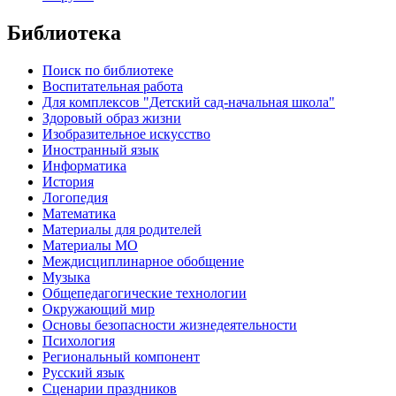
Библиотека
Поиск по библиотеке
Воспитательная работа
Для комплексов "Детский сад-начальная школа"
Здоровый образ жизни
Изобразительное искусство
Иностранный язык
Информатика
История
Логопедия
Математика
Материалы для родителей
Материалы МО
Междисциплинарное обобщение
Музыка
Общепедагогические технологии
Окружающий мир
Основы безопасности жизнедеятельности
Психология
Региональный компонент
Русский язык
Сценарии праздников