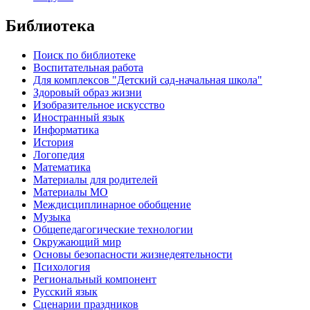
Библиотека
Поиск по библиотеке
Воспитательная работа
Для комплексов "Детский сад-начальная школа"
Здоровый образ жизни
Изобразительное искусство
Иностранный язык
Информатика
История
Логопедия
Математика
Материалы для родителей
Материалы МО
Междисциплинарное обобщение
Музыка
Общепедагогические технологии
Окружающий мир
Основы безопасности жизнедеятельности
Психология
Региональный компонент
Русский язык
Сценарии праздников