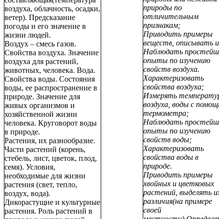
природы по
воздуха, облачность, осадки,
отличительным
ветер). Предсказание
признакам;
погоды и его значение в
Приводить примеры
жизни людей.
веществ, описывать и
Воздух – смесь газов.
Наблюдать простейш
Свойства воздуха. Значение
опыты по изучению
воздуха для растений,
свойств воздуха.
животных, человека. Вода.
Характеризовать
Свойства воды. Состояния
свойства воздуха;
воды, ее распространение в
Измерять температу
природе. Значение для
воздуха, воды с помо
живых организмов и
термометра;
хозяйственной жизни
Наблюдать простейш
человека. Круговорот воды
опыты по изучению
в природе.
свойств воды;
Растения, их разнообразие.
Характеризовать
Части растений (корень,
свойства воды в
стебель, лист, цветок, плод,
природе.
семя). Условия,
Приводить примеры
необходимые для жизни
хвойных и цветковых
растения (свет, тепло,
растений, выделять и
воздух, вода).
различия(на примере
Дикорастущие и культурные
своей
растения. Роль растений в
местности).Определя