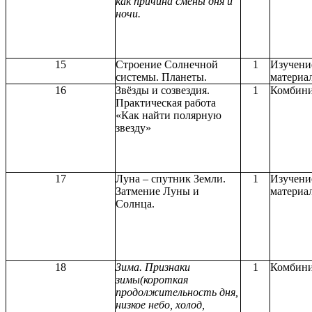
как причина смены дня и
ночи.
15
Строение Солнечной
1
Изучени
системы. Планеты.
материа
16
Звёзды и созвездия.
1
Комбини
Практическая работа
«Как найти полярную
звезду»
17
Луна – спутник Земли.
1
Изучени
Затмение Луны и
материа
Солнца.
18
Зима.
Признаки
1
Комбини
зимы(короткая
продолжительность дня,
низкое небо, холод,