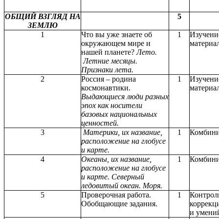
ОБЩИЙ ВЗГЛЯД НА
5
ЗЕМЛЮ
1
Что вы уже знаете об
1
Изучени
окружающем мире и
материа
нашей планете?
Лето.
Летние месяцы.
Признаки лета.
2
Россия – родина
1
Изучени
космонавтики.
материа
Выдающиеся люди разных
эпох как носители
базовых национальных
ценностей.
3
Материки, их название,
1
Комбин
расположение на глобусе
и карте.
4
Океаны, их название,
1
Комбин
расположение на глобусе
и карте. Северный
ледовитый океан. Моря.
5
Проверочная работа.
1
Контрол
Обобщающие задания.
коррекц
и умени