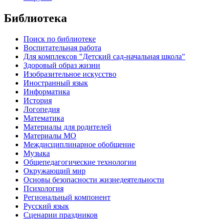
Библиотека
Поиск по библиотеке
Воспитательная работа
Для комплексов "Детский сад-начальная школа"
Здоровый образ жизни
Изобразительное искусство
Иностранный язык
Информатика
История
Логопедия
Математика
Материалы для родителей
Материалы МО
Междисциплинарное обобщение
Музыка
Общепедагогические технологии
Окружающий мир
Основы безопасности жизнедеятельности
Психология
Региональный компонент
Русский язык
Сценарии праздников