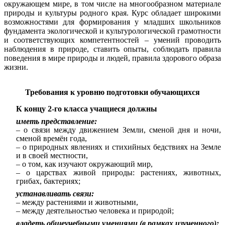
окружающем мире, в том числе на многообразном материале
природы и культуры родного края. Курс обладает широкими
возможностями для формирования у младших школьников
фундамента экологической и культурологической грамотности
и соответствующих компетентностей – умений проводить
наблюдения в природе, ставить опыты, соблюдать правила
поведения в мире природы и людей, правила здорового образа
жизни.
Требования к уровню подготовки обучающихся
К концу 2-го класса учащиеся должны
иметь представление:
– о связи между движением Земли, сменой дня и ночи,
сменой времён года,
– о природных явлениях и стихийных бедствиях на Земле
и в своей местности,
– о том, как изучают окружающий мир,
– о царствах живой природы: растениях, животных,
грибах, бактериях;
устанавливать связи:
– между растениями и животными,
– между деятельностью человека и природой;
владеть общеучебными умениями (в рамках изученного):