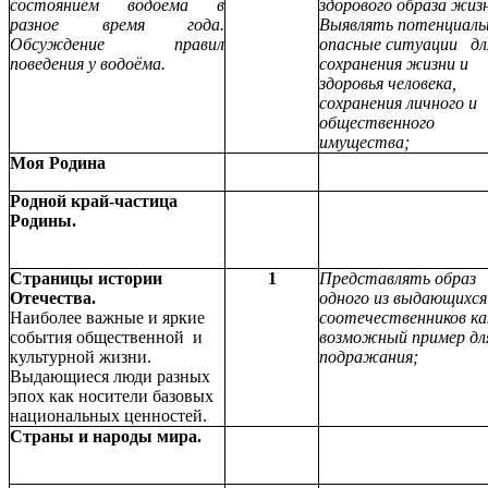
состоянием водоёма в
здорового образа жиз
разное время года.
Выявлять потенциаль
Обсуждение правил
опасные ситуации дл
поведения у водоёма.
сохранения жизни и
здоровья человека,
сохранения личного и
общественного
имущества;
Моя Родина
Родной край-частица
Родины.
Страницы истории
1
Представлять образ
Отечества.
одного из выдающихся
Наиболее важные и яркие
соотечественников ка
события общественной и
возможный пример дл
культурной жизни.
подражания;
Выдающиеся люди разных
эпох как носители базовых
национальных ценностей.
Страны и народы мира.