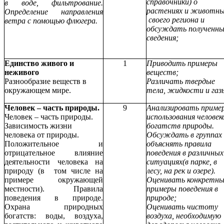
справочники) о
в воде, фильтрование.
растениях и животн
Определение направления
своего региона и
ветра с помощью флюгера.
обсуждать полученны
сведения;
Единство живого и
1
Приводить примеры
неживого
веществ;
Разнообразие веществ в
Различать твердые
окружающем мире.
тела, жидкости и газ
Человек – часть природы.
9
Анализировать приме
Человек – часть природы.
использования человек
Зависимость жизни
богатств природы.
человека от природы.
Обсуждать в группах
Положительное и
объяснять правила
отрицательное влияние
поведения в различных
деятельности человека на
ситуациях(в парке, в
природу (в том числе на
лесу, на рек и озере).
примере окружающей
Оценивать конкретны
местности). Правила
примеры поведения в
поведения в природе.
природе;
Охрана природных
Оценивать чистоту
богатств: воды, воздуха,
воздуха, необходимую