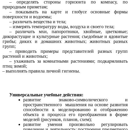
– определять стороны горизонта по компасу, по
природным приметам;
– показывать на карте и глобусе основные формы
поверхности и водоемы;
– различать вещества и тела;
– измерять температуру воды, воздуха и своего тела;
– различать мхи, папоротники, хвойные, цветковые;
дикорастущие и культурные растения; съедобные и ядовитые
грибы; диких и домашних животных; животных разных
групп;
– приводить примеры представителей разных групп
растений и животных;
– ухаживать за комнатными растениями; подкармливать
птиц зимой;
– выполнять правила личной гигиены.
Универсальные учебные действия:
развитие знаково-символического и
пространственного мышления на основе развития
способности к моделированию и отображению
объекта и процесса его преображения в форме
моделей (рисунков, планов, схем);
развитие умения произвольно регулировать
поведение и деятельность: построение предметного