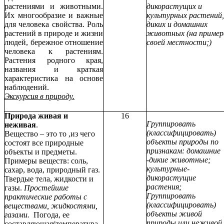
растениями и животными.
дикорастущих и
Их многообразие и важные
культурных растений,
для человека свойства. Роль
диких и домашних
растений в природе и жизни
животных (на пример
людей, бережное отношение
своей местности;)
человека к растениям.
Растения родного края,
названия и краткая
характеристика на основе
наблюдений.
Экскурсия в природу.
Природа живая и
16
Группировать
неживая
.
(классифицировать)
Вещество – это то ,из чего
объекты природы по
состоят все природные
признакам: домашние
объекты и предметы.
-дикие животные;
Примеры веществ: соль,
культурные-
сахар, вода, природный газ.
дикорастущие
Твердые тела, жидкости и
растения;
газы.
Простейшие
Группировать
практические работы с
(классифицировать)
веществами, жидкостями,
объекты живой
газами.
Погода, ее
природы или неживой
составляющая(температура