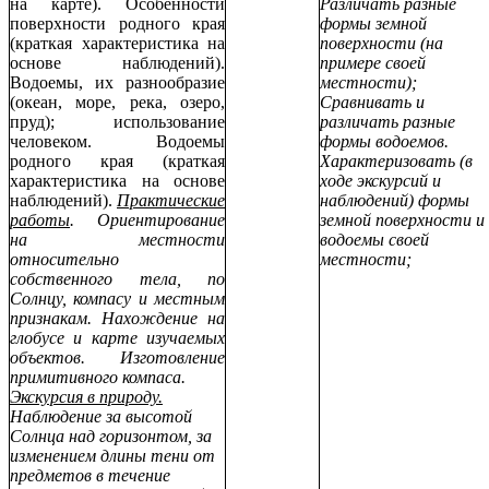
на карте). Особенности
Различать разные
поверхности родного края
формы земной
(краткая характеристика на
поверхности (на
основе наблюдений).
примере своей
Водоемы, их разнообразие
местности);
(океан, море, река, озеро,
Сравнивать и
пруд); использование
различать разные
человеком. Водоемы
формы водоемов.
родного края (краткая
Характеризовать (в
характеристика на основе
ходе экскурсий и
наблюдений).
Практические
наблюдений) формы
работы
. Ориентирование
земной поверхности и
на местности
водоемы своей
относительно
местности;
собственного тела, по
Солнцу, компасу и местным
признакам. Нахождение на
глобусе и карте изучаемых
объектов. Изготовление
примитивного компаса.
Экскурсия в природу.
Наблюдение за высотой
Солнца над горизонтом, за
изменением длины тени от
предметов в течение