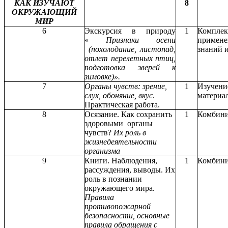
КАК ИЗУЧАЮТ
8
ОКРУЖАЮЩИЙ
МИР
6
Экскурсия в природу
1
Комплек
«
Признаки осени
примене
(похолодание, листопад,
знаний 
отлет перелетных птиц,
подготовка зверей к
зимовке)».
7
Органы чувств: зрение,
1
Изучени
слух, обоняние, вкус
.
материал
Практическая работа.
8
Осязание. Как сохранить
1
Комбин
здоровыми органы
чувств?
Их роль в
жизнедеятельности
организма
9
Книги. Наблюдения,
1
Комбин
рассуждения, выводы. Их
роль в познании
окружающего мира.
Правила
противопожарной
безопасности, основные
правила обращения с