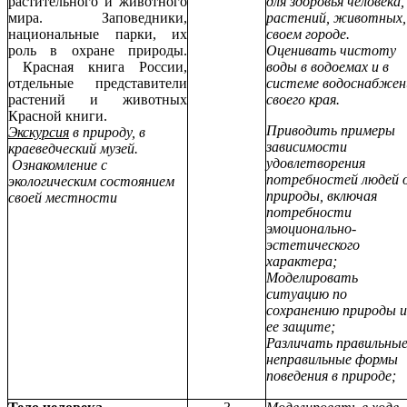
растительного и животного
для здоровья человека,
мира. Заповедники,
растений, животных,
национальные парки, их
своем городе.
роль в охране природы.
Оценивать чистоту
Красная книга России,
воды в водоемах и в
отдельные представители
системе водоснабжен
растений и животных
своего края.
Красной книги.
Приводить примеры
Экскурсия
в природу, в
зависимости
краеведческий музей.
удовлетворения
Ознакомление с
потребностей людей 
экологическим состоянием
природы, включая
своей местности
потребности
эмоционально-
эстетического
характера;
Моделировать
ситуацию по
сохранению природы и
ее защите;
Различать правильные
неправильные формы
поведения в природе;