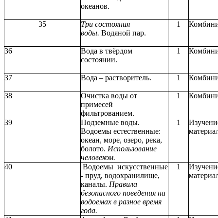
океанов.
35
Три состояния
1
Комбин
воды.
Водяной пар.
36
Вода в твёрдом
1
Комбин
состоянии.
37
Вода – растворитель.
1
Комбин
38
Очистка воды от
1
Комбин
примесей
фильтрованием.
39
Подземные воды.
1
Изучени
Водоемы естественные:
материа
океан, море, озеро, река,
болото.
Использование
человеком.
40
Водоемы искусственные
1
Изучени
- пруд, водохранилище,
материа
каналы.
Правила
безопасного поведения на
водоемах в разное время
года.