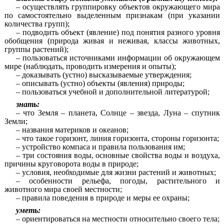
– осуществлять группировку объектов окружающего мира
по самостоятельно выделенным признакам (при указании
количества групп);
– подводить объект (явление) под понятия разного уровня
обобщения (природа живая и неживая, классы животных,
группы растений);
– пользоваться источниками информации об окружающем
мире (наблюдать, проводить измерения и опыты);
– доказывать (устно) высказываемые утверждения;
– описывать (устно) объекты (явления) природы;
– пользоваться учебной и дополнительной литературой;
знать:
– что Земля – планета, Солнце – звезда, Луна – спутник
Земли;
– названия материков и океанов;
– что такое горизонт, линия горизонта, стороны горизонта;
– устройство компаса и правила пользования им;
– три состояния воды, основные свойства воды и воздуха,
причины круговорота воды в природе;
– условия, необходимые для жизни растений и животных;
– особенности рельефа, погоды, растительного и
животного мира своей местности;
– правила поведения в природе и меры ее охраны;
уметь:
– ориентироваться на местности относительно своего тела;