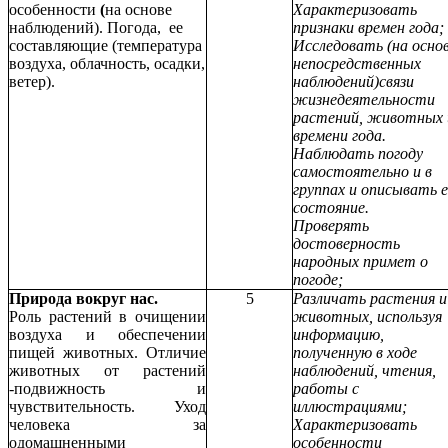
особенности
(
на основе
Характеризовать
наблюдений). Погода, ее
признаки времен года;
составляющие (температура
Исследовать (на осно
воздуха, облачность, осадки,
непосредственных
ветер).
наблюдений)связи
жизнедеятельности
растений, животных 
времени года.
Наблюдать погоду
самостоятельно и в
группах и описывать е
состояние.
Проверять
достоверность
народных примет о
погоде;
Природа вокруг нас.
5
Различать растения и
Роль растений в очищении
животных, используя
воздуха и обеспечении
информацию,
пищей животных. Отличие
полученную в ходе
животных от растений
наблюдений, чтения,
-подвижность и
работы с
чувствительность. Уход
иллюстрациями;
человека за
Характеризовать
одомашненными
особенности