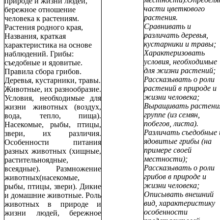
природе и жизни людей,
части цветкового
бережное отношение
растения.
человека к растениям.
Сравнивать и
Растения родного края,
различать деревья,
Названия, краткая
кустарники и травы;
характеристика на основе
Характеризовать
наблюдений. Грибы:
условия, необходимые
съедобные и ядовитые.
для жизни растений;
Правила сбора грибов.
Рассказывать о роли
Деревья, кустарники, травы.
растений в природе и
Животные, их разнообразие.
жизни человека;
Условия, необходимые для
Выращивать растения
жизни животных (воздух,
группе (из семян,
вода, тепло, пища).
побегов, листа).
Насекомые, рыбы, птицы,
Различать съедобные 
звери, их различия.
ядовитые грибы (на
Особенности питания
примере своей
разных животных (хищные,
местности);
растительноядные,
Рассказывать о роли
всеядные). Размножение
грибов в природе и
животных(насекомые,
жизни человека;
рыбы, птицы, звери). Дикие
Описывать внешний
и домашние животные. Роль
вид, характеристику
животных в природе и
особенности
жизни людей, бережное