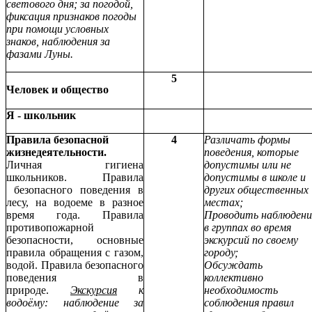
светового дня; за погодой,
фиксация признаков погоды
при помощи условных
знаков, наблюдения за
фазами Луны.
5
Человек и общество
Я - школьник
Правила безопасной
4
Различать формы
жизнедеятельности.
поведения, которые
Личная гигиена
допустимы или не
школьников. Правила
допустимы в школе и
безопасного поведения в
других общественных
лесу, на водоеме в разное
местах;
время года. Правила
Проводить наблюдени
противопожарной
в группах во время
безопасности, основные
экскурсий по своему
правила обращения с газом,
городу;
водой. Правила безопасного
Обсуждать
поведения в
коллективно
природе.
Экскурсия
к
необходимость
водоёму: наблюдение за
соблюдения правил