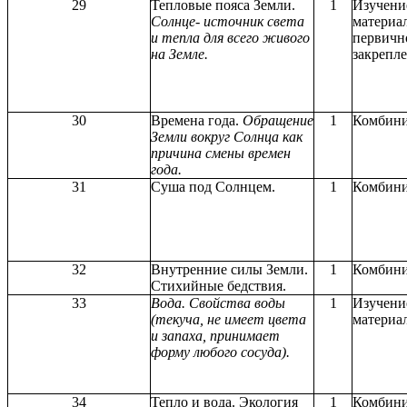
29
Тепловые пояса Земли.
1
Изучени
Солнце- источник света
материа
и тепла для всего живого
первичн
на Земле.
закрепле
30
Времена года.
Обращение
1
Комбин
Земли вокруг Солнца как
причина смены времен
года.
31
Суша под Солнцем.
1
Комбин
32
Внутренние силы Земли.
1
Комбин
Стихийные бедствия.
33
Вода. Свойства воды
1
Изучени
(текуча, не имеет цвета
материал
и запаха, принимает
форму любого сосуда).
34
Тепло и вода. Экология
1
Комбин