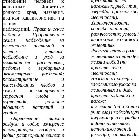
представителей
отношение человека к
насекомых, рыб, птиц,
животным. Животные
зверей(на примере сво
родного края, названия,
местности).
краткая характеристика на
Характеризовать
основе
способы питания,
наблюдений
.
Практические
размножения; условий
работы.
Проращивание
необходимых для жиз
семян; наблюдение за
животных.
развитием растений в
Рассказывать о роли
разных условиях;
животных в природе 
наблюдение и уход за
жизни людей (на
комнатными растениями,
примере своей
работы с гербарными
местности;
экземплярами растений;
Называть примеры
рассматривание и
заботливого ухода за
классификация плодов и
животными в доме,
семян; рассматривание
примеры работы на
строения плода и
пасеке;
корнеплода; различие
извлекать (по заданию
ядовитых растений и
учителя) необходимую
грибов.
информацию из учебни
Определение свойств
и дополнительных
воздуха и воды; измерение
источников знаний
температуры воздуха и
(словари, энциклопедии
воды; растворение веществ