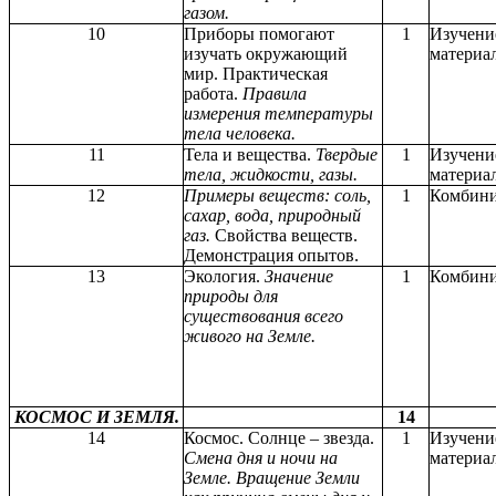
газом.
10
Приборы помогают
1
Изучени
изучать окружающий
материал
мир. Практическая
работа.
Правила
измерения температуры
тела человека.
11
Тела и вещества.
Твердые
1
Изучени
тела, жидкости, газы.
материал
12
Примеры веществ: соль,
1
Комбини
сахар, вода, природный
газ.
Свойства веществ.
Демонстрация опытов.
13
Экология.
Значение
1
Комбини
природы для
существования всего
живого на Земле.
КОСМОС И ЗЕМЛЯ.
14
14
Космос. Солнце – звезда.
1
Изучени
Смена дня и ночи на
материа
Земле. Вращение Земли