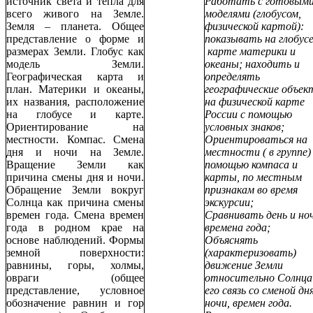
источник света и тепла для
Работать с готовым
всего живого на Земле.
моделями (глобусом,
Земля – планета. Общее
физической картой):
представление о форме и
показывать на глобусе
размерах Земли. Глобус как
карте материки и
модель Земли.
океаны; находить и
Географическая карта и
определять
план. Материки и океаны,
географические объе
их названия, расположение
на физической карте
на глобусе и карте.
России с помощью
Ориентирование на
условных знаков;
местности. Компас. Смена
Ориентироваться на
дня и ночи на Земле.
местности ( в группе)
Вращение Земли как
помощью компаса и
причина смены дня и ночи.
карты, по местным
Обращение Земли вокруг
признакам во время
Солнца как причина смены
экскурсии;
времен года. Смена времен
Сравнивать день и ноч
года в родном крае на
времена года;
основе наблюдений. Формы
Объяснять
земной поверхности:
(характеризовать)
равнины, горы, холмы,
движение Земли
овраги (общее
относительно Солнца
представление, условное
его связь со сменой дн
обозначение равнин и гор
ночи, времен года.