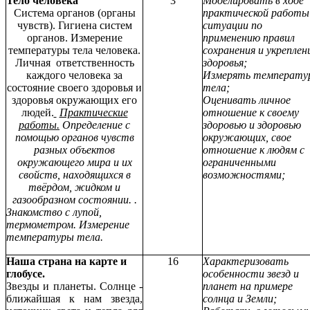
Тело человека
3
Моделировать в ходе
Система органов (органы
практической работы
чувств). Гигиена систем
ситуации по
органов. Измерение
применению правил
температуры тела человека.
сохранения и укреплен
Личная ответственность
здоровья;
каждого человека за
Измерять температу
состояние своего здоровья и
тела;
здоровья окружающих его
Оценивать личное
людей.
Практические
отношение к своему
работы.
Определение с
здоровью и здоровью
помощью органов чувств
окружающих, свое
разных объектов
отношение к людям с
окружающего мира и их
ограниченными
свойств, находящихся в
возможностями;
твёрдом, жидком и
газообразном состоянии. .
Знакомство с лупой,
термометром. Измерение
температуры тела.
Наша страна на карте и
16
Характеризовать
глобусе.
особенности звезд и
Звезды и планеты. Солнце -
планет на примере
ближайшая к нам звезда,
солнца и Земли;