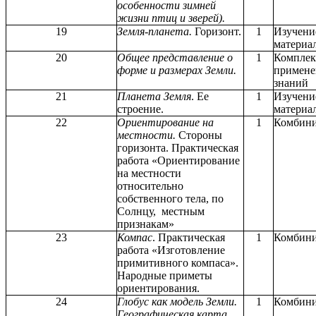
особенности зимней
жизни птиц и зверей).
19
Земля-планета.
Горизонт.
1
Изучени
материа
20
Общее представление о
1
Комплек
форме и размерах Земли.
примене
знаний
21
Планета Земля
. Ее
1
Изучени
строение.
материа
22
Ориентирование на
1
Комбин
местности.
Стороны
горизонта. Практическая
работа «Ориентирование
на местности
относительно
собственного тела, по
Солнцу, местным
признакам»
23
Компас
. Практическая
1
Комбин
работа «Изготовление
примитивного компаса».
Народные приметы
ориентирования.
24
Глобус как модель Земли.
1
Комбин
Географическая карта.