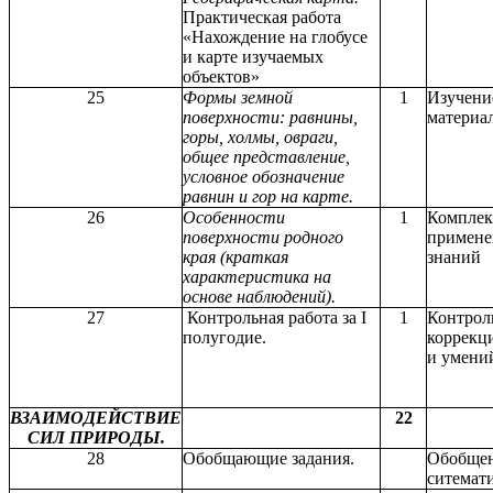
Практическая работа
«Нахождение на глобусе
и карте изучаемых
объектов»
25
Формы земной
1
Изучени
поверхности: равнины,
материал
горы, холмы, овраги,
общее представление,
условное обозначение
равнин и гор на карте.
26
Особенности
1
Комплек
поверхности родного
примене
края (краткая
знаний
характеристика на
основе наблюдений).
27
Контрольная работа за I
1
Контрол
полугодие.
коррекц
и умени
ВЗАИМОДЕЙСТВИЕ
22
СИЛ ПРИРОДЫ.
28
Обобщающие задания.
Обобщен
ситемати