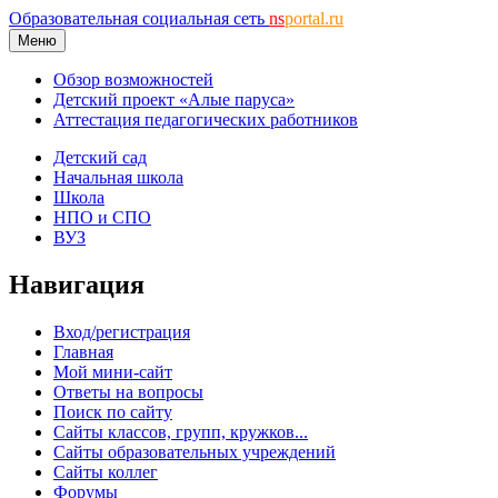
Образовательная социальная сеть
ns
portal.ru
Меню
Обзор возможностей
Детский проект «Алые паруса»
Аттестация педагогических работников
Детский сад
Начальная школа
Школа
НПО и СПО
ВУЗ
Навигация
Вход/регистрация
Главная
Мой мини-сайт
Ответы на вопросы
Поиск по сайту
Сайты классов, групп, кружков...
Сайты образовательных учреждений
Сайты коллег
Форумы