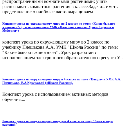
распространенными комнатными растениями; учить
распознавать комнатные растения в классе.Задачи:- иметь
представление о наиболее часто выращиваем...
Конспект урока по окружающему миру во 2 классе по теме: «Какие бывают
животные?» (с использованием УМК «Начальная школа. Уроки Кирилла и
Мефодия»)
конспект урока по окружающему миру во 2 классе по
учебнику Плешакова А.А. УМК "Школа России" по теме:
"Какие бывают животные?". Урок разработан с
использованием электронного образовательного ресурса У...
Конспект урока по окружающему миру в 4 классе по теме «Тундра» к УМК А.А.
Плешакова, Е.А.Крючковой («Школа России»).
Конспект урока с использованием активных методов
обучения....
Конспект урока по окружающему миру для 4 класса на тему "Зима в мире
растений"