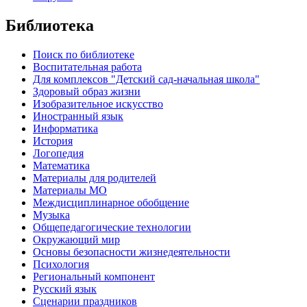
Библиотека
Поиск по библиотеке
Воспитательная работа
Для комплексов "Детский сад-начальная школа"
Здоровый образ жизни
Изобразительное искусство
Иностранный язык
Информатика
История
Логопедия
Математика
Материалы для родителей
Материалы МО
Междисциплинарное обобщение
Музыка
Общепедагогические технологии
Окружающий мир
Основы безопасности жизнедеятельности
Психология
Региональный компонент
Русский язык
Сценарии праздников