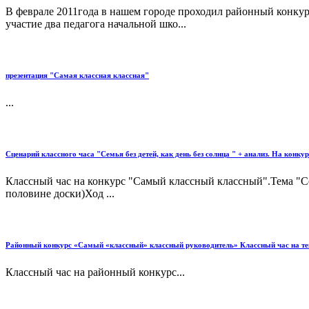
В феврале 2011года в нашем городе проходил районный конку
участие два педагога начальной шко...
презентация "Самая классная классная"
...
Сценарий классного часа "Семья без детей, как день без солнца " + анализ. На кон
Классный час на конкурс "Самый классный классный".Тема "Семь
половине доски)Ход ...
Районный конкурс «Самый «классный» классный руководитель» Классный час на тем
Классный час на районный конкурс...