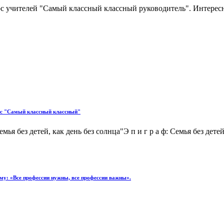
рс учителей "Самый классный классный руководитель". Интере
курс "Самый классный классный"
я без детей, как день без солнца"Э п и г р а ф: Семья без дете
у: «Все профессии нужны, все профессии важны».