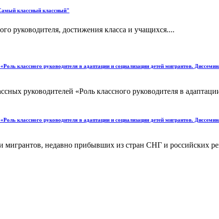
"Самый классный классный"
го руководителя, достижения класса и учащихся....
 «Роль классного руководителя в адаптации и социализации детей мигрантов. Диссемин
ассных руководителей «Роль классного руководителя в адаптаци
 «Роль классного руководителя в адаптации и социализации детей мигрантов. Диссемин
ети мигрантов, недавно прибывших из стран СНГ и российских р