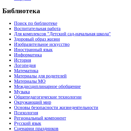
Библиотека
Поиск по библиотеке
Воспитательная работа
Для комплексов "Детский сад-начальная школа"
Здоровый образ жизни
Изобразительное искусство
Иностранный язык
Информатика
История
Логопедия
Математика
Материалы для родителей
Материалы МО
Междисциплинарное обобщение
Музыка
Общепедагогические технологии
Окружающий мир
Основы безопасности жизнедеятельности
Психология
Региональный компонент
Русский язык
Сценарии праздников