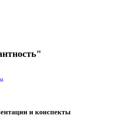
антность"
на
езентации и конспекты