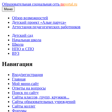
Образовательная социальная сеть
ns
portal.ru
Меню
Обзор возможностей
Детский проект «Алые паруса»
Аттестация педагогических работников
Детский сад
Начальная школа
Школа
НПО и СПО
ВУЗ
Навигация
Вход/регистрация
Главная
Мой мини-сайт
Ответы на вопросы
Поиск по сайту
Сайты классов, групп, кружков...
Сайты образовательных учреждений
Сайты коллег
Форумы