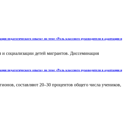
ация педагогического опыта» по теме «Роль классного руководителя в адаптации и
и и социализации детей мигрантов. Диссеминация
ация педагогического опыта» по теме «Роль классного руководителя в адаптации и
егионов, составляют 20–30 процентов общего числа учеников,