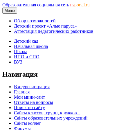
Образовательная социальная сеть
ns
portal.ru
Меню
Обзор возможностей
Детский проект «Алые паруса»
Аттестация педагогических работников
Детский сад
Начальная школа
Школа
НПО и СПО
ВУЗ
Навигация
Вход/регистрация
Главная
Мой мини-сайт
Ответы на вопросы
Поиск по сайту
Сайты классов, групп, кружков...
Сайты образовательных учреждений
Сайты коллег
Форумы