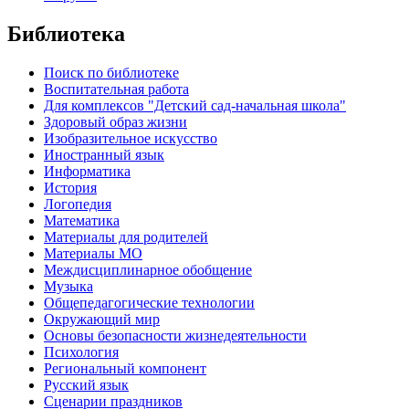
Библиотека
Поиск по библиотеке
Воспитательная работа
Для комплексов "Детский сад-начальная школа"
Здоровый образ жизни
Изобразительное искусство
Иностранный язык
Информатика
История
Логопедия
Математика
Материалы для родителей
Материалы МО
Междисциплинарное обобщение
Музыка
Общепедагогические технологии
Окружающий мир
Основы безопасности жизнедеятельности
Психология
Региональный компонент
Русский язык
Сценарии праздников